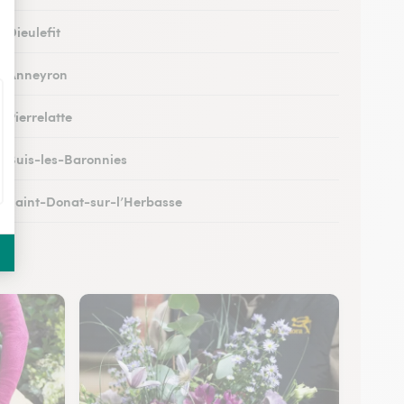
à Dieulefit
 à Anneyron
à Pierrelatte
 à Buis-les-Baronnies
 à Saint-Donat-sur-l’Herbasse
 à Châteauneuf-sur-Isère
 à Portes-lès-Valence