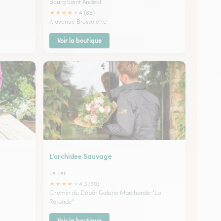
Bourg Saint Andeol
★
★
★
★
★
4 (86)
7, avenue Brossolette
Voir la boutique
L’orchidee Sauvage
Le Teil
★
★
★
★
★
4.3 (50)
Chemin du Dépôt Galerie Marchande "La
Rotonde"
Voir la boutique