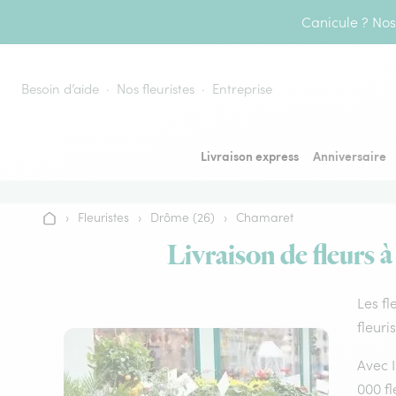
Aller au contenu
Canicule ? Nos 
Besoin d’aide
Nos fleuristes
Entreprise
Livraison express
Anniversaire
›
Fleuristes
›
Drôme (26)
›
Chamaret
Accueil
Livraison de fleurs 
Les fl
fleuri
Avec I
000 fl