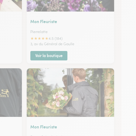
Mon Fleuriste
Pierrelatte
★
★
★
★
★
4.5 (184)
3, av du Général de Gaulle
Voir la boutique
Mon Fleuriste