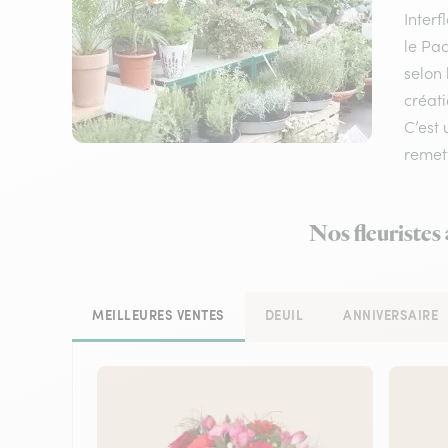
Inter
le Pac
selon 
créati
C’est 
remett
Nos fleuristes
MEILLEURES VENTES
DEUIL
ANNIVERSAIRE