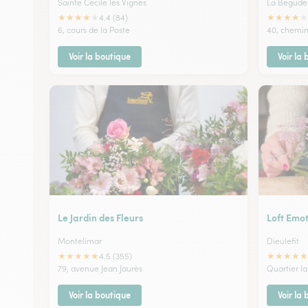
Sainte Cecile les Vignes
La Begude
★
★
★
★
★
★
★
★
★
★
4.4 (84)
6, cours de la Poste
40, chemin
Voir la boutique
Voir la
Le Jardin des Fleurs
Loft Emo
Montelimar
Dieulefit
★
★
★
★
★
★
★
★
★
★
4.5 (355)
79, avenue Jean Jaurès
Quartier l
Voir la boutique
Voir la