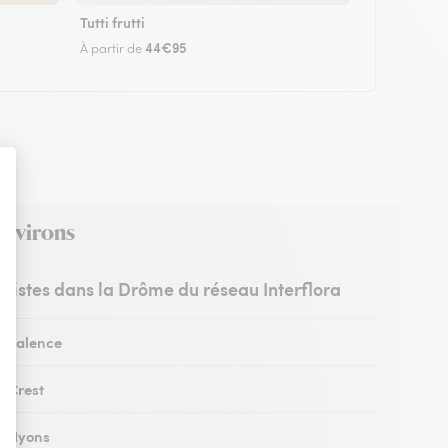
Tutti frutti
44€95
À partir de
environs
euristes dans la Drôme du réseau Interflora
 à Valence
à Crest
 à Nyons