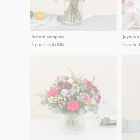
Instant complice
Joyeux a
52€95
À partir de
À partir 