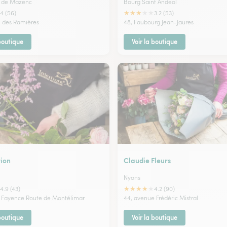
 de Mazenc
Bourg Saint Andeol
★
★
★
★
★
4 (56)
3.2 (53)
 des Ramières
48, Faubourg Jean-Jaures
 boutique
Voir la boutique
tion
Claudie Fleurs
Nyons
★
★
★
★
★
4.9 (43)
4.2 (90)
a Fayence Route de Montélimar
44, avenue Frédéric Mistral
 boutique
Voir la boutique