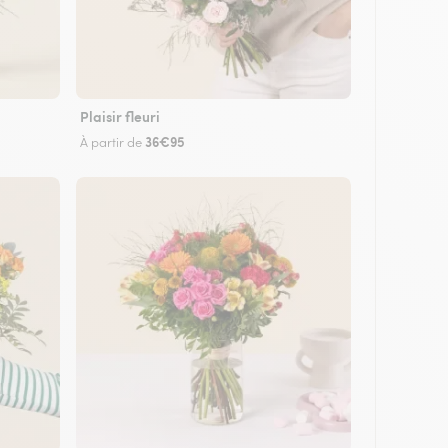
Plaisir fleuri
36€95
À partir de