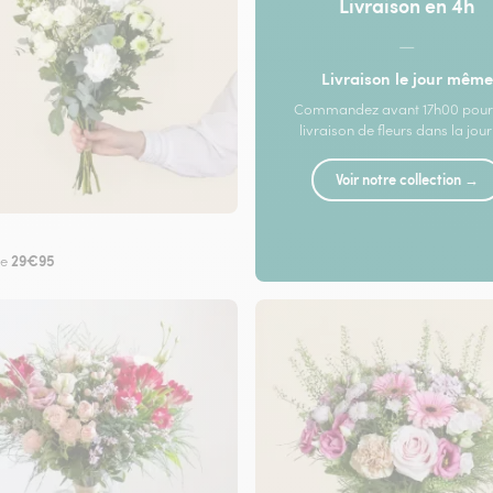
Livraison en 4h
—
Livraison le jour même
Commandez avant 17h00 pour
livraison de fleurs dans la jou
Voir notre collection →
29€95
de