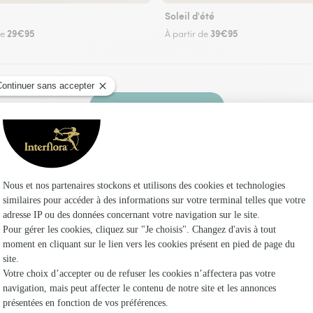
Soleil d'été
29€95
39€95
de
À partir de
Faire livrer des fleurs
 un fleuriste Interflora à Chamaret et dans ses 
Les fl
Fleuristes
Fleuristes 
Fleuristes