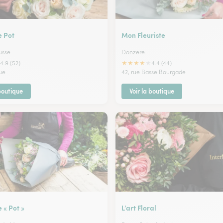
e Pot
Mon Fleuriste
usse
Donzere
★
★
★
★
★
4.9 (52)
4.4 (44)
ue
42, rue Basse Bourgade
 boutique
Voir la boutique
e « Pot »
L’art Floral