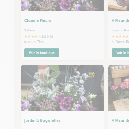
Claudie Fleurs
A Fleur d
Valreas
Suze la Ro
★
★
★
★
★
★
★
★
★
★
3.8 (40)
5, cours Tivoli
5, Grand R
Voir la boutique
Voir la
Jardin & Bagatelles
A Fleur d