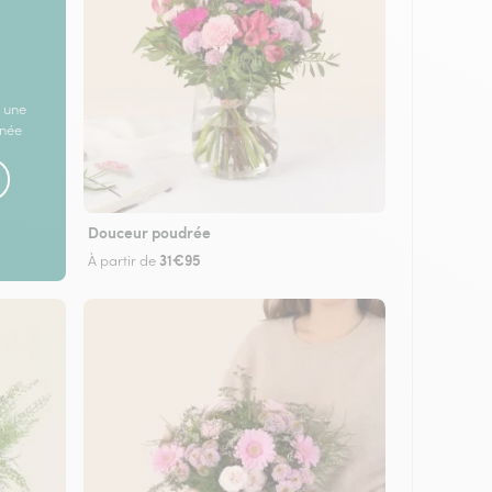
 une
rnée
Douceur poudrée
31€95
À partir de