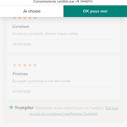
★
★
★
★
★
Livraison
Livraison, produits, étaient impeccables
05/03/2026
★
★
★
★
★
Pivoines
Bouquet conforme à ma demande
07/05/2026
Trustpilot
Échantillon d'avis clients fourni via Trustpilot.
Voir tous
les avis de la marque Interflora sur Trustpilot