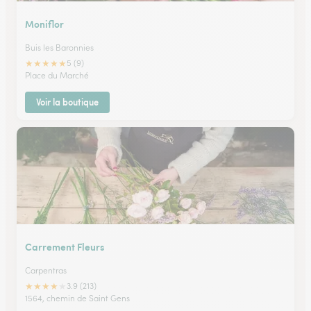
Moniflor
Buis les Baronnies
★
★
★
★
★
5 (9)
Place du Marché
Voir la boutique
Carrement Fleurs
Carpentras
★
★
★
★
★
3.9 (213)
1564, chemin de Saint Gens