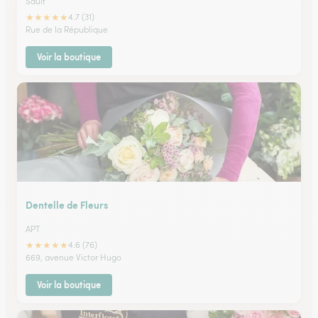
Sault
★
★
★
★
★
4.7 (31)
Rue de la République
Voir la boutique
Dentelle de Fleurs
APT
★
★
★
★
★
4.6 (76)
669, avenue Victor Hugo
Voir la boutique