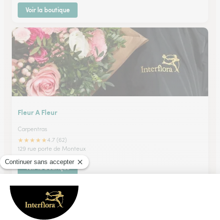
Voir la boutique
Fleur A Fleur
Carpentras
★
★
★
★
★
4.7 (62)
129 rue porte de Monteux
Voir la boutique