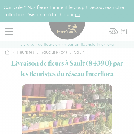
Aller au contenu
Canicule ? Nos fleurs tiennent le coup ! Découvrez notre
collection résistante à la chaleur
ici
Livraison de fleurs en 4h par un fleuriste Interflora
›
Fleuristes
›
Vaucluse (84)
›
Sault
Accueil
Livraison de fleurs à Sault (84390) par
les fleuristes du réseau Interflora