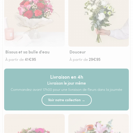
Bisous et sa bulle d'eau
Douceur
41€95
29€95
À partir de
À partir de
Livraison en 4h
Livraison le jour même
Commandez avant 17h00 pour une livraison de fleurs dans la journée
Voir notre collection →