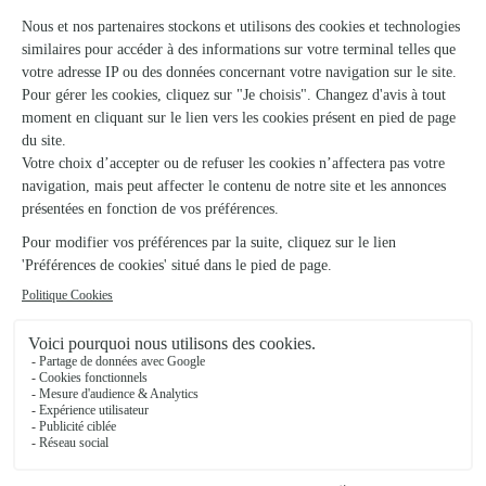
Ils ont fait livrer des fleurs ou une plante à
Sault
★
★
★
★
★
Service au top
Bouquet conforme à la photo. Mon amie était très contente
de la composition. Très bon suivi du colis et de la livraison.
Pleinement satisfaisante du service Interflora. Je
recommande sans aucun souci.
19/02/2026
★
★
★
★
★
Livraison dans les délais indiqués
Livraison dans les délais indiqués Tout parfait Merci
23/06/2026