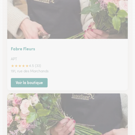
Fabre Fleurs
APT
★
★
★
★
★
4.5 (33)
191, rue des Marchands
Voir la boutique