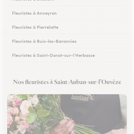
Fleuristes à Anneyron
Fleuristes à Pierrelatte
Fleuristes à Buis-les-Baronnies
Fleuristes à Saint-Donat-sur-l’Herbasse
Fleuristes à Châteauneuf-sur-Isère
Nos fleuristes à Saint-Auban-sur-l’Ouvèze
Fleuristes à Portes-lès-Valence