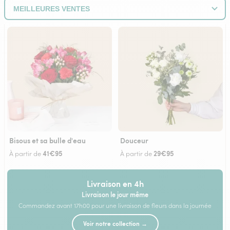
Bisous et sa bulle d'eau
Douceur
41€95
29€95
À partir de
À partir de
Livraison en 4h
Livraison le jour même
Commandez avant 17h00 pour une livraison de fleurs dans la journée
Voir notre collection →