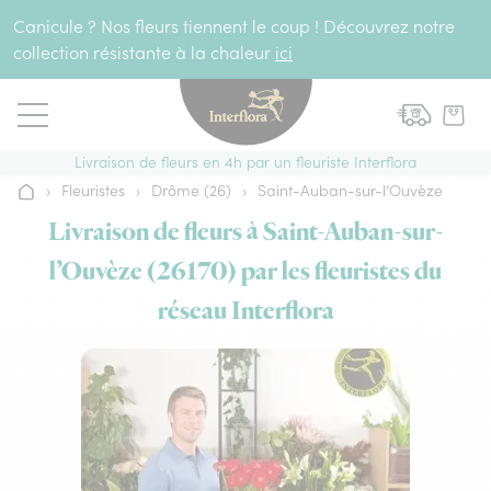
Aller au contenu
Canicule ? Nos fleurs tiennent le coup ! Découvrez notre
collection résistante à la chaleur
ici
Livraison de fleurs en 4h par un fleuriste Interflora
›
Fleuristes
›
Drôme (26)
›
Saint-Auban-sur-l’Ouvèze
Accueil
Livraison de fleurs à Saint-Auban-sur-
l’Ouvèze (26170) par les fleuristes du
réseau Interflora