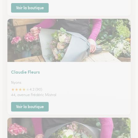
Voir la boutique
Claudie Fleurs
Nyons
★
★
★
★
★
4.2 (90)
44, avenue Frédéric Mistral
Voir la boutique