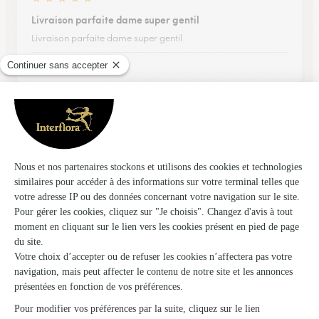
Livraison parfaite dame super gentil
Livraison parfaite dame super gentil
14/02/2026
★
★
★
★
★
Rapidité
Commande passée un samedi pour une livraison le
dimanche. Arrivée en avance le samedi. Tout était conforme.
29/04/2026
★
★
★
★
★
Super beau bouquet d’anniversaire livré…
Super beau bouquet d’anniversaire livré en temps voulu!
Bravo!