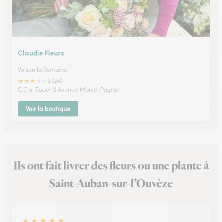
Claudie Fleurs
Vaison la Romaine
★
★
★
★
★
3 (24)
C.Cial Super U Avenue Marcel Pagnol
Voir la boutique
Ils ont fait livrer des fleurs ou une plante à
Saint-Auban-sur-l’Ouvèze
★
★
★
★
★