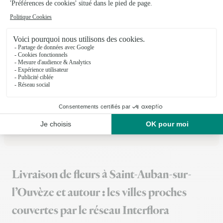
03/08/2026
★
★
★
★
★
Bouquet magnifique et rapide
Bouquet magnifique et rapide
19/02/2026
Trustpilot
Échantillon d'avis clients fourni via Trustpilot.
Voir tous
les avis de la marque Interflora sur Trustpilot
Livraison de fleurs à Saint-Auban-sur-
l’Ouvèze et autour : les villes proches
couvertes par le réseau Interflora