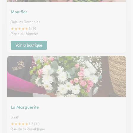
Moniflor
Buis les Baronnies
★
★
★
★
★
5 (9)
Place du Marché
Voir la boutique
La Marguerite
Sault
★
★
★
★
★
4.7 (31)
Rue de la République