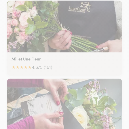
Mil et Une Fleur
★
★
★
★
★
4.6/5 (161)