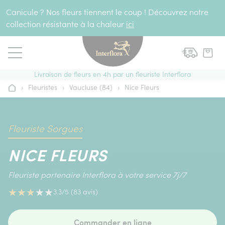
Aller au contenu
Canicule ? Nos fleurs tiennent le coup ! Découvrez notre
collection résistante à la chaleur
ici
Livraison de fleurs en 4h par un fleuriste Interflora
›
Fleuristes
›
Vaucluse (84)
›
Nice Fleurs
Accueil
Fleuriste Sorgues
NICE FLEURS
Fleuriste partenaire Interflora à votre service 7j/7
★
★
★
★
★
3.3/5 (83 avis)
Commander en ligne