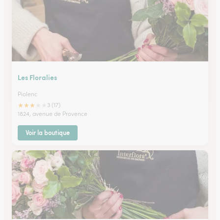
Les Floralies
Piolenc
★
★
★
★
★
3 (17)
1824, avenue de Provence
Voir la boutique