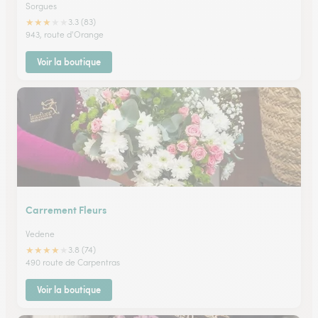
Sorgues
★
★
★
★
★
3.3 (83)
943, route d'Orange
Voir la boutique
Carrement Fleurs
Vedene
★
★
★
★
★
3.8 (74)
490 route de Carpentras
Voir la boutique