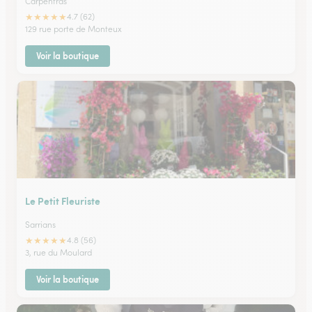
Carpentras
★
★
★
★
★
4.7 (62)
129 rue porte de Monteux
Voir la boutique
Le Petit Fleuriste
Sarrians
★
★
★
★
★
4.8 (56)
3, rue du Moulard
Voir la boutique