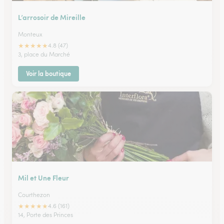
L’arrosoir de Mireille
Monteux
★
★
★
★
★
4.8 (47)
3, place du Marché
Voir la boutique
Mil et Une Fleur
Courthezon
★
★
★
★
★
4.6 (161)
14, Porte des Princes