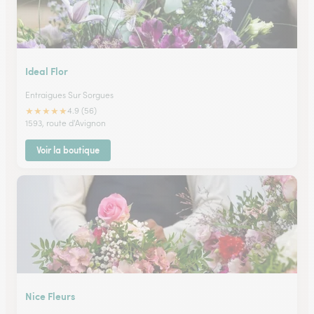
Ideal Flor
Entraigues Sur Sorgues
★
★
★
★
★
4.9 (56)
1593, route d'Avignon
Voir la boutique
Nice Fleurs