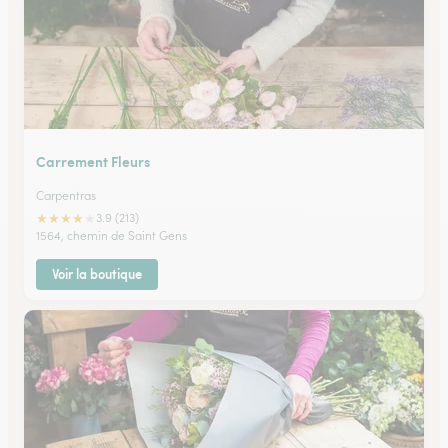
Carrement Fleurs
Carpentras
★
★
★
★
★
3.9 (213)
1564, chemin de Saint Gens
Voir la boutique