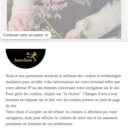
Arom’nature
Sorgues
★
★
★
★
★
4.6 (56)
30, place de la République
Voir la boutique