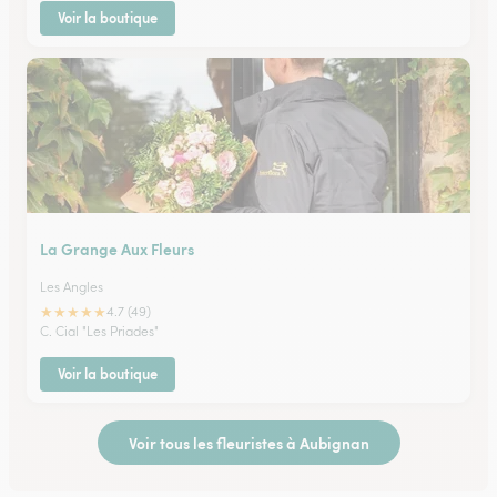
Voir la boutique
La Grange Aux Fleurs
Les Angles
★
★
★
★
★
4.7 (49)
C. Cial "Les Priades"
Voir la boutique
Voir tous les fleuristes à Aubignan