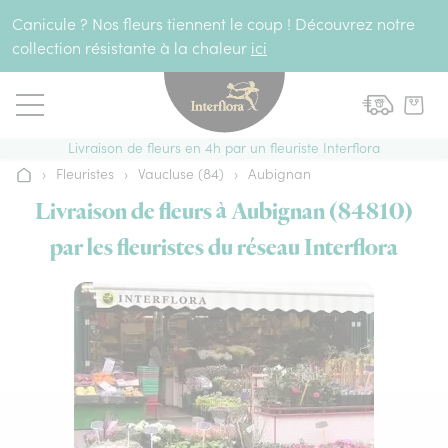
Aller au contenu
Canicule ? Nos fleurs tiennent le coup ! Découvrez notre
collection résistante à la chaleur
ici
Livraison de fleurs en 4h par un fleuriste Interflora
›
Fleuristes
›
Vaucluse (84)
›
Aubignan
Accueil
Livraison de fleurs à Aubignan (84810)
par les fleuristes du réseau Interflora