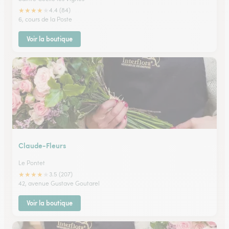
★
★
★
★
★
4.4 (84)
6, cours de la Poste
Voir la boutique
Claude-Fleurs
Le Pontet
★
★
★
★
★
3.5 (207)
42, avenue Gustave Goutarel
Voir la boutique