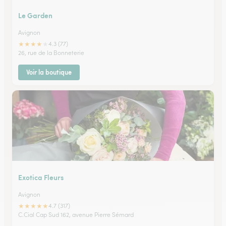
Le Garden
Avignon
★
★
★
★
★
4.3 (77)
26, rue de la Bonneterie
Voir la boutique
Exotica Fleurs
Avignon
★
★
★
★
★
4.7 (317)
C.Cial Cap Sud 162, avenue Pierre Sémard