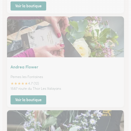
Voir la boutique
Andrea Flower
Pernes les Fontaines
★
★
★
★
★
4.7 (12)
1587 route du Thor Les Valayans
Voir la boutique