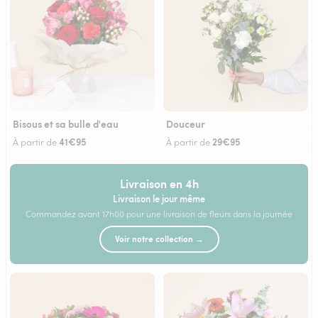
Bisous et sa bulle d'eau
Douceur
41€95
29€95
À partir de
À partir de
Livraison en 4h
Livraison le jour même
Commandez avant 17h00 pour une livraison de fleurs dans la journée
Voir notre collection →