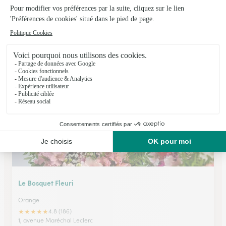
Claudie Fleurs
Vaison la Romaine
★
★
★
★
★
3 (24)
C.Cial Super U Avenue Marcel Pagnol
Voir la boutique
Le Bosquet Fleuri
Orange
★
★
★
★
★
4.8 (186)
1, avenue Maréchal Leclerc