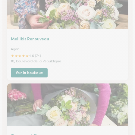
Mellibis Renouveau
Agen
★
★
★
★
★
4.6 (74)
10, boulevard de la République
Voir la boutique