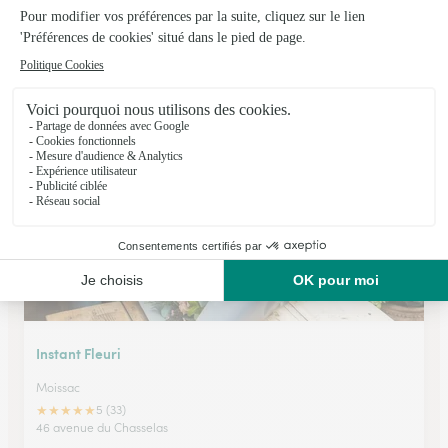
Fleurs Avenue Lectoure
Lectoure
5-7, rue Nationale
Voir la boutique
Instant Fleuri
Moissac
★
★
★
★
★
5 (33)
46 avenue du Chasselas