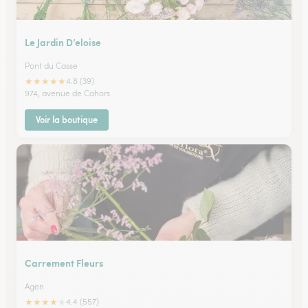
Le Jardin D’eloise
Pont du Casse
★
★
★
★
★
4.8 (39)
974, avenue de Cahors
Voir la boutique
Carrement Fleurs
Agen
★
★
★
★
★
4.4 (557)