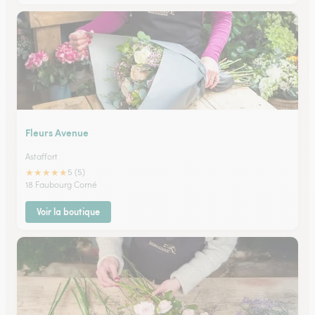
Fleurs Avenue
Astaffort
★
★
★
★
★
5 (5)
18 Faubourg Corné
Voir la boutique