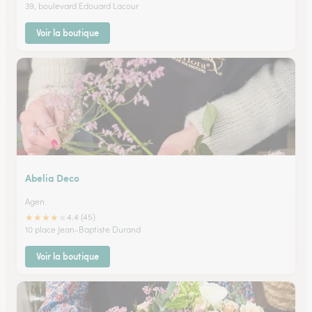
39, boulevard Edouard Lacour
Voir la boutique
Abelia Deco
Agen
★
★
★
★
★
4.4 (45)
10 place Jean-Baptiste Durand
Voir la boutique