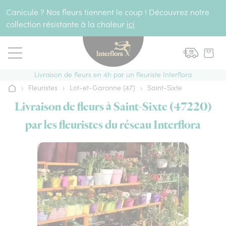
Aller au contenu
Canicule ? Nos fleurs tiennent le coup ! Découvrez notre
collection résistante à la chaleur
ici
Livraison de fleurs en 4h par un fleuriste Interflora
›
Fleuristes
›
Lot-et-Garonne (47)
›
Saint-Sixte
Accueil
Livraison de fleurs à Saint-Sixte (47220)
par les fleuristes du réseau Interflora