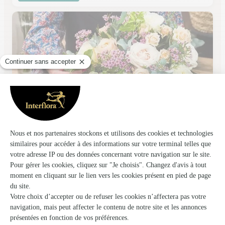
Au Camelia
Moissac
45, boulevard Camille Delthil
Voir la boutique