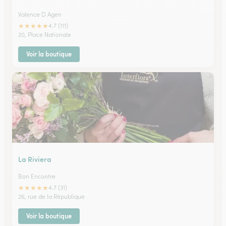
Valence D Agen
★
★
★
★
★
4.7 (111)
20, Place Nationale
Voir la boutique
La Riviera
Bon Encontre
★
★
★
★
★
4.7 (31)
26, rue de la République
Voir la boutique