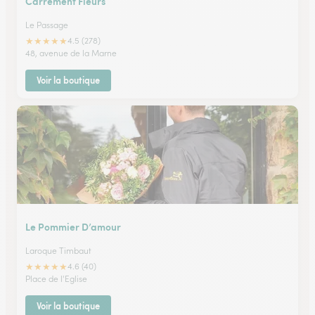
Carrement Fleurs
Le Passage
★
★
★
★
★
4.5 (278)
48, avenue de la Marne
Voir la boutique
Le Pommier D’amour
Laroque Timbaut
★
★
★
★
★
4.6 (40)
Place de l'Eglise
Voir la boutique