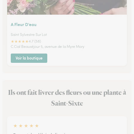
A Fleur D’eau
Saint Sylvestre Sur Lot
★
★
★
★
★
4.7 (58)
C.Cial Beauséjour 5, avenue de la Myre Mory
Voir la boutique
Ils ont fait livrer des fleurs ou une plante à
Saint-Sixte
★
★
★
★
★