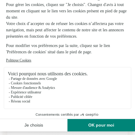
Art-Floral
Revel
★
★
★
★
★
4.4 (16)
36, rue de Dreuilhe
Voir la boutique