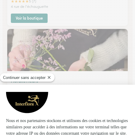
★
★
★
★
★
5 (7)
4 rue de l'échauguette
Voir la boutique
Floralis Fleurs
Revel
★
★
★
★
★
4.2 (51)
10 Galerie du midi
Voir la boutique