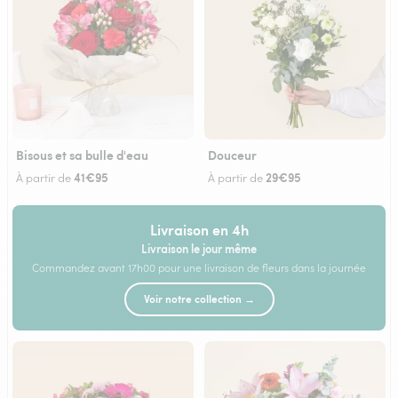
Bisous et sa bulle d'eau
Douceur
41€95
29€95
À partir de
À partir de
Livraison en 4h
Livraison le jour même
Commandez avant 17h00 pour une livraison de fleurs dans la journée
Voir notre collection →