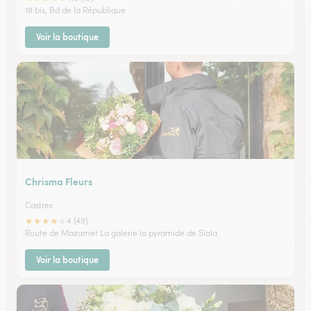
19 bis, Bd de la République
Voir la boutique
Chrisma Fleurs
Castres
★
★
★
★
★
4 (49)
Route de Mazamet La galerie la pyramide de Siala
Voir la boutique