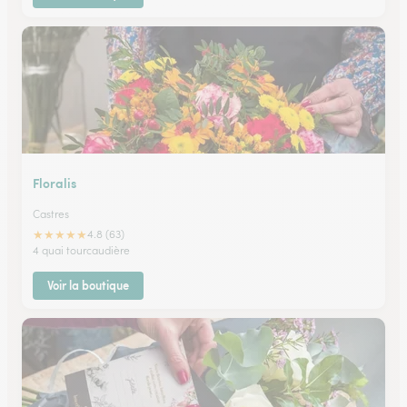
Floralis
Castres
★
★
★
★
★
4.8 (63)
4 quai tourcaudière
Voir la boutique