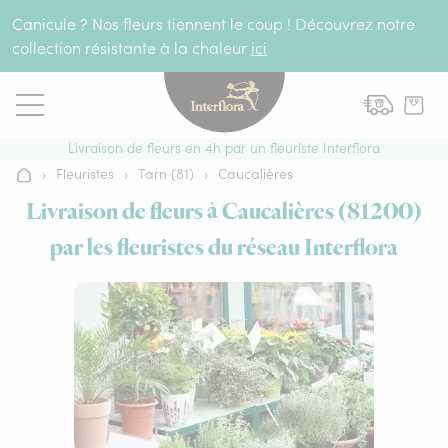
Aller au contenu
Canicule ? Nos fleurs tiennent le coup ! Découvrez notre
collection résistante à la chaleur
ici
Livraison de fleurs en 4h par un fleuriste Interflora
›
Fleuristes
›
Tarn (81)
›
Caucalières
Accueil
Livraison de fleurs à Caucalières (81200)
par les fleuristes du réseau Interflora