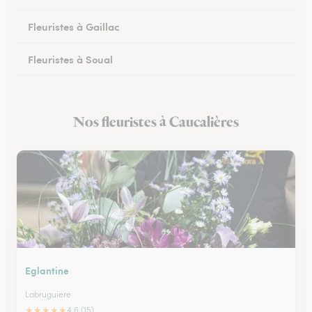
Fleuristes à Gaillac
Fleuristes à Soual
Fleuristes à Mazamet
Nos fleuristes à Caucalières
Fleuristes à Murat-sur-Vèbre
Eglantine
Labruguiere
★
★
★
★
★
4.6 (15)