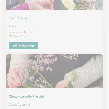
Fleur Bleue
Soual
★
★
★
★
★
4.7 (79)
37, Grand'Rue
Voir la boutique
Chez Marcelle Florale
Cuxac Cabardes