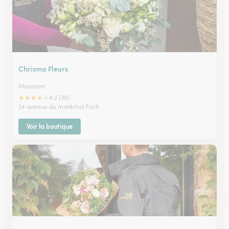
Chrisma Fleurs
Mazamet
★
★
★
★
★
4.2 (38)
24 avenue du maréchal Foch
Voir la boutique