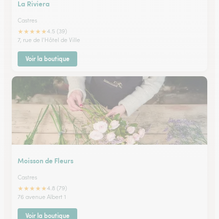
La Riviera
Castres
★
★
★
★
★
4.5 (39)
7, rue de l'Hôtel de Ville
Voir la boutique
Moisson de Fleurs
Castres
★
★
★
★
★
4.8 (79)
76 avenue Albert 1
Voir la boutique