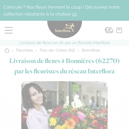
Aller au contenu
Canicule ? Nos fleurs tiennent le coup ! Découvrez notre
collection résistante à la chaleur
ici
Livraison de fleurs en 4h par un fleuriste Interflora
›
Fleuristes
›
Pas-de-Calais (62)
›
Bonnières
Accueil
Livraison de fleurs à Bonnières (62270)
par les fleuristes du réseau Interflora