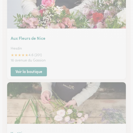
Aux Fleurs de Nice
Hesdin
★
★
★
★
★
4.6 (201)
16 avenue du Gassion
Voir la boutique