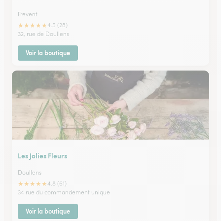
Frevent
★
★
★
★
★
4.5 (28)
32, rue de Doullens
Voir la boutique
Les Jolies Fleurs
Doullens
★
★
★
★
★
4.8 (61)
34 rue du commandement unique
Voir la boutique