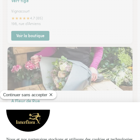
Vert’tige
Vignacourt
★
★
★
★
★
4.7 (65)
198, rue d'Amiens
Voir la boutique
A Fleur de Rue
Crecy en Ponthieu
★
★
★
★
★
4.7 (23)
65 bis, rue Maréchal Leclerc de Hautecloque
Voir la boutique