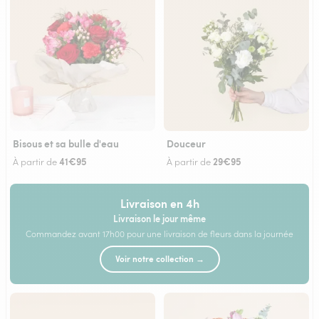
Bisous et sa bulle d'eau
Douceur
41€95
29€95
À partir de
À partir de
Livraison en 4h
Livraison le jour même
Commandez avant 17h00 pour une livraison de fleurs dans la journée
Voir notre collection →