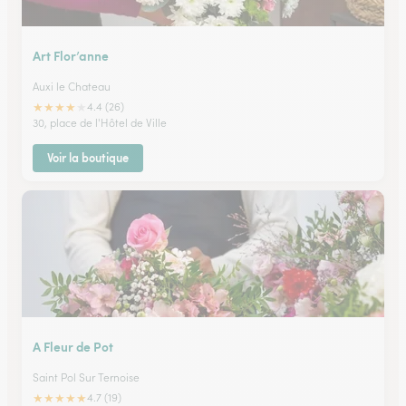
Art Flor’anne
Auxi le Chateau
★
★
★
★
★
4.4 (26)
30, place de l'Hôtel de Ville
Voir la boutique
A Fleur de Pot
Saint Pol Sur Ternoise
★
★
★
★
★
4.7 (19)