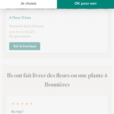
A Fleur D’eau
Pernes en Artois (Pernes)
★
★
★
★
★
4.6 (27)
28, grand place
Voir la boutique
Ils ont fait livrer des fleurs ou une plante à
Bonnières
★
★
★
★
★
Au top !