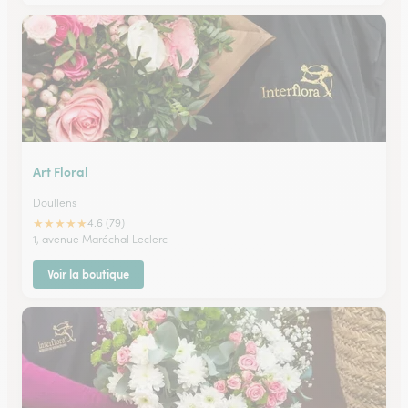
Art Floral
Doullens
★
★
★
★
★
4.6 (79)
1, avenue Maréchal Leclerc
Voir la boutique