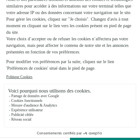
Atelier 47
Flixecourt
★
★
★
★
★
3.9 (49)
34 Rue Roger Godard
Voir la boutique