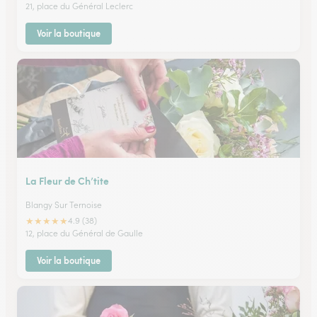
21, place du Général Leclerc
Voir la boutique
La Fleur de Ch’tite
Blangy Sur Ternoise
★
★
★
★
★
4.9 (38)
12, place du Général de Gaulle
Voir la boutique