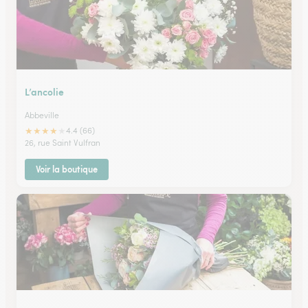
L’ancolie
Abbeville
★
★
★
★
★
4.4 (66)
26, rue Saint Vulfran
Voir la boutique