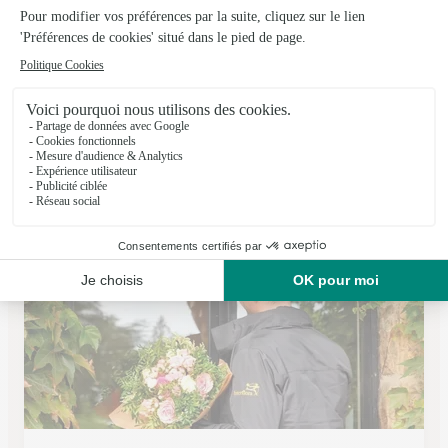
Isa Flore
Frevent
★
★
★
★
★
4.5 (28)
32, rue de Doullens
Voir la boutique