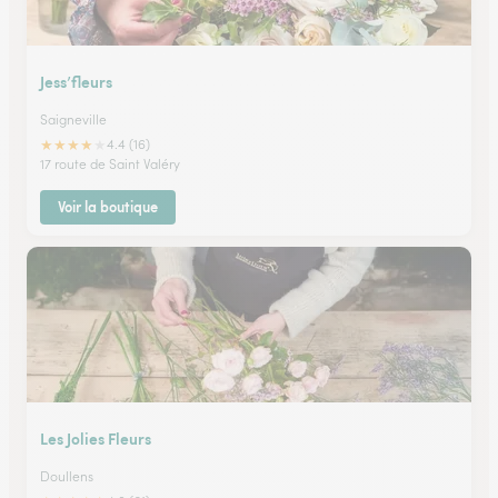
Jess’fleurs
Saigneville
★
★
★
★
★
4.4 (16)
17 route de Saint Valéry
Voir la boutique
Les Jolies Fleurs
Doullens