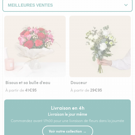
Bisous et sa bulle d'eau
Douceur
41€95
29€95
À partir de
À partir de
Livraison en 4h
Livraison le jour même
Commandez avant 17h00 pour une livraison de fleurs dans la journée
Voir notre collection →