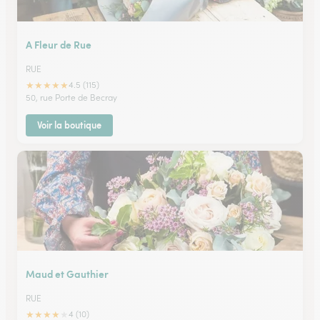
A Fleur de Rue
RUE
★
★
★
★
★
4.5 (115)
50, rue Porte de Becray
Voir la boutique
Maud et Gauthier
RUE
★
★
★
★
★
4 (10)