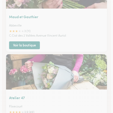
Maud et Gauthier
Abbeville
★
★
★
★
★
3 (11)
C.Cial des 2 Vallées Avenue Vincent Auriol
Voir la boutique
Atelier 47
Flixecourt
★
★
★
★
★
3.9 (49)