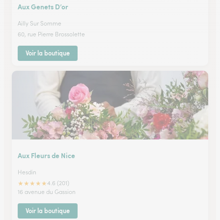
Aux Genets D’or
Ailly Sur Somme
60, rue Pierre Brossolette
Voir la boutique
Aux Fleurs de Nice
Hesdin
★
★
★
★
★
4.6 (201)
16 avenue du Gassion
Voir la boutique