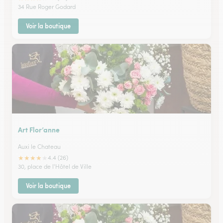
34 Rue Roger Godard
Voir la boutique
Art Flor’anne
Auxi le Chateau
★
★
★
★
★
4.4 (26)
30, place de l'Hôtel de Ville
Voir la boutique