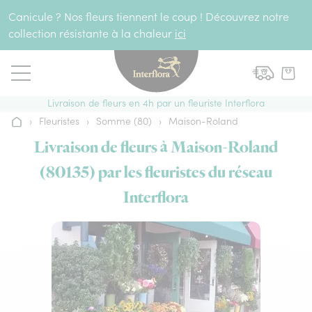
Aller au contenu
Canicule ? Nos fleurs tiennent le coup ! Découvrez notre
collection résistante à la chaleur
ici
Livraison de fleurs en 4h par un fleuriste Interflora
›
Fleuristes
›
Somme (80)
›
Maison-Roland
Accueil
Livraison de fleurs à Maison-Roland
(80135) par les fleuristes du réseau
Interflora