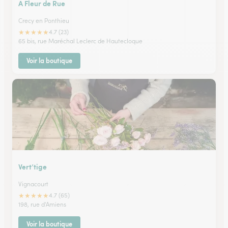
A Fleur de Rue
Crecy en Ponthieu
★
★
★
★
★
4.7 (23)
65 bis, rue Maréchal Leclerc de Hautecloque
Voir la boutique
Vert’tige
Vignacourt
★
★
★
★
★
4.7 (65)
198, rue d'Amiens
Voir la boutique