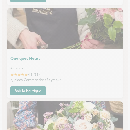
Quelques Fleurs
Airaines
★
★
★
★
★
4.5 (38)
4, place Commandant Seymour
Voir la boutique