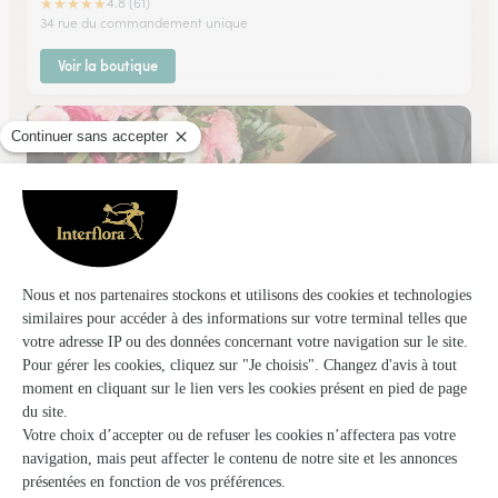
★
★
★
★
★
4.8 (61)
34 rue du commandement unique
Voir la boutique
Art Floral
Doullens
★
★
★
★
★
4.6 (79)
1, avenue Maréchal Leclerc
Voir la boutique