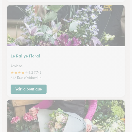
Le Rallye Floral
Amiens
★
★
★
★
★
4.2 (174)
573 Rue d'Abbeville
Voir la boutique