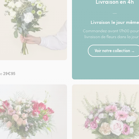
Livraison en 4h
—
Livraison le jour même
Commandez avant 17h00 pour
livraison de fleurs dans la jou
Voir notre collection →
29€95
de