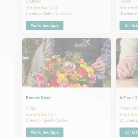
Doullens
Hesdin
★
★
★
★
★
★
★
★
★
★
4.6 (79)
1, avenue Maréchal Leclerc
16 avenue 
Voir la boutique
Voir la
Bois de Rose
A Fleur D
Fruges
Pernes en A
★
★
★
★
★
★
★
★
★
★
4.7 (37)
3 rue du maréchal Leclerc
28, grand 
Voir la boutique
Voir la