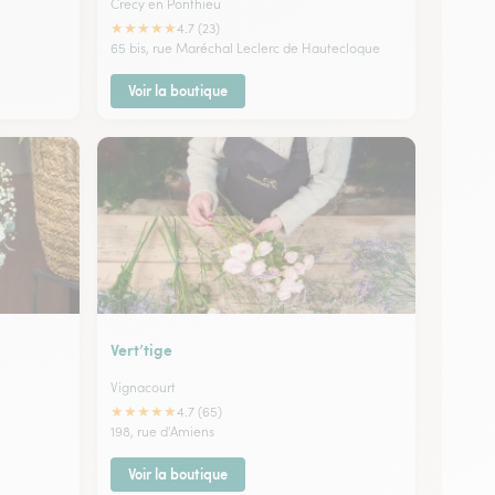
Crecy en Ponthieu
★
★
★
★
★
4.7 (23)
65 bis, rue Maréchal Leclerc de Hautecloque
Voir la boutique
Vert’tige
Vignacourt
★
★
★
★
★
4.7 (65)
198, rue d'Amiens
Voir la boutique