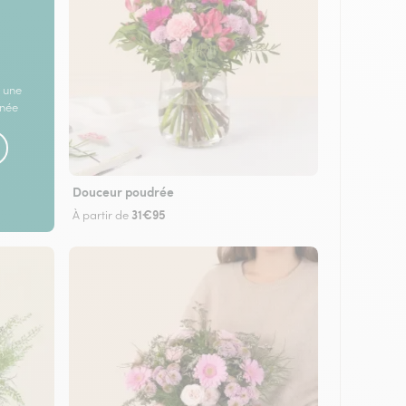
 une
rnée
Douceur poudrée
31€95
À partir de