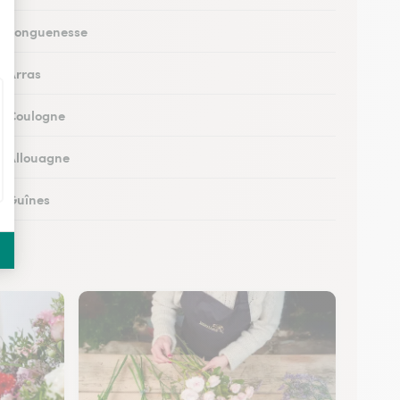
 à Longuenesse
à Arras
 à Coulogne
 à Allouagne
 à Guînes
 à Méricourt
 à Rang-du-Fliers