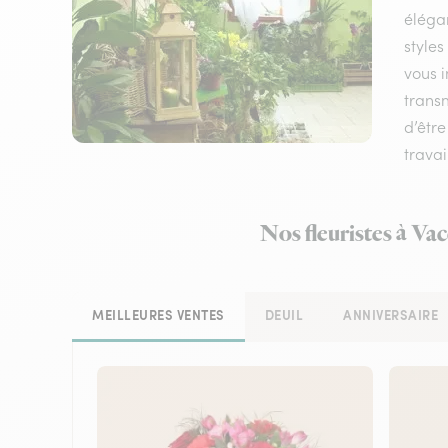
élégan
styles
vous i
transm
d’être
trava
Nos fleuristes à Va
MEILLEURES VENTES
DEUIL
ANNIVERSAIRE