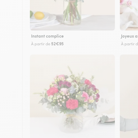
Instant complice
Joyeux a
52€95
À partir de
À partir 