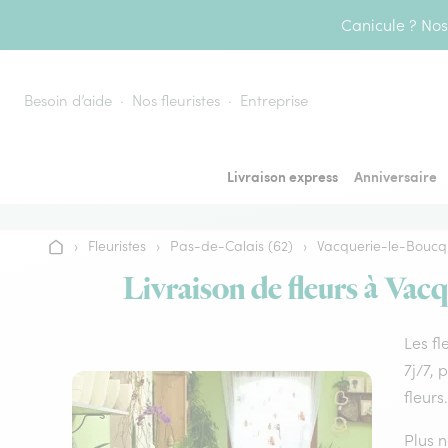
Aller au contenu
Canicule ? Nos 
Besoin d’aide
Nos fleuristes
Entreprise
Livraison express
Anniversaire
›
Fleuristes
›
Pas-de-Calais (62)
›
Vacquerie-le-Boucq
Accueil
Livraison de fleurs à Vacq
Les fl
7j/7, 
fleurs.
Plus n