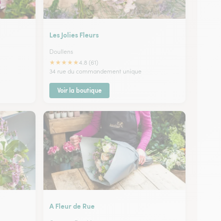
Les Jolies Fleurs
Doullens
★
★
★
★
★
4.8 (61)
34 rue du commandement unique
Voir la boutique
A Fleur de Rue