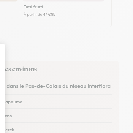
Tutti frutti
44€95
À partir de
s ses environs
stes dans le Pas-de-Calais du réseau Interflora
 à Bapaume
à Lens
à Berck