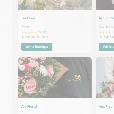
Isa Flore
Art Flor’
Frevent
Auxi le Ch
★
★
★
★
★
★
★
★
★
★
4.5 (28)
32, rue de Doullens
30, place d
Voir la boutique
Voir la
Art Floral
Aux Fleur