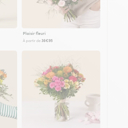
Plaisir fleuri
36€95
À partir de