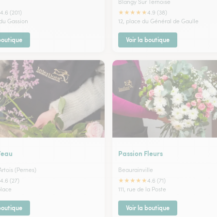
Blangy Sur Ternoise
★
★
★
★
★
4.6 (201)
4.9 (38)
du Gassion
12, place du Général de Gaulle
 boutique
Voir la boutique
’eau
Passion Fleurs
rtois (Pernes)
Beaurainville
★
★
★
★
★
4.6 (27)
4.6 (71)
place
111, rue de la Poste
 boutique
Voir la boutique