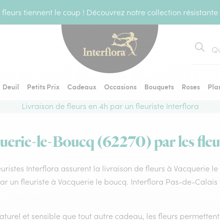
fleurs tiennent le coup ! Découvrez notre collection résistante
Recher
Deuil
Petits Prix
Cadeaux
Occasions
Bouquets
Roses
Pla
Livraison de fleurs en 4h par un fleuriste Interflora
uerie-le-Boucq (62270) par les fleu
euristes Interflora assurent la livraison de fleurs à Vacquerie 
par un fleuriste à Vacquerie le boucq. Interflora Pas-de-Calai
aturel et sensible que tout autre cadeau, les fleurs permette