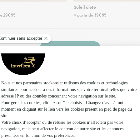
Soleil d'été
29€95
39€95
de
À partir de
Faire livrer des fleurs
euriste Interflora à Vacquerie-le-Boucq et dan
Les fleuri
Fleuristes
Fleuristes 
Fleuristes 