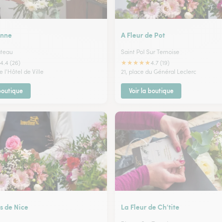
anne
A Fleur de Pot
ateau
Saint Pol Sur Ternoise
★
★
★
★
★
4.4 (26)
4.7 (19)
e l'Hôtel de Ville
21, place du Général Leclerc
 boutique
Voir la boutique
s de Nice
La Fleur de Ch’tite