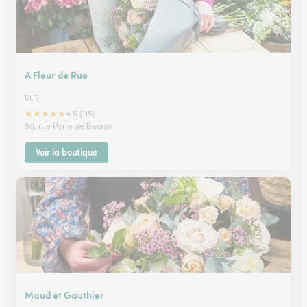
A Fleur de Rue
RUE
★
★
★
★
★
4.5 (115)
50, rue Porte de Becray
Voir la boutique
Maud et Gauthier