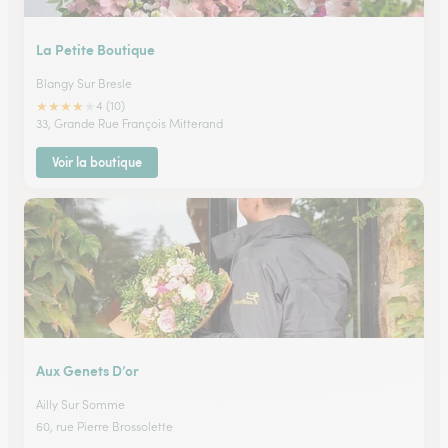
La Petite Boutique
Blangy Sur Bresle
★
★
★
★
★
4 (10)
33, Grande Rue François Mitterand
Voir la boutique
Aux Genets D’or
Ailly Sur Somme
60, rue Pierre Brossolette