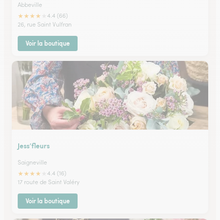
Abbeville
★
★
★
★
★
4.4 (66)
26, rue Saint Vulfran
Voir la boutique
Jess’fleurs
Saigneville
★
★
★
★
★
4.4 (16)
17 route de Saint Valéry
Voir la boutique