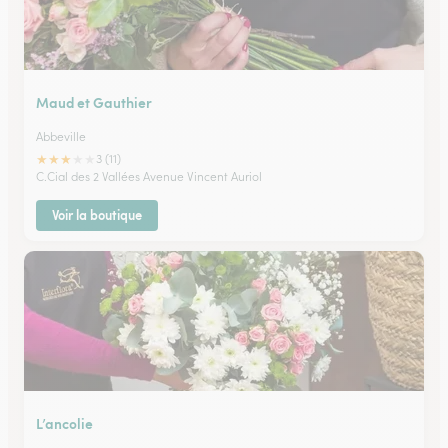
Maud et Gauthier
Abbeville
★
★
★
★
★
3 (11)
C.Cial des 2 Vallées Avenue Vincent Auriol
Voir la boutique
L’ancolie