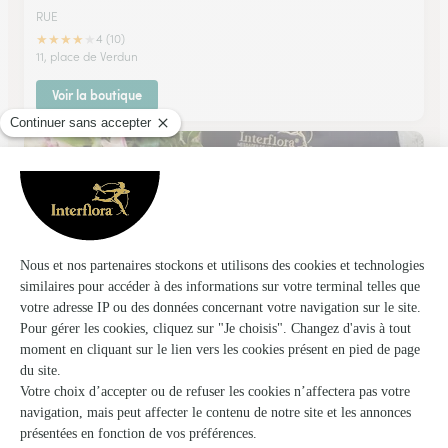
RUE
★
★
★
★
★
4 (10)
11, place de Verdun
Voir la boutique
Passiflore
Friville Escarbotin
★
★
★
★
★
4.5 (47)
59, rue Henri Barbusse
Voir la boutique