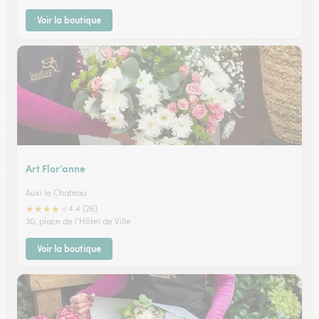
Voir la boutique
Art Flor’anne
Auxi le Chateau
★
★
★
★
★
4.4 (26)
30, place de l'Hôtel de Ville
Voir la boutique