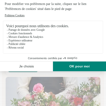
Vert’tige
Vignacourt
★
★
★
★
★
4.7 (65)
198, rue d'Amiens
Voir la boutique