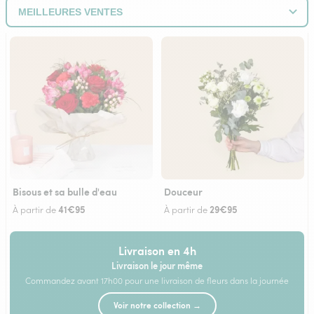
Bisous et sa bulle d'eau
Douceur
41€95
29€95
À partir de
À partir de
Livraison en 4h
Livraison le jour même
Commandez avant 17h00 pour une livraison de fleurs dans la journée
Voir notre collection →