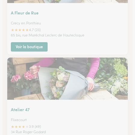
A Fleur de Rue
Crecy en Ponthieu
★
★
★
★
★
4.7 (23)
65 bis, rue Maréchal Leclerc de Hautecloque
Voir la boutique
Atelier 47
Flixecourt
★
★
★
★
★
3.9 (49)
34 Rue Roger Godard