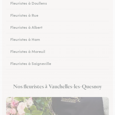
Fleuristes à Doullens
Fleuristes à Rue
Fleuristes à Albert
Fleuristes à Ham
Fleuristes à Moreuil
Fleuristes à Saigneville
Fleuristes à Airaines
Nos fleuristes à Vauchelles-les-Quesnoy
Fleuristes à Corbie