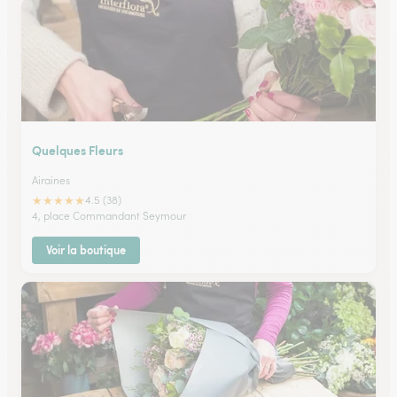
Quelques Fleurs
Airaines
★
★
★
★
★
4.5 (38)
4, place Commandant Seymour
Voir la boutique