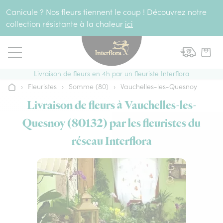
Aller au contenu
Canicule ? Nos fleurs tiennent le coup ! Découvrez notre
collection résistante à la chaleur
ici
Livraison de fleurs en 4h par un fleuriste Interflora
›
Fleuristes
›
Somme (80)
›
Vauchelles-les-Quesnoy
Accueil
Livraison de fleurs à Vauchelles-les-
Quesnoy (80132) par les fleuristes du
réseau Interflora