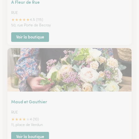
A Fleur de Rue
RUE
★
★
★
★
★
4.5 (115)
50, rue Porte de Becray
Voir la boutique
Maud et Gauthier
RUE
★
★
★
★
★
4 (10)
11, place de Verdun
Voir la boutique