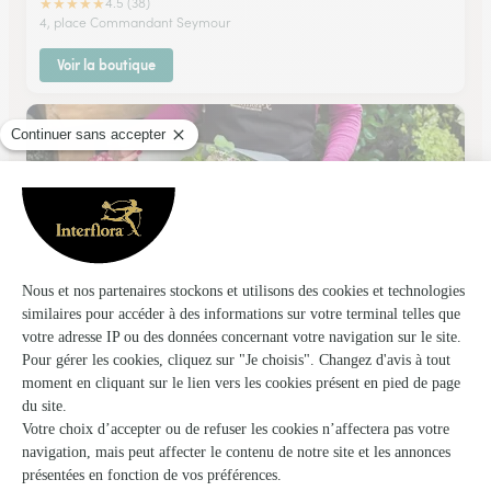
★
★
★
★
★
4.5 (38)
4, place Commandant Seymour
Voir la boutique
Atelier 47
Flixecourt
★
★
★
★
★
3.9 (49)
34 Rue Roger Godard
Voir la boutique