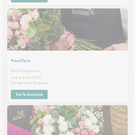
Passiflore
Friville Escarbotin
★
★
★
★
★
4.5 (47)
59, rue Henri Barbusse
Voir la boutique