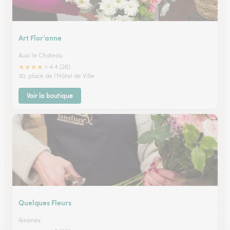
Art Flor’anne
Auxi le Chateau
★
★
★
★
★
4.4 (26)
30, place de l'Hôtel de Ville
Voir la boutique
Quelques Fleurs
Airaines