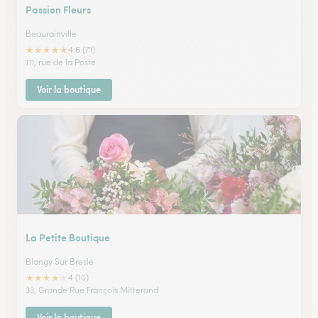
Passion Fleurs
Beaurainville
★
★
★
★
★
4.6 (71)
111, rue de la Poste
Voir la boutique
La Petite Boutique
Blangy Sur Bresle
★
★
★
★
★
4 (10)
33, Grande Rue François Mitterand
Voir la boutique