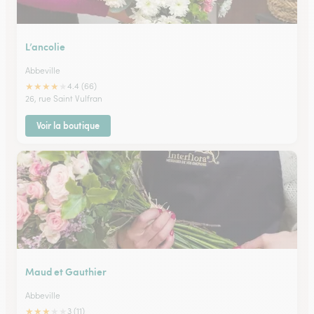
L’ancolie
Abbeville
★
★
★
★
★
4.4 (66)
26, rue Saint Vulfran
Voir la boutique
Maud et Gauthier
Abbeville
★
★
★
★
★
3 (11)