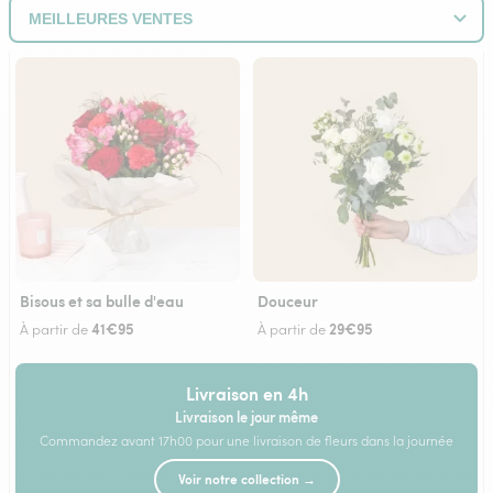
Bisous et sa bulle d'eau
Douceur
41€95
29€95
À partir de
À partir de
Livraison en 4h
Livraison le jour même
Commandez avant 17h00 pour une livraison de fleurs dans la journée
Voir notre collection →