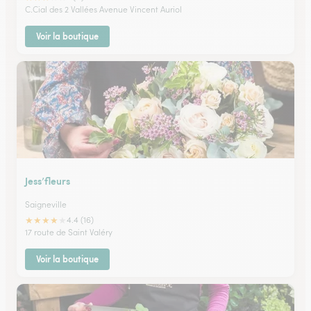
C.Cial des 2 Vallées Avenue Vincent Auriol
Voir la boutique
Jess’fleurs
Saigneville
★
★
★
★
★
4.4 (16)
17 route de Saint Valéry
Voir la boutique