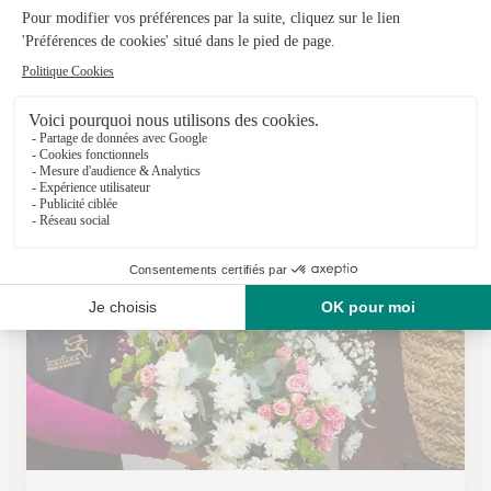
Aux Fleurs de Nice
Hesdin
★
★
★
★
★
4.6 (201)
16 avenue du Gassion
Voir la boutique