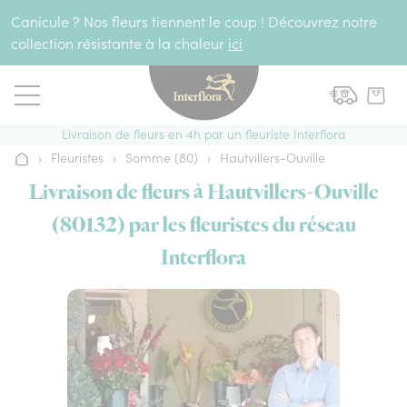
Aller au contenu
Canicule ? Nos fleurs tiennent le coup ! Découvrez notre
collection résistante à la chaleur
ici
Livraison de fleurs en 4h par un fleuriste Interflora
›
Fleuristes
›
Somme (80)
›
Hautvillers-Ouville
Accueil
Livraison de fleurs à Hautvillers-Ouville
(80132) par les fleuristes du réseau
Interflora