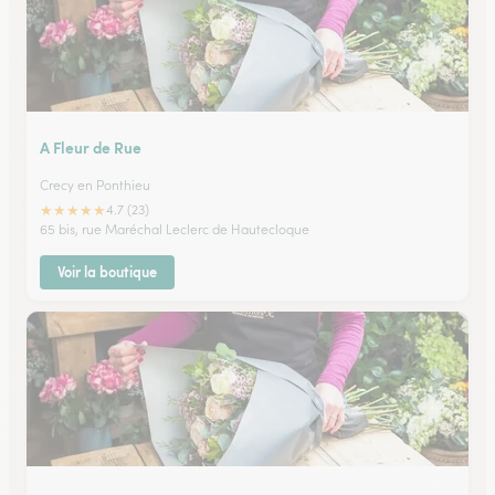
A Fleur de Rue
Crecy en Ponthieu
★
★
★
★
★
4.7 (23)
65 bis, rue Maréchal Leclerc de Hautecloque
Voir la boutique