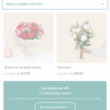
Bisous et sa bulle d'eau
Douceur
41€95
29€95
À partir de
À partir de
Livraison en 4h
Livraison le jour même
Commandez avant 17h00 pour une livraison de fleurs dans la journée
Voir notre collection →