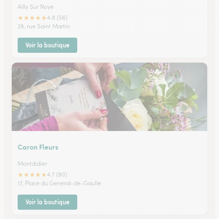
Ailly Sur Noye
★
★
★
★
★
4.8 (56)
28, rue Saint Martin
Voir la boutique
Caron Fleurs
Montdidier
★
★
★
★
★
4.7 (80)
17, Place du General-de-Gaulle
Voir la boutique