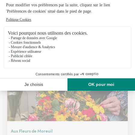
Beauvertige
Beauvais
★
★
★
★
★
4.3 (219)
4, avenue Montaigne
Voir la boutique
Aux Fleurs de Moreuil