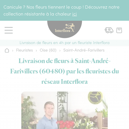
Aller au contenu
Canicule ? Nos fleurs tiennent le coup ! Découvrez notre
collection résistante à la chaleur
ici
Livraison de fleurs en 4h par un fleuriste Interflora
›
Fleuristes
›
Oise (60)
›
Saint-André-Farivillers
Accueil
Livraison de fleurs à Saint-André-
Farivillers (60480) par les fleuristes du
réseau Interflora