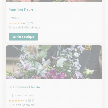
Matt’line Fleurs
Breteuil
★
★
★
★
★
4.8 (32)
22, rue de la République
Voir la boutique
La Chaussee Fleurie
St Just en Chaussee
★
★
★
★
★
4.5 (159)
18, rue de Beauvais