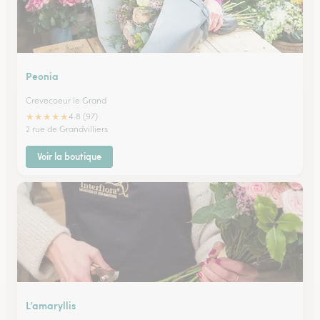
Peonia
Crevecoeur le Grand
★
★
★
★
★
4.8 (97)
2 rue de Grandvilliers
Voir la boutique
L’amaryllis