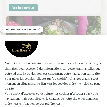
Voir la boutique
Label Fleur
Beauvais
★
★
★
★
★
4.1 (92)
25, rue de la Madeleine
Voir la boutique