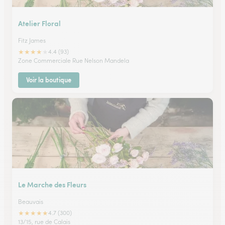
Atelier Floral
Fitz James
★
★
★
★
★
4.4 (93)
Zone Commerciale Rue Nelson Mandela
Voir la boutique
Le Marche des Fleurs
Beauvais
★
★
★
★
★
4.7 (300)
13/15, rue de Calais