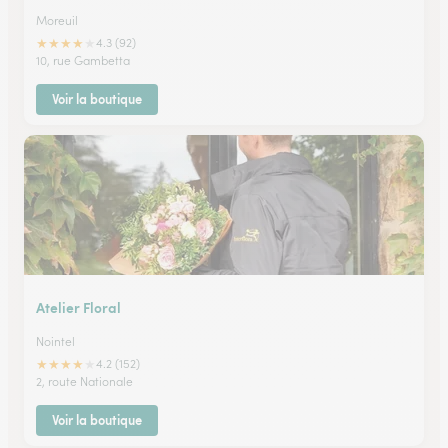
Moreuil
★
★
★
★
★
4.3 (92)
10, rue Gambetta
Voir la boutique
Atelier Floral
Nointel
★
★
★
★
★
4.2 (152)
2, route Nationale
Voir la boutique