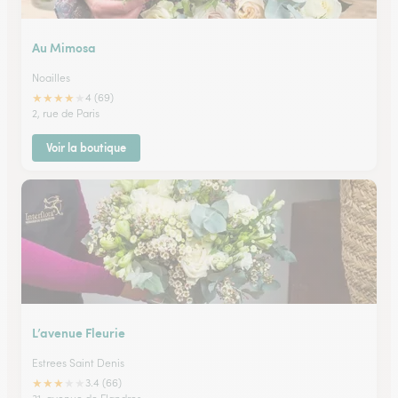
Au Mimosa
Noailles
★
★
★
★
★
4 (69)
2, rue de Paris
Voir la boutique
L’avenue Fleurie
Estrees Saint Denis
★
★
★
★
★
3.4 (66)