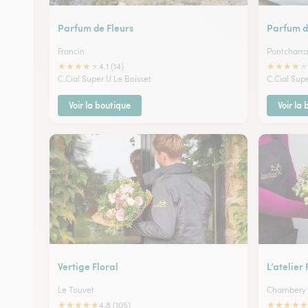
Parfum de Fleurs
Parfum d
Francin
Pontcharra
★
★
★
★
★
★
★
★
★
★
4.1 (14)
C.Cial Super U Le Boisset
C.Cial Sup
Voir la boutique
Voir la
Vertige Floral
L’atelier 
Le Touvet
Chambery
★
★
★
★
★
★
★
★
★
★
4.8 (105)