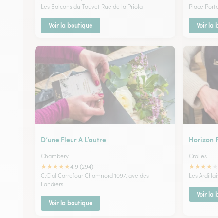
Les Balcons du Touvet Rue de la Priola
Place Port
Voir la boutique
Voir la
D’une Fleur A L’autre
Horizon F
Chambery
Crolles
★
★
★
★
★
★
★
★
★
★
4.9 (294)
C.Cial Carrefour Chamnord 1097, ave des
Les Ardilla
Landiers
Voir la
Voir la boutique