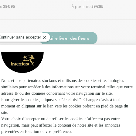
29€95
39€95
de
À partir de
Faire livrer des fleurs
n fleuriste Interflora aux Mollettes et dans se
Les 
Fleuristes
Fleuristes 
Fleuristes 