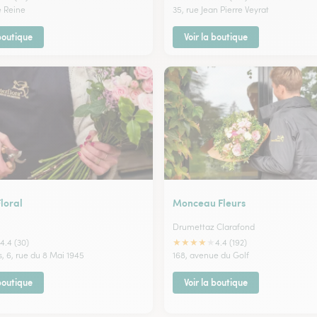
e Reine
35, rue Jean Pierre Veyrat
 boutique
Voir la boutique
loral
Monceau Fleurs
Drumettaz Clarafond
★
★
★
★
★
4.4 (30)
4.4 (192)
is, 6, rue du 8 Mai 1945
168, avenue du Golf
 boutique
Voir la boutique