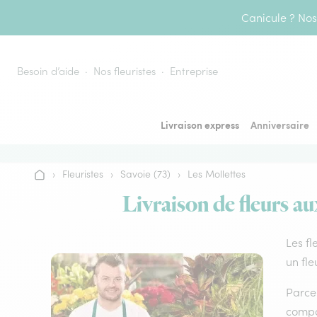
Aller au contenu
Canicule ? Nos 
Besoin d’aide
Nos fleuristes
Entreprise
Livraison express
Anniversaire
›
Fleuristes
›
Savoie (73)
›
Les Mollettes
Accueil
Livraison de fleurs au
Les fl
un fle
Parce 
compos