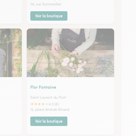
74, rue Sommeiller
Voir la boutique
Flor Fontaine
Saint Laurent du Pont
★
★
★
★
★
4.3 (6)
12, place Aristide Briand
Voir la boutique