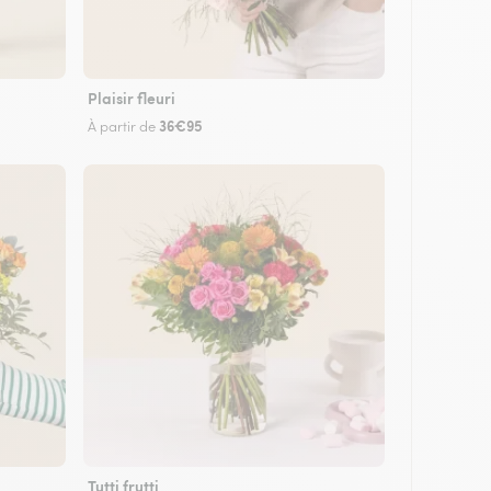
Plaisir fleuri
36€95
À partir de
Tutti frutti