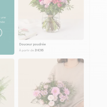
 une
rnée
Douceur poudrée
31€95
À partir de