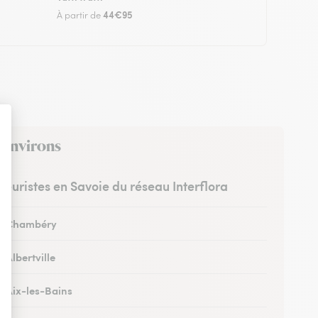
44€95
À partir de
s environs
fleuristes en Savoie du réseau Interflora
 à Chambéry
à Albertville
à Aix-les-Bains