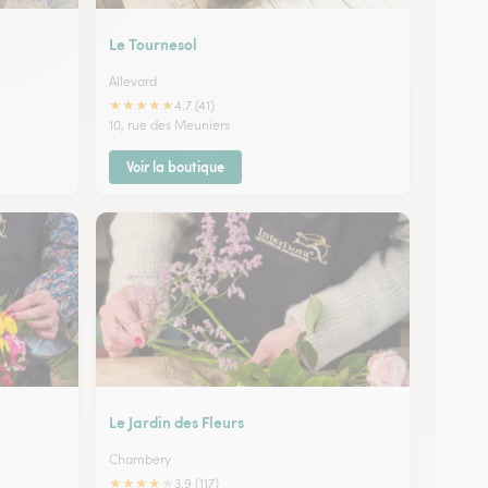
Le Tournesol
Allevard
★
★
★
★
★
4.7 (41)
10, rue des Meuniers
Voir la boutique
Le Jardin des Fleurs
Chambery
★
★
★
★
★
3.9 (117)