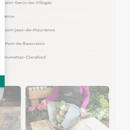
 à Saint-Genix-les-Villages
 à Yenne
 à Saint-Jean-de-Maurienne
 au Pont-de-Beauvoisin
 à Drumettaz-Clarafond