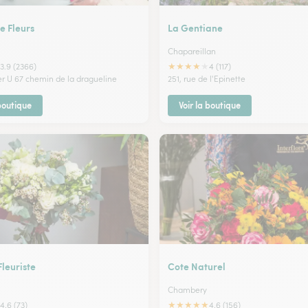
e Fleurs
La Gentiane
Chapareillan
★
★
★
★
★
3.9 (2366)
4 (117)
er U 67 chemin de la dragueline
251, rue de l'Epinette
 boutique
Voir la boutique
Fleuriste
Cote Naturel
Chambery
★
★
★
★
★
4.6 (73)
4.6 (156)