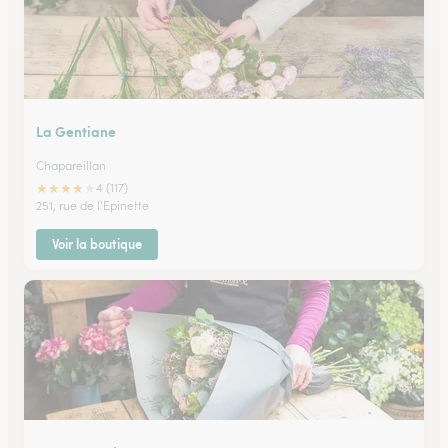
La Gentiane
Chapareillan
★
★
★
★
★
4 (117)
251, rue de l'Epinette
Voir la boutique