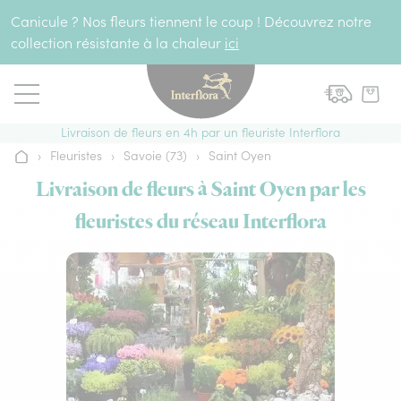
Aller au contenu
Canicule ? Nos fleurs tiennent le coup ! Découvrez notre
collection résistante à la chaleur
ici
Livraison de fleurs en 4h par un fleuriste Interflora
›
Fleuristes
›
Savoie (73)
›
Saint Oyen
Accueil
Livraison de fleurs à Saint Oyen par les
fleuristes du réseau Interflora