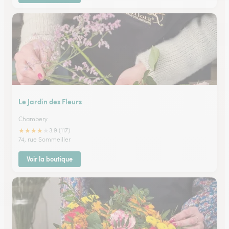
Le Jardin des Fleurs
Chambery
★
★
★
★
★
3.9 (117)
74, rue Sommeiller
Voir la boutique