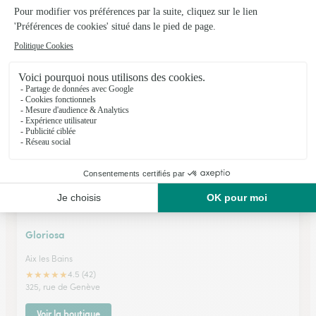
Les Fleurs et Louise
Aix les Bains
★
★
★
★
★
4.8 (72)
23, avenue Charles de Gaulle
Voir la boutique
Gloriosa
Aix les Bains
★
★
★
★
★
4.5 (42)
325, rue de Genève
Voir la boutique