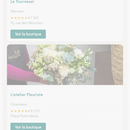
Le Tournesol
Allevard
★
★
★
★
★
4.7 (41)
10, rue des Meuniers
Voir la boutique
L’atelier Fleuriste
Chambery
★
★
★
★
★
4.6 (73)
Place Porte Reine
Voir la boutique