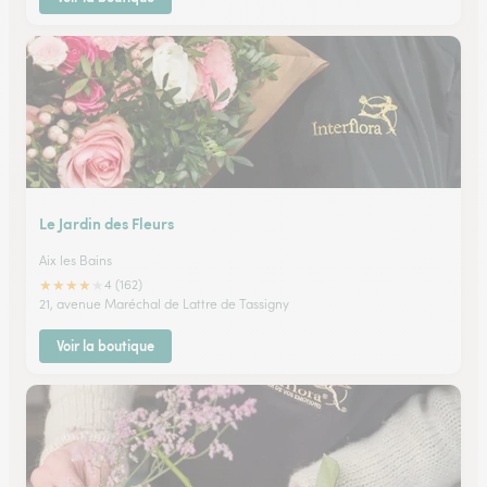
Le Jardin des Fleurs
Aix les Bains
★
★
★
★
★
4 (162)
21, avenue Maréchal de Lattre de Tassigny
Voir la boutique