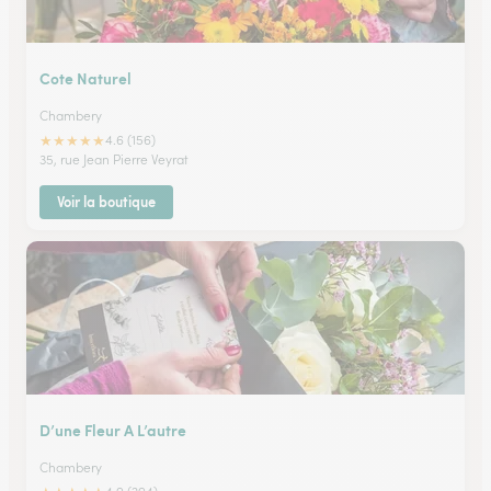
Cote Naturel
Chambery
★
★
★
★
★
4.6 (156)
35, rue Jean Pierre Veyrat
Voir la boutique
D’une Fleur A L’autre
Chambery