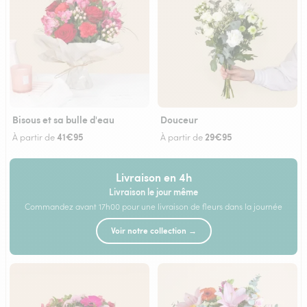
Bisous et sa bulle d'eau
Douceur
41€95
29€95
À partir de
À partir de
Livraison en 4h
Livraison le jour même
Commandez avant 17h00 pour une livraison de fleurs dans la journée
Voir notre collection →