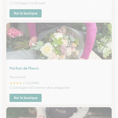
C.Cial Super U Le Boisset
Voir la boutique
Parfum de Fleurs
Pontcharra
★
★
★
★
★
3.9 (2366)
C.Cial Super U 67 chemin de la dragueline
Voir la boutique