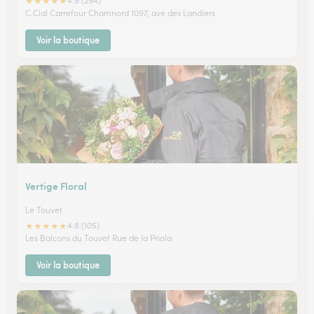
★
★
★
★
★
4.9 (294)
C.Cial Carrefour Chamnord 1097, ave des Landiers
Voir la boutique
Vertige Floral
Le Touvet
★
★
★
★
★
4.8 (105)
Les Balcons du Touvet Rue de la Priola
Voir la boutique