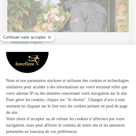
Monceau Fleurs
Drumettaz Clarafond
★
★
★
★
★
4.4 (192)
168, avenue du Golf
Voir la boutique