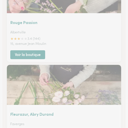
Rouge Passion
Albertville
★
★
★
★
★
3.4 (144)
15, avenue Jean Moulin
Voir la boutique
Fleurazur, Abry Durand
Faverges