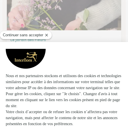
Le Jardin des Fleurs
Chambery
★
★
★
★
★
3.9 (117)
74, rue Sommeiller
Voir la boutique