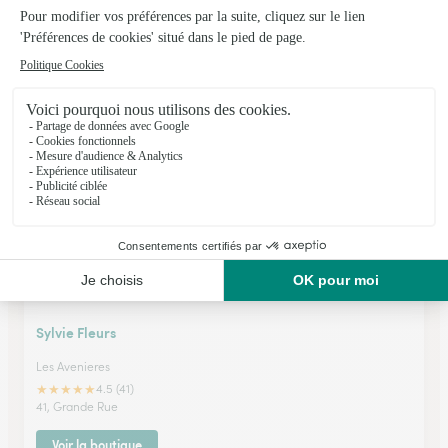
Folie Flore
Voiron
★
★
★
★
★
4.4 (109)
23, avenue Raymond Tezier
Voir la boutique
Sylvie Fleurs
Les Avenieres
★
★
★
★
★
4.5 (41)
41, Grande Rue
Voir la boutique