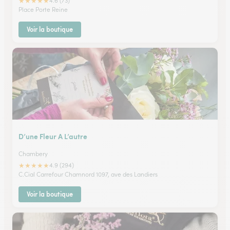
★
★
★
★
★
4.6 (73)
Place Porte Reine
Voir la boutique
D’une Fleur A L’autre
Chambery
★
★
★
★
★
4.9 (294)
C.Cial Carrefour Chamnord 1097, ave des Landiers
Voir la boutique