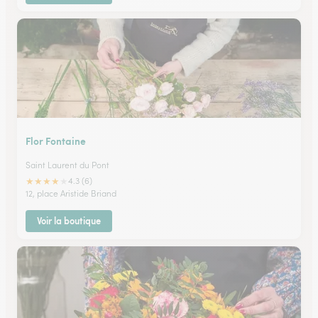
Flor Fontaine
Saint Laurent du Pont
★
★
★
★
★
4.3 (6)
12, place Aristide Briand
Voir la boutique