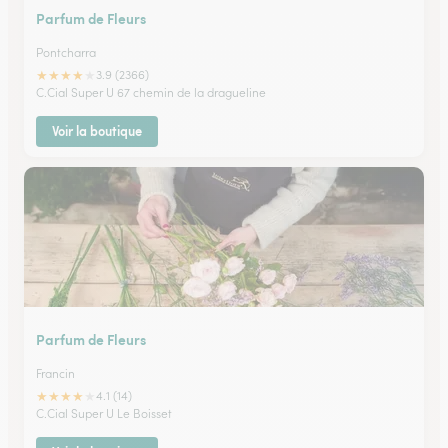
Parfum de Fleurs
Pontcharra
★
★
★
★
★
3.9 (2366)
C.Cial Super U 67 chemin de la dragueline
Voir la boutique
Parfum de Fleurs
Francin
★
★
★
★
★
4.1 (14)
C.Cial Super U Le Boisset