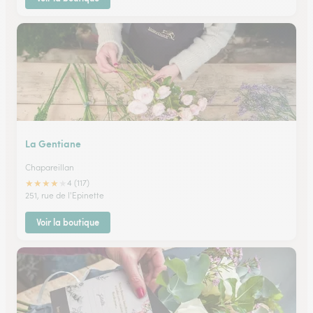
La Gentiane
Chapareillan
★
★
★
★
★
4 (117)
251, rue de l'Epinette
Voir la boutique