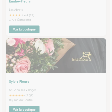
Emilie-Fleurs
Les Abrets
★
★
★
★
★
4.4 (29)
7, rue Gambetta
Voir la boutique
Sylvie Fleurs
St Genix les Villages
★
★
★
★
★
4.7 (17)
113, rue du Centre
Voir la boutique