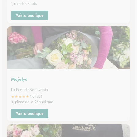
1, rue des Etrets
Voir la boutique
Majalys
Le Pont de Beauvoisin
★
★
★
★
★
4.8 (36)
4, place de la République
Voir la boutique