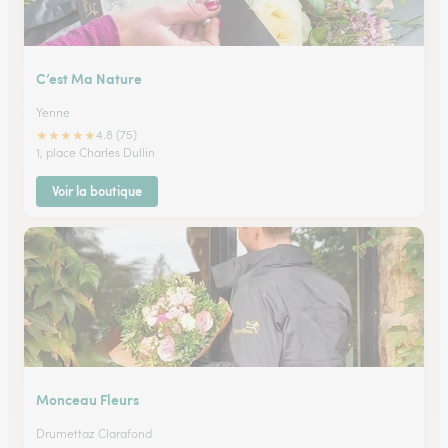
C’est Ma Nature
Yenne
★
★
★
★
★
4.8 (75)
1, place Charles Dullin
Voir la boutique
Monceau Fleurs
Drumettaz Clarafond