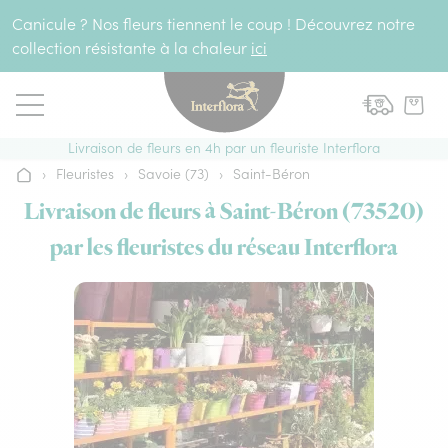
Aller au contenu
Canicule ? Nos fleurs tiennent le coup ! Découvrez notre
collection résistante à la chaleur
ici
Livraison de fleurs en 4h par un fleuriste Interflora
›
Fleuristes
›
Savoie (73)
›
Saint-Béron
Accueil
Livraison de fleurs à Saint-Béron (73520)
par les fleuristes du réseau Interflora