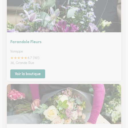
Farandole Fleurs
Voreppe
★
★
★
★
★
4.7 (161)
36, Grande Rue
Voir la boutique