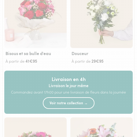
Bisous et sa bulle d'eau
Douceur
41€95
29€95
À partir de
À partir de
Livraison en 4h
Livraison le jour même
Commandez avant 17h00 pour une livraison de fleurs dans la journée
Voir notre collection →