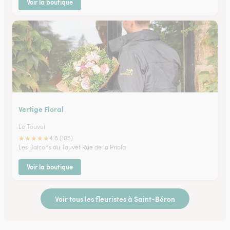
Voir la boutique
Vertige Floral
Le Touvet
★
★
★
★
★
4.8 (105)
Les Balcons du Touvet Rue de la Priola
Voir la boutique
Voir tous les fleuristes à Saint-Béron