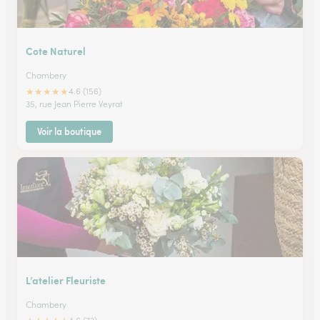
Cote Naturel
Chambery
★
★
★
★
★
4.6 (156)
35, rue Jean Pierre Veyrat
Voir la boutique
L’atelier Fleuriste
Chambery