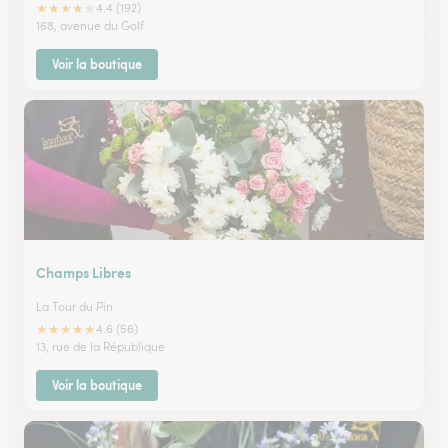
★
★
★
★
★
4.4 (192)
168, avenue du Golf
Voir la boutique
Champs Libres
La Tour du Pin
★
★
★
★
★
4.6 (56)
13, rue de la République
Voir la boutique