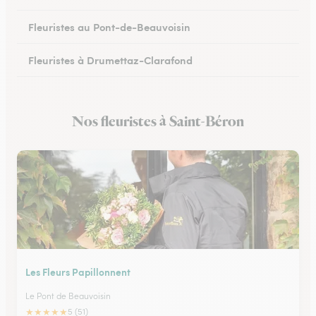
Fleuristes au Pont-de-Beauvoisin
Fleuristes à Drumettaz-Clarafond
Nos fleuristes à Saint-Béron
Les Fleurs Papillonnent
Le Pont de Beauvoisin
★
★
★
★
★
5 (51)