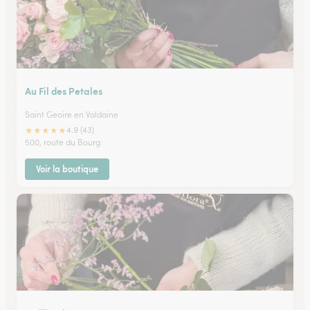
Au Fil des Petales
Saint Geoire en Valdaine
★
★
★
★
★
4.9 (43)
500, route du Bourg
Voir la boutique