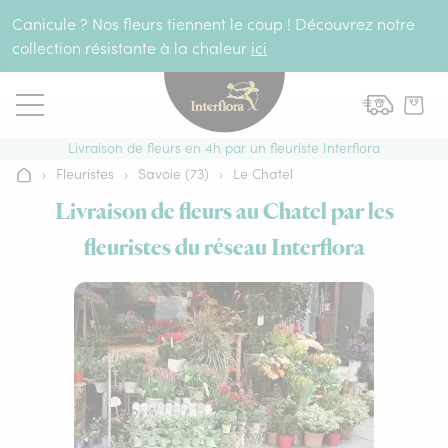
Aller au contenu
Canicule ? Nos fleurs tiennent le coup ! Découvrez notre
collection résistante à la chaleur
ici
Livraison de fleurs en 4h par un fleuriste Interflora
›
Fleuristes
›
Savoie (73)
›
Le Chatel
Accueil
Livraison de fleurs au Chatel par les
fleuristes du réseau Interflora