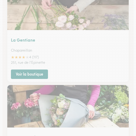
La Gentiane
Chapareillan
★
★
★
★
★
4 (117)
251, rue de l'Epinette
Voir la boutique