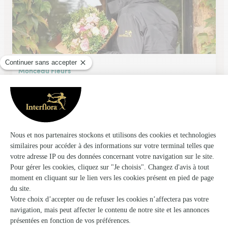
Monceau Fleurs
Drumettaz Clarafond
★
★
★
★
★
4.4 (192)
168, avenue du Golf
Voir la boutique