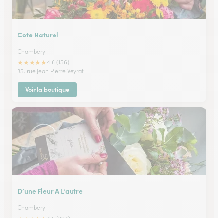
Cote Naturel
Chambery
★
★
★
★
★
4.6 (156)
35, rue Jean Pierre Veyrat
Voir la boutique
D’une Fleur A L’autre
Chambery