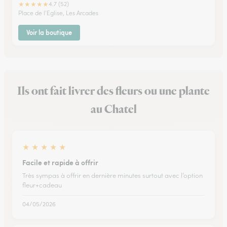
★
★
★
★
★
4.7 (52)
Place de l'Eglise, Les Arcades
Voir la boutique
Ils ont fait livrer des fleurs ou une plante
au Chatel
★
★
★
★
★
Facile et rapide à offrir
Très sympas à offrir en dernière minutes surtout avec l’option
fleur+cadeau
04/05/2026