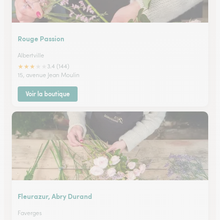
Rouge Passion
Albertville
★
★
★
★
★
3.4 (144)
15, avenue Jean Moulin
Voir la boutique
Fleurazur, Abry Durand
Faverges