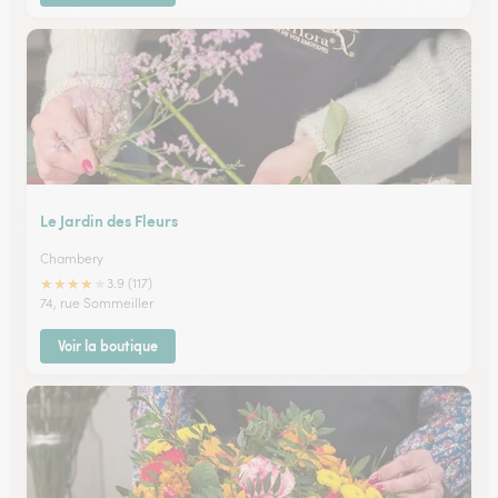
Le Jardin des Fleurs
Chambery
★
★
★
★
★
3.9 (117)
74, rue Sommeiller
Voir la boutique