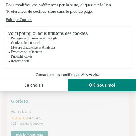
Les Fleurs et Louise
Aix les Bains
★
★
★
★
★
4.8 (72)
23, avenue Charles de Gaulle
Voir la boutique
Gloriosa
Aix les Bains
★
★
★
★
★
4.5 (42)
325, rue de Genève
Voir la boutique