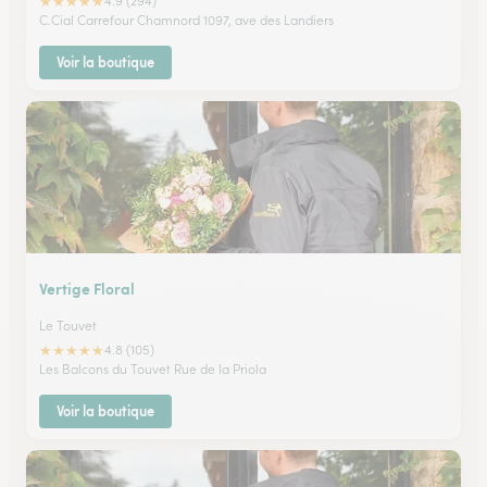
★
★
★
★
★
4.9 (294)
C.Cial Carrefour Chamnord 1097, ave des Landiers
Voir la boutique
Vertige Floral
Le Touvet
★
★
★
★
★
4.8 (105)
Les Balcons du Touvet Rue de la Priola
Voir la boutique