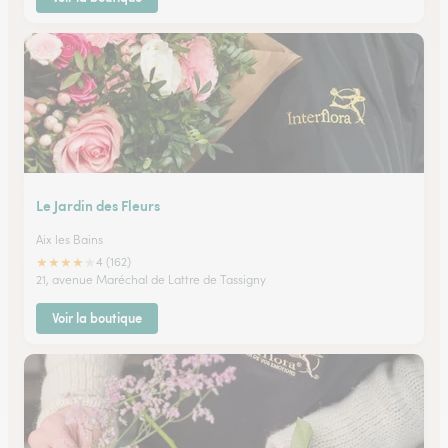
Le Jardin des Fleurs
Aix les Bains
★
★
★
★
★
4 (162)
21, avenue Maréchal de Lattre de Tassigny
Voir la boutique