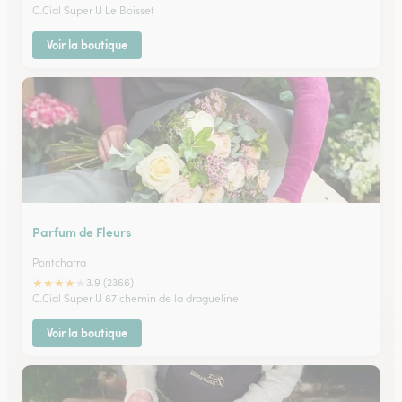
C.Cial Super U Le Boisset
Voir la boutique
Parfum de Fleurs
Pontcharra
★
★
★
★
★
3.9 (2366)
C.Cial Super U 67 chemin de la dragueline
Voir la boutique