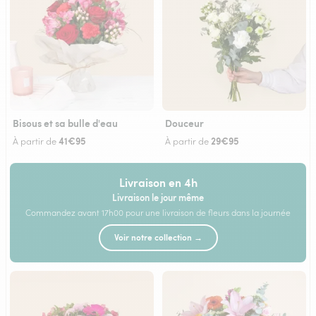
Bisous et sa bulle d'eau
Douceur
41€95
29€95
À partir de
À partir de
Livraison en 4h
Livraison le jour même
Commandez avant 17h00 pour une livraison de fleurs dans la journée
Voir notre collection →