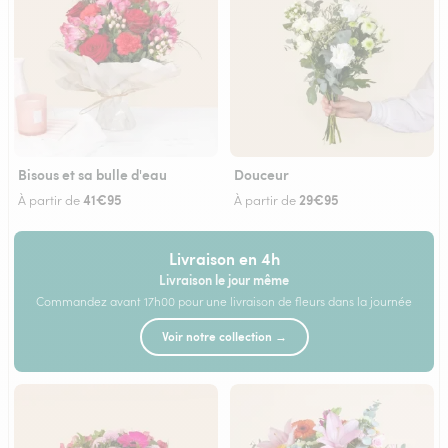
Bisous et sa bulle d'eau
Douceur
41€95
29€95
À partir de
À partir de
Livraison en 4h
Livraison le jour même
Commandez avant 17h00 pour une livraison de fleurs dans la journée
Voir notre collection →