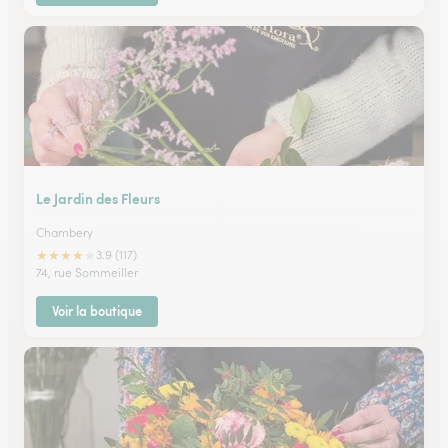
Le Jardin des Fleurs
Chambery
★
★
★
★
★
3.9 (117)
74, rue Sommeiller
Voir la boutique