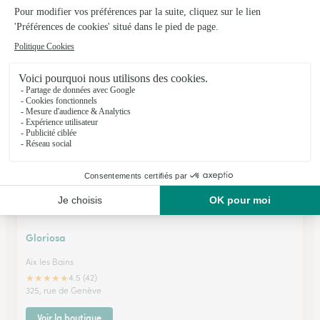
Les Fleurs et Louise
Aix les Bains
★
★
★
★
★
4.8 (72)
23, avenue Charles de Gaulle
Voir la boutique
Gloriosa
Aix les Bains
★
★
★
★
★
4.5 (42)
325, rue de Genève
Voir la boutique