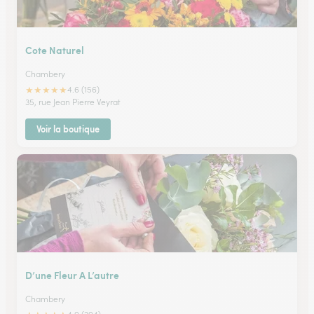
Cote Naturel
Chambery
★
★
★
★
★
4.6 (156)
35, rue Jean Pierre Veyrat
Voir la boutique
D’une Fleur A L’autre
Chambery