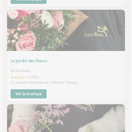
Le Jardin des Fleurs
Aix les Bains
★
★
★
★
★
4 (162)
21, avenue Maréchal de Lattre de Tassigny
Voir la boutique