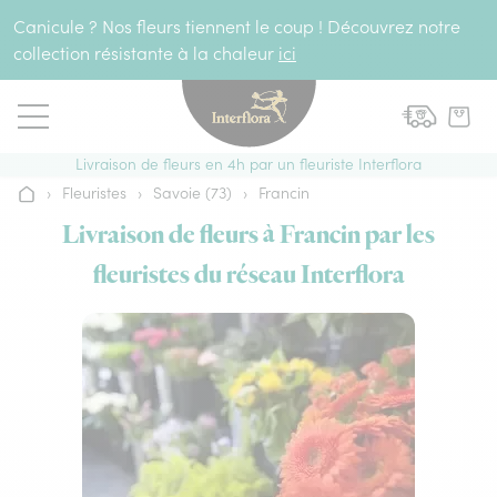
Aller au contenu
Canicule ? Nos fleurs tiennent le coup ! Découvrez notre
collection résistante à la chaleur
ici
Livraison de fleurs en 4h par un fleuriste Interflora
›
Fleuristes
›
Savoie (73)
›
Francin
Accueil
Livraison de fleurs à Francin par les
fleuristes du réseau Interflora