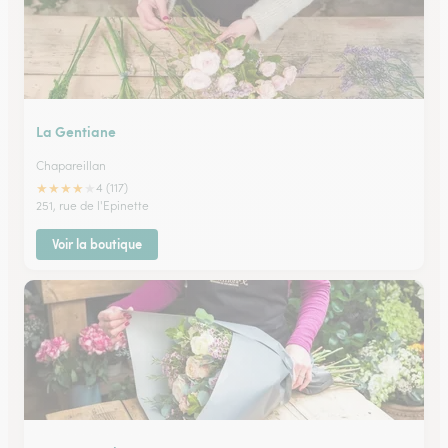
La Gentiane
Chapareillan
★
★
★
★
★
4 (117)
251, rue de l'Epinette
Voir la boutique