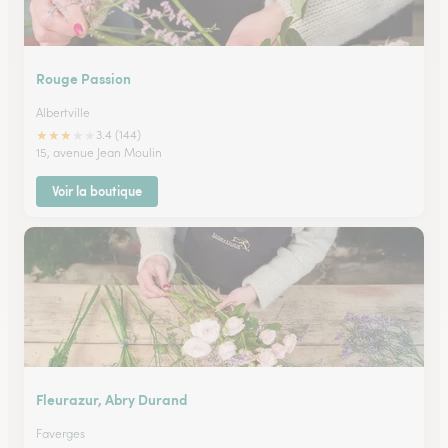
Rouge Passion
Albertville
★
★
★
★
★
3.4 (144)
15, avenue Jean Moulin
Voir la boutique
Fleurazur, Abry Durand
Faverges