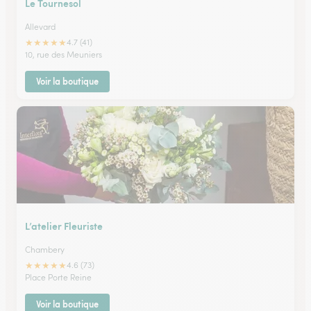
Le Tournesol
Allevard
★
★
★
★
★
4.7 (41)
10, rue des Meuniers
Voir la boutique
L’atelier Fleuriste
Chambery
★
★
★
★
★
4.6 (73)
Place Porte Reine
Voir la boutique