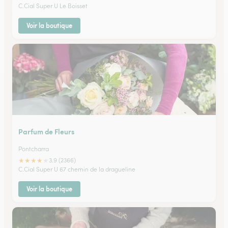
C.Cial Super U Le Boisset
Voir la boutique
Parfum de Fleurs
Pontcharra
★
★
★
★
★
3.9 (2366)
C.Cial Super U 67 chemin de la dragueline
Voir la boutique