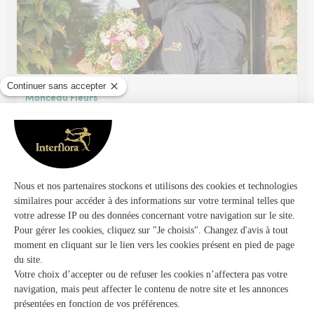
Monceau Fleurs
Drumettaz Clarafond
★
★
★
★
★
4.4 (192)
168, avenue du Golf
Voir la boutique