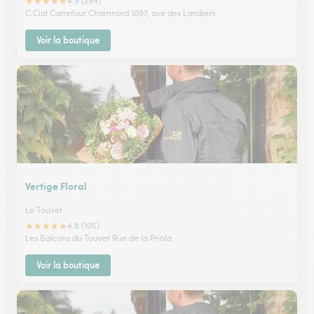
★
★
★
★
★
4.9 (294)
C.Cial Carrefour Chamnord 1097, ave des Landiers
Voir la boutique
Vertige Floral
Le Touvet
★
★
★
★
★
4.8 (105)
Les Balcons du Touvet Rue de la Priola
Voir la boutique