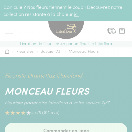
Aller au contenu
Canicule ? Nos fleurs tiennent le coup ! Découvrez notre
collection résistante à la chaleur
ici
Livraison de fleurs en 4h par un fleuriste Interflora
›
Fleuristes
›
Savoie (73)
›
Monceau Fleurs
Accueil
Fleuriste Drumettaz Clarafond
MONCEAU FLEURS
Fleuriste partenaire Interflora à votre service 7j/7
★
★
★
★
★
4.4/5 (192 avis)
Commander en ligne