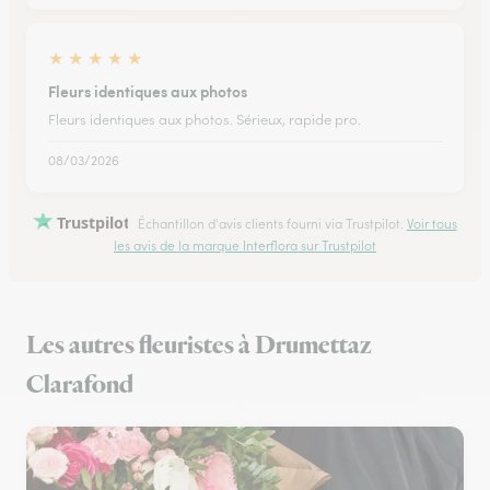
★
★
★
★
★
Fleurs identiques aux photos
Fleurs identiques aux photos. Sérieux, rapide pro.
08/03/2026
Trustpilot
Échantillon d'avis clients fourni via Trustpilot.
Voir tous
les avis de la marque Interflora sur Trustpilot
Les autres fleuristes à Drumettaz
Clarafond