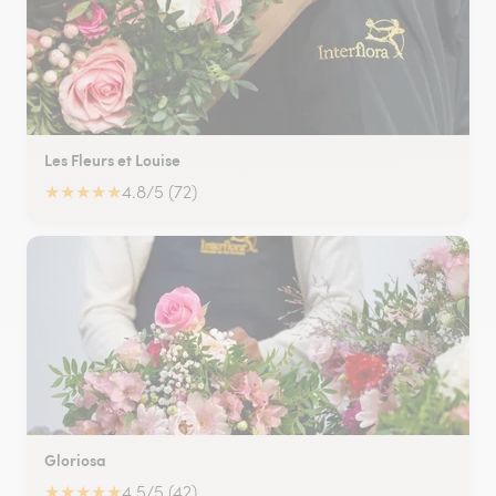
Les Fleurs et Louise
★
★
★
★
★
4.8/5 (72)
Gloriosa
★
★
★
★
★
4.5/5 (42)