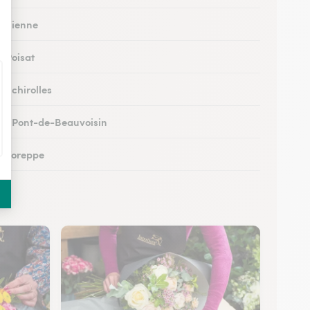
 à Vienne
à Poisat
à Échirolles
 au Pont-de-Beauvoisin
 à Voreppe
 à Chapareillan
 à Beaurepaire