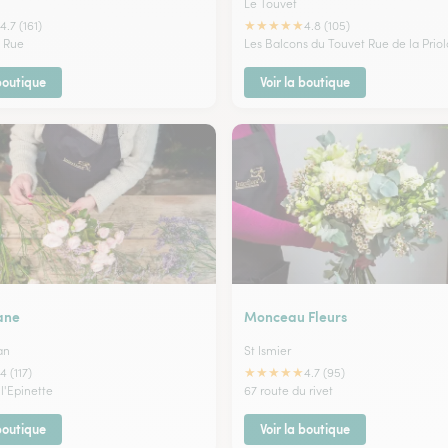
Le Touvet
★
★
★
★
★
4.7 (161)
4.8 (105)
 Rue
Les Balcons du Touvet Rue de la Priol
 boutique
Voir la boutique
ane
Monceau Fleurs
an
St Ismier
★
★
★
★
★
4 (117)
4.7 (95)
 l'Epinette
67 route du rivet
 boutique
Voir la boutique