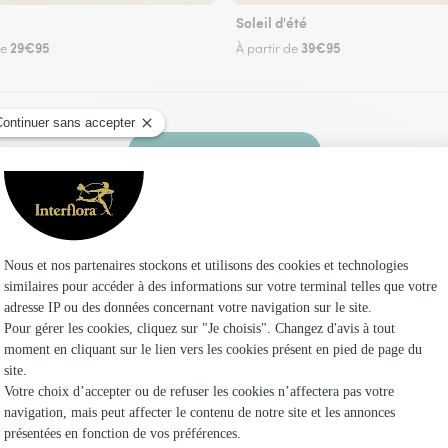
Soleil d'été
29€95
39€95
de
À partir de
Faire livrer des fleurs
leuriste Interflora à Entre-deux-Guiers et dans
Les f
Fleuristes
Fleuristes
Fleuristes