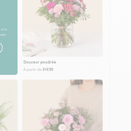
 une
rnée
Douceur poudrée
31€95
À partir de