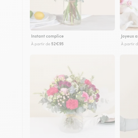
Instant complice
Joyeux a
52€95
À partir de
À partir 