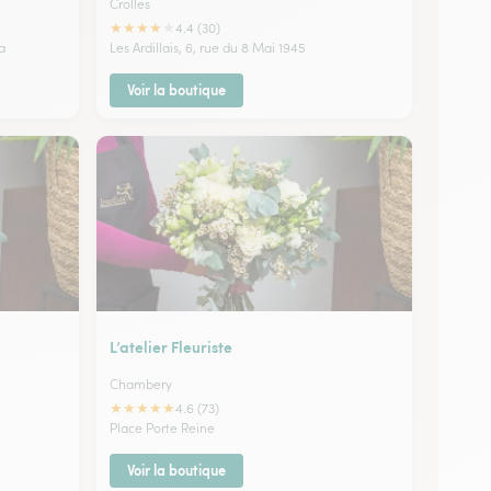
Crolles
★
★
★
★
★
4.4 (30)
a
Les Ardillais, 6, rue du 8 Mai 1945
Voir la boutique
L’atelier Fleuriste
Chambery
★
★
★
★
★
4.6 (73)
Place Porte Reine
Voir la boutique