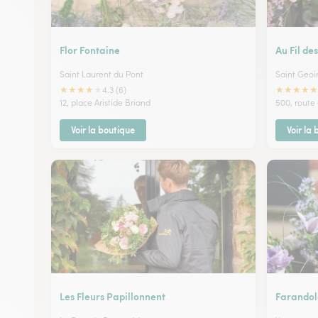
Flor Fontaine
Au Fil de
Saint Laurent du Pont
Saint Geoi
★
★
★
★
★
★
★
★
★
★
4.3 (6)
12, place Aristide Briand
500, route
Voir la boutique
Voir la
Les Fleurs Papillonnent
Farandol