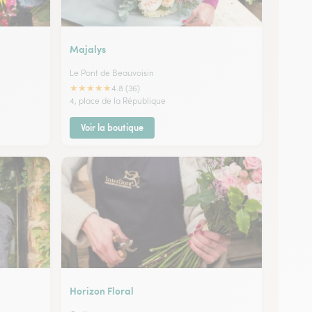
Majalys
Le Pont de Beauvoisin
★
★
★
★
★
4.8 (36)
4, place de la République
Voir la boutique
Horizon Floral