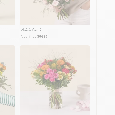
Plaisir fleuri
36€95
À partir de