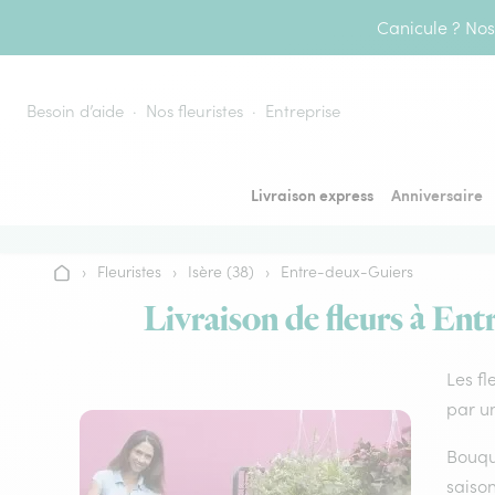
Aller au contenu
Canicule ? Nos 
Besoin d’aide
Nos fleuristes
Entreprise
Livraison express
Anniversaire
›
Fleuristes
›
Isère (38)
›
Entre-deux-Guiers
Accueil
Livraison de fleurs à Ent
Les fl
par un
Bouque
saison