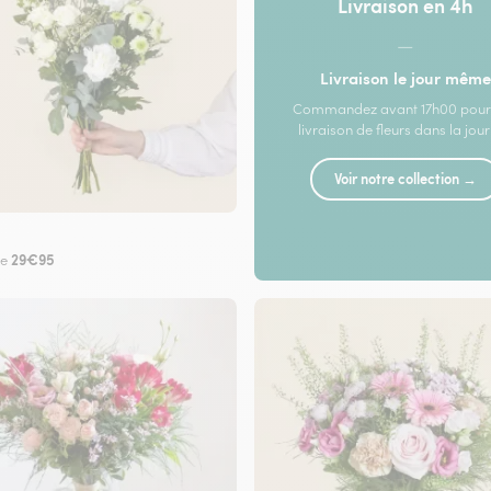
Livraison en 4h
—
Livraison le jour même
Commandez avant 17h00 pour
livraison de fleurs dans la jou
Voir notre collection →
29€95
de