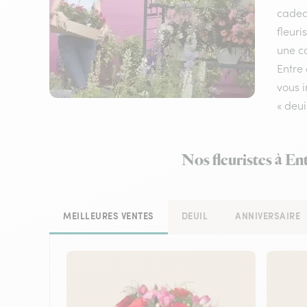
cadeau
fleuri
une co
Entre 
vous i
« deui
Nos fleuristes à En
MEILLEURES VENTES
DEUIL
ANNIVERSAIRE