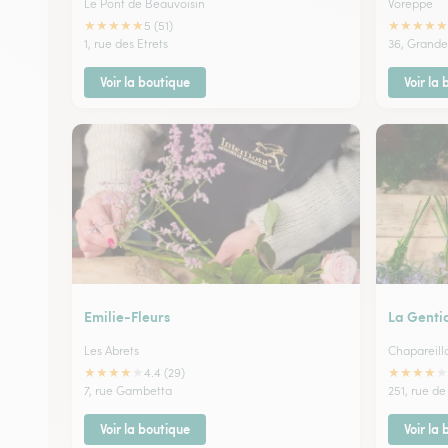
Le Pont de Beauvoisin
Voreppe
★
★
★
★
★
★
★
★
★
★
5 (51)
1, rue des Etrets
36, Grande
Voir la boutique
Voir la
Emilie-Fleurs
La Genti
Les Abrets
Chapareill
★
★
★
★
★
★
★
★
★
★
4.4 (29)
7, rue Gambetta
251, rue de
Voir la boutique
Voir la