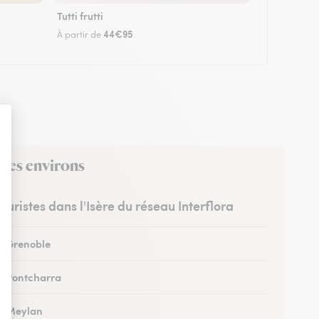
Tutti frutti
44€95
À partir de
 ses environs
leuristes dans l'Isère du réseau Interflora
 à Grenoble
 à Pontcharra
 à Meylan