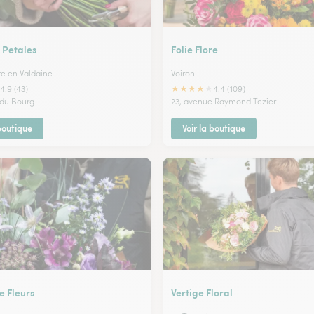
s Petales
Folie Flore
re en Valdaine
Voiron
★
★
★
★
★
4.9 (43)
4.4 (109)
 du Bourg
23, avenue Raymond Tezier
 boutique
Voir la boutique
e Fleurs
Vertige Floral