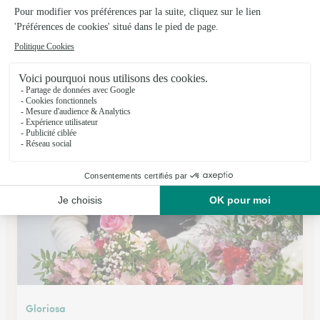
Les Fleurs et Louise
Aix les Bains
★
★
★
★
★
4.8 (72)
23, avenue Charles de Gaulle
Voir la boutique
Gloriosa