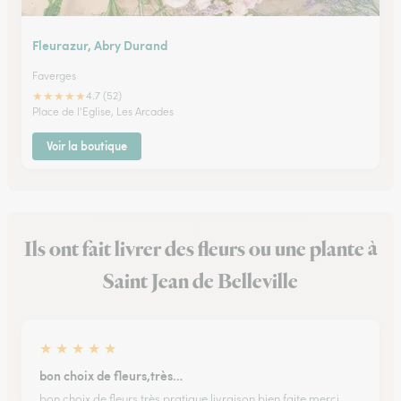
Fleurazur, Abry Durand
Faverges
★
★
★
★
★
4.7 (52)
Place de l'Eglise, Les Arcades
Voir la boutique
Ils ont fait livrer des fleurs ou une plante à
Saint Jean de Belleville
★
★
★
★
★
bon choix de fleurs,très…
bon choix de fleurs,très pratique,livraison bien faite,merci