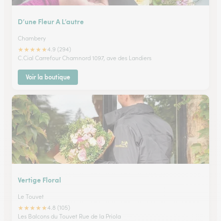
D’une Fleur A L’autre
Chambery
★
★
★
★
★
4.9 (294)
C.Cial Carrefour Chamnord 1097, ave des Landiers
Voir la boutique
Vertige Floral
Le Touvet
★
★
★
★
★
4.8 (105)
Les Balcons du Touvet Rue de la Priola