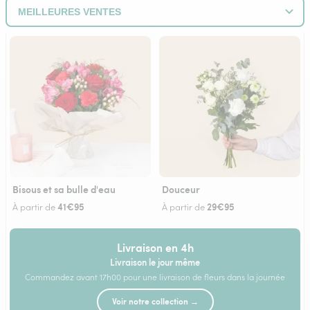
Bisous et sa bulle d'eau
Douceur
41€95
29€95
À partir de
À partir de
Livraison en 4h
Livraison le jour même
Commandez avant 17h00 pour une livraison de fleurs dans la journée
Voir notre collection →