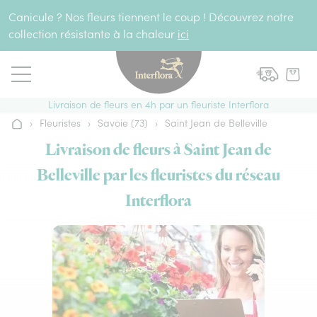
Aller au contenu
Canicule ? Nos fleurs tiennent le coup ! Découvrez notre
collection résistante à la chaleur
ici
Livraison de fleurs en 4h par un fleuriste Interflora
›
Fleuristes
›
Savoie (73)
›
Saint Jean de Belleville
Accueil
Livraison de fleurs à Saint Jean de
Belleville par les fleuristes du réseau
Interflora