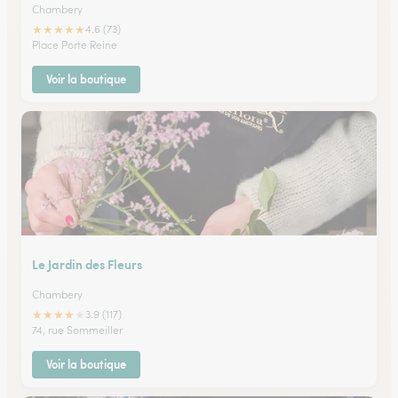
Chambery
★
★
★
★
★
4.6 (73)
Place Porte Reine
Voir la boutique
Le Jardin des Fleurs
Chambery
★
★
★
★
★
3.9 (117)
74, rue Sommeiller
Voir la boutique