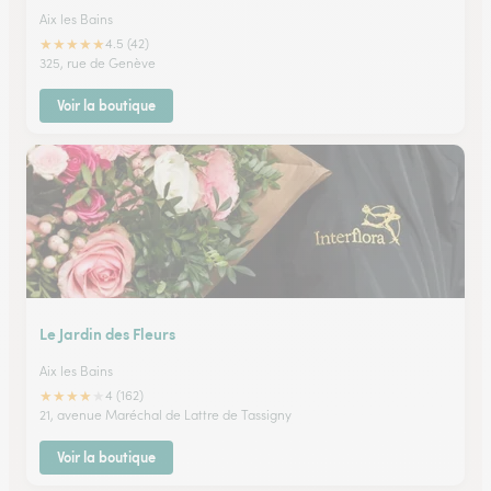
Aix les Bains
★
★
★
★
★
4.5 (42)
325, rue de Genève
Voir la boutique
Le Jardin des Fleurs
Aix les Bains
★
★
★
★
★
4 (162)
21, avenue Maréchal de Lattre de Tassigny
Voir la boutique