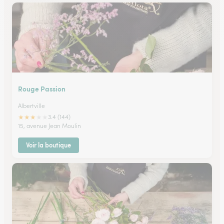
Rouge Passion
Albertville
★
★
★
★
★
3.4 (144)
15, avenue Jean Moulin
Voir la boutique