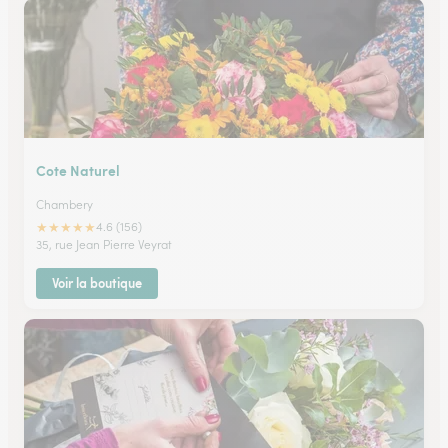
Cote Naturel
Chambery
★
★
★
★
★
4.6 (156)
35, rue Jean Pierre Veyrat
Voir la boutique