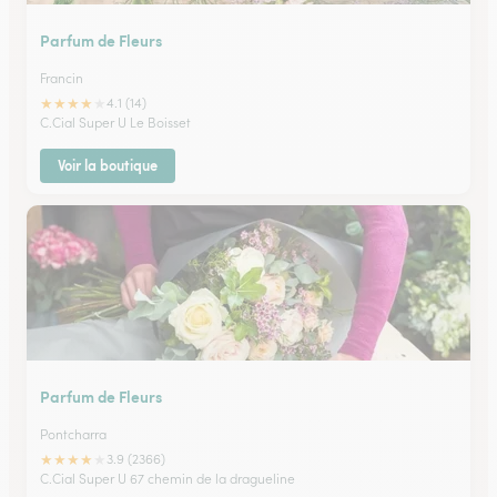
Parfum de Fleurs
Francin
★
★
★
★
★
4.1 (14)
C.Cial Super U Le Boisset
Voir la boutique
Parfum de Fleurs
Pontcharra
★
★
★
★
★
3.9 (2366)
C.Cial Super U 67 chemin de la dragueline