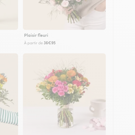
Plaisir fleuri
36€95
À partir de