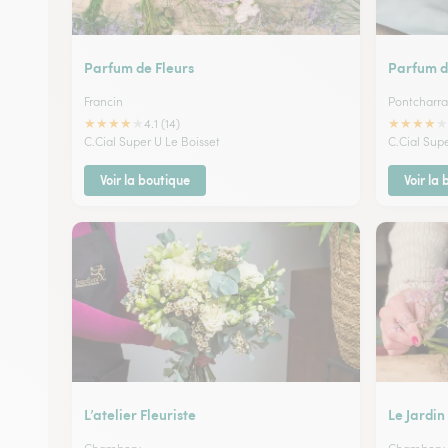
Parfum de Fleurs
Parfum d
Francin
Pontcharra
★
★
★
★
★
★
★
★
★
★
4.1 (14)
C.Cial Super U Le Boisset
C.Cial Sup
Voir la boutique
Voir la
L’atelier Fleuriste
Le Jardin