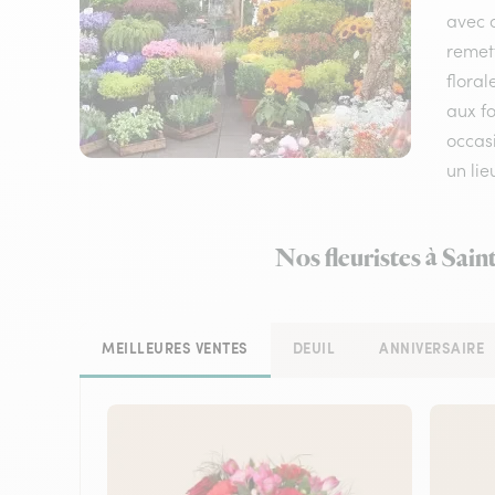
avec d
remet
floral
aux fo
occasi
un li
Nos fleuristes à Sai
MEILLEURES VENTES
DEUIL
ANNIVERSAIRE