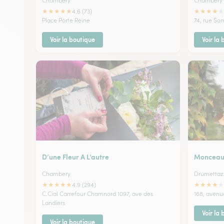
Chambery
Chambery
★
★
★
★
★
★
★
★
★
★
4.6 (73)
Place Porte Reine
74, rue So
Voir la boutique
Voir la
D’une Fleur A L’autre
Monceau 
Chambery
Drumettaz
★
★
★
★
★
★
★
★
★
★
4.9 (294)
C.Cial Carrefour Chamnord 1097, ave des
168, avenu
Landiers
Voir la
Voir la boutique