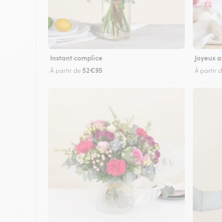
Instant complice
Joyeux a
52€95
À partir de
À partir 