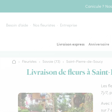
Aller au contenu
Canicule ? Nos 
Besoin d’aide
Nos fleuristes
Entreprise
Livraison express
Anniversaire
›
Fleuristes
›
Savoie (73)
›
Saint-Pierre-de-Soucy
Accueil
Livraison de fleurs à Saint
Les fl
7j/7, 
Avec I
sur 7