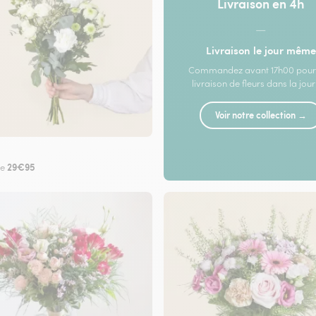
Livraison en 4h
—
Livraison le jour même
Commandez avant 17h00 pour
livraison de fleurs dans la jou
Voir notre collection →
29€95
de