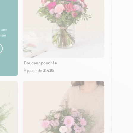
 une
rnée
Douceur poudrée
31€95
À partir de