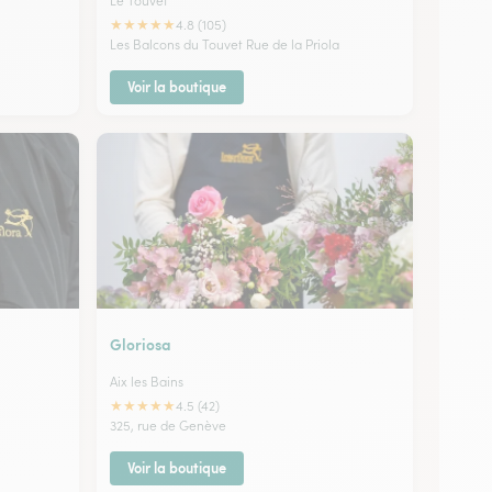
Le Touvet
★
★
★
★
★
4.8 (105)
Les Balcons du Touvet Rue de la Priola
Voir la boutique
Gloriosa
Aix les Bains
★
★
★
★
★
4.5 (42)
325, rue de Genève
Voir la boutique