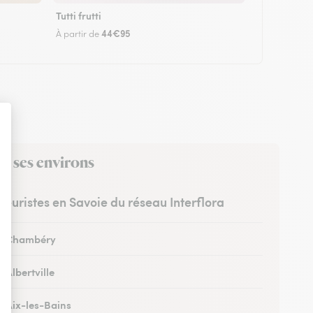
Tutti frutti
44€95
À partir de
ns ses environs
fleuristes en Savoie du réseau Interflora
 à Chambéry
à Albertville
à Aix-les-Bains