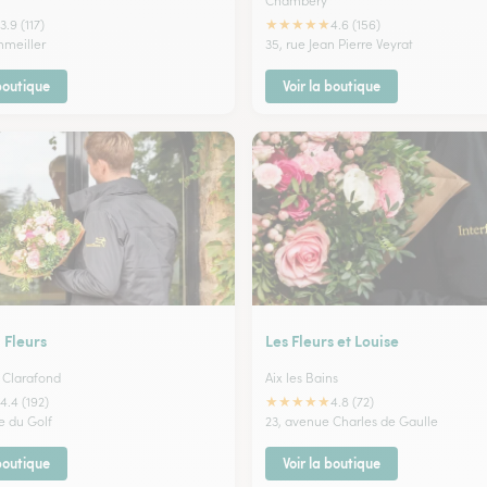
Chambery
★
★
★
★
★
3.9 (117)
4.6 (156)
mmeiller
35, rue Jean Pierre Veyrat
 boutique
Voir la boutique
Fleurs
Les Fleurs et Louise
 Clarafond
Aix les Bains
★
★
★
★
★
4.4 (192)
4.8 (72)
e du Golf
23, avenue Charles de Gaulle
 boutique
Voir la boutique