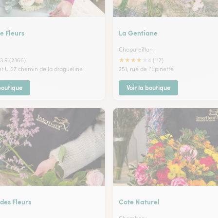
e Fleurs
La Gentiane
Chapareillan
★
★
★
★
★
3.9 (2366)
4 (117)
er U 67 chemin de la dragueline
251, rue de l'Epinette
 boutique
Voir la boutique
 des Fleurs
Cote Naturel