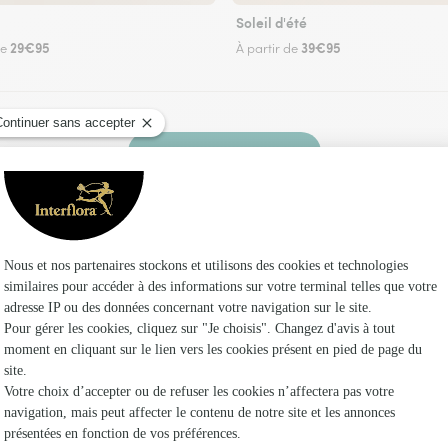
Soleil d'été
29€95
39€95
de
À partir de
Faire livrer des fleurs
uriste Interflora à Saint-Pierre-de-Soucy et da
Les 
Fleuristes
Fleuristes 
Fleuristes 