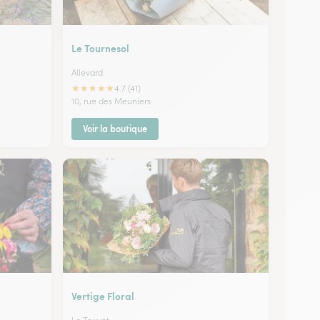
Le Tournesol
Allevard
★
★
★
★
★
4.7 (41)
10, rue des Meuniers
Voir la boutique
Vertige Floral