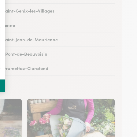
 à Saint-Genix-les-Villages
 à Yenne
 à Saint-Jean-de-Maurienne
 au Pont-de-Beauvoisin
 à Drumettaz-Clarafond