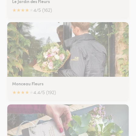
Le Jardin des Fleurs
★
★
★
★
★
4/5 (162)
Monceau Fleurs
★
★
★
★
★
4.4/5 (192)