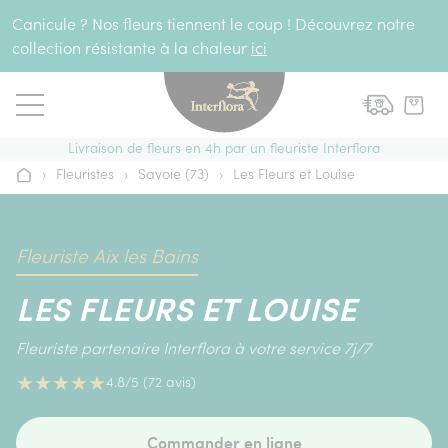
Aller au contenu
Canicule ? Nos fleurs tiennent le coup ! Découvrez notre
collection résistante à la chaleur
ici
Livraison de fleurs en 4h par un fleuriste Interflora
›
Fleuristes
›
Savoie (73)
›
Les Fleurs et Louise
Accueil
Fleuriste Aix les Bains
LES FLEURS ET LOUISE
Fleuriste partenaire Interflora à votre service 7j/7
★
★
★
★
★
4.8/5 (72 avis)
Commander en ligne