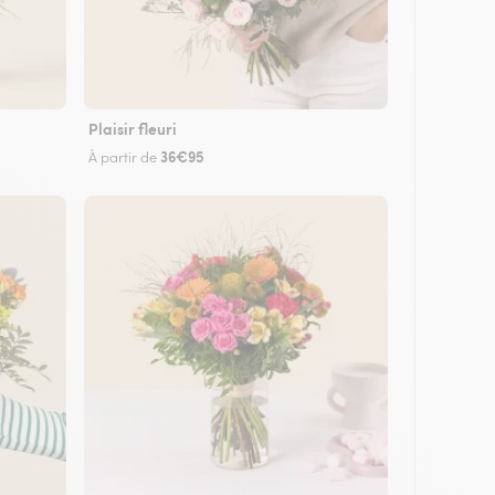
Plaisir fleuri
36€95
À partir de