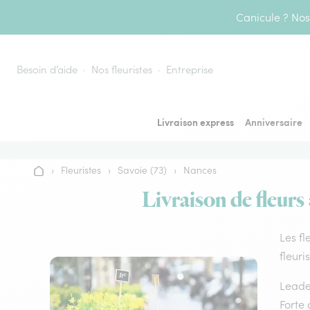
Aller au contenu
Canicule ? Nos 
Besoin d’aide
Nos fleuristes
Entreprise
Livraison express
Anniversaire
›
Fleuristes
›
Savoie (73)
›
Nances
Accueil
Livraison de fleurs
Les fl
fleuri
Leader
Forte 