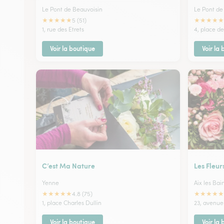
Le Pont de Beauvoisin
Le Pont de
★
★
★
★
★
★
★
★
★
★
5 (51)
1, rue des Etrets
4, place d
Voir la boutique
Voir la
C’est Ma Nature
Les Fleur
Yenne
Aix les Bai
★
★
★
★
★
★
★
★
★
★
4.8 (75)
1, place Charles Dullin
23, avenue
Voir la boutique
Voir la