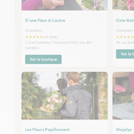
D’une Fleur A L’autre
Cote Nat
Chambery
Chambery
★
★
★
★
★
★
★
★
★
★
4.9 (294)
C.Cial Carrefour Chamnord 1097, ave des
35, rue Jea
Landiers
Voir la
Voir la boutique
Les Fleurs Papillonnent
Majalys