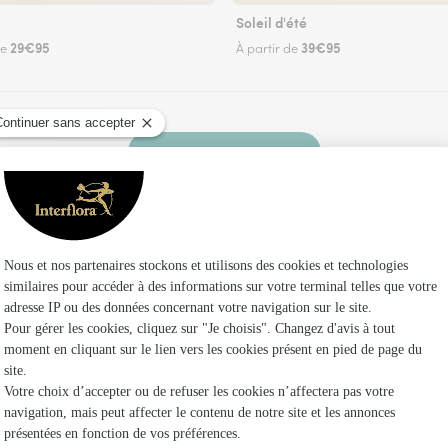
Soleil d'été
29€95
39€95
de
À partir de
Faire livrer des fleurs
z un fleuriste Interflora à Nances et dans ses e
Les 
Fleuristes
Fleuristes 
Fleuristes 