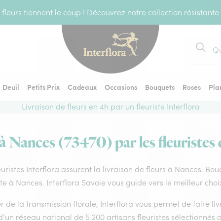
fleurs tiennent le coup ! Découvrez notre collection résistante
Recher
Deuil
Petits Prix
Cadeaux
Occasions
Bouquets
Roses
Pla
Livraison de fleurs en 4h par un fleuriste Interflora
 à Nances (73470) par les fleuristes 
euristes Interflora assurent la livraison de fleurs à Nances. Bou
ste à Nances. Interflora Savoie vous guide vers le meilleur cho
 de la transmission florale, Interflora vous permet de faire li
d’un réseau national de 5 200 artisans fleuristes sélectionnés a