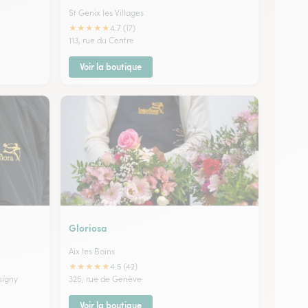
St Genix les Villages
★
★
★
★
★
4.7 (17)
113, rue du Centre
Voir la boutique
Gloriosa
Aix les Bains
★
★
★
★
★
4.5 (42)
signy
325, rue de Genève
Voir la boutique