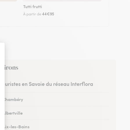
Tutti frutti
44€95
À partir de
nvirons
fleuristes en Savoie du réseau Interflora
 à Chambéry
à Albertville
à Aix-les-Bains