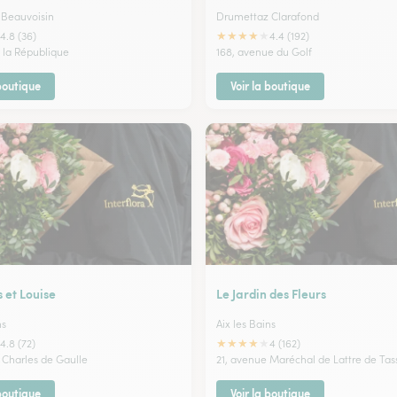
 Beauvoisin
Drumettaz Clarafond
★
★
★
★
★
4.8 (36)
4.4 (192)
e la République
168, avenue du Golf
 boutique
Voir la boutique
s et Louise
Le Jardin des Fleurs
ns
Aix les Bains
★
★
★
★
★
4.8 (72)
4 (162)
 Charles de Gaulle
21, avenue Maréchal de Lattre de Tas
 boutique
Voir la boutique