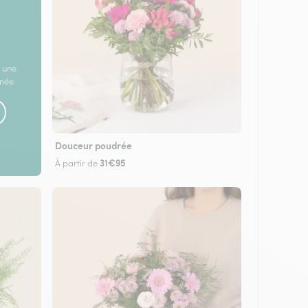
 une
rnée
Douceur poudrée
31€95
À partir de