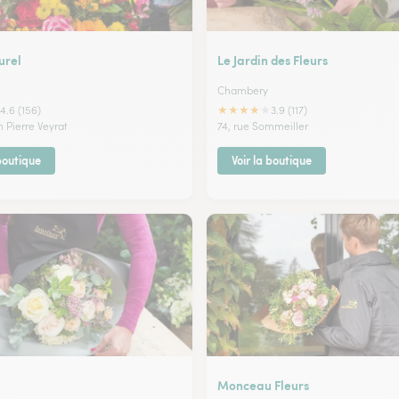
urel
Le Jardin des Fleurs
Chambery
★
★
★
★
★
4.6 (156)
3.9 (117)
n Pierre Veyrat
74, rue Sommeiller
 boutique
Voir la boutique
Monceau Fleurs