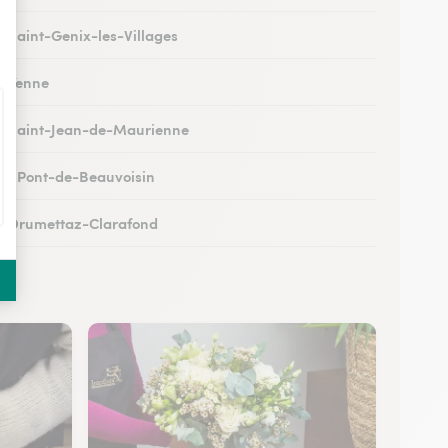
 à Saint-Genix-les-Villages
 à Yenne
 à Saint-Jean-de-Maurienne
 au Pont-de-Beauvoisin
 à Drumettaz-Clarafond