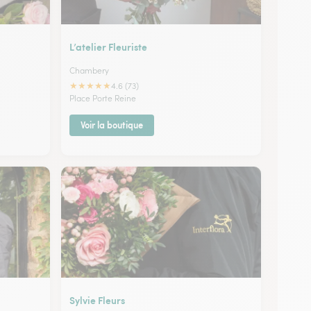
L’atelier Fleuriste
Chambery
★
★
★
★
★
4.6 (73)
Place Porte Reine
Voir la boutique
Sylvie Fleurs