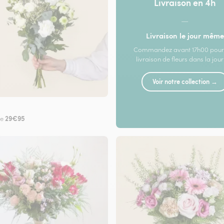
Livraison en 4h
—
Livraison le jour même
Commandez avant 17h00 pour
livraison de fleurs dans la jou
Voir notre collection →
29€95
de