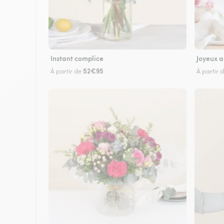
Instant complice
Joyeux a
52€95
À partir de
À partir 