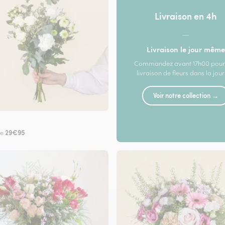
Livraison en 4h
—
Livraison le jour même
Commandez avant 17h00 pour
livraison de fleurs dans la jou
Voir notre collection →
29€95
de