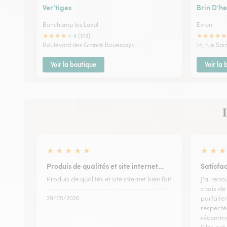
Ver’tiges
Brin D’he
Bonchamp les Laval
Evron
★
★
★
★
★
★
★
★
★
★
4 (173)
Boulevard des Grands Bouessays
14, rue Sa
Voir la boutique
Voir la
I
★
★
★
★
★
★
★
★
Produis de qualités et site internet…
Satisfa
Produis de qualités et site internet bien fait
J'ai reno
choix de
29/05/2026
parfaite
respecté
récemmen