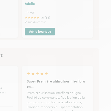
Adelie
Change
★
★
★
★
★
4.6 (54)
21 rue du centre
Voir la boutique
et
★
★
★
★
★
Super Première utilisation interflora
en…
ne
r un
Première utilisation interflora en ligne.
e
Facilité de commande. Réalisation de la
composition conforme à celle choisie,
livraison impeccable. Expérimentation