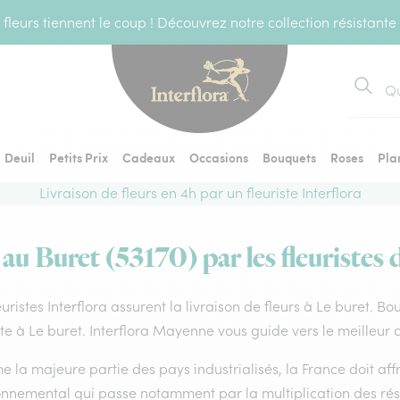
fleurs tiennent le coup ! Découvrez notre collection résistante
Recher
Deuil
Petits Prix
Cadeaux
Occasions
Bouquets
Roses
Pla
Livraison de fleurs en 4h par un fleuriste Interflora
 au Buret (53170) par les fleuristes 
euristes Interflora assurent la livraison de fleurs à Le buret. B
ste à Le buret. Interflora Mayenne vous guide vers le meilleur 
la majeure partie des pays industrialisés, la France doit affro
onnemental qui passe notamment par la multiplication des rése