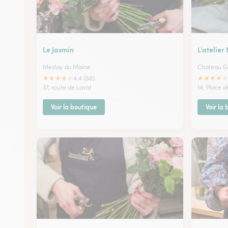
Le Jasmin
L’atelier
Meslay du Maine
Chateau G
★
★
★
★
★
★
★
★
★
★
4.4 (56)
37, route de Laval
14, Place 
Voir la boutique
Voir la