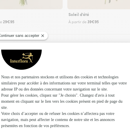
Soleil d'été
29€95
39€95
de
À partir de
Faire livrer des fleurs
z un fleuriste Interflora au Buret et dans ses e
Les f
Fleuristes
Fleuristes 