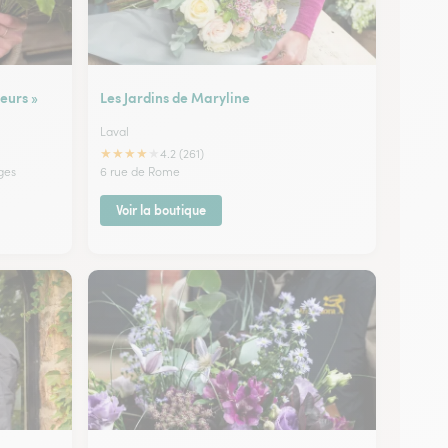
eurs »
Les Jardins de Maryline
Laval
★
★
★
★
★
4.2 (261)
ges
6 rue de Rome
Voir la boutique