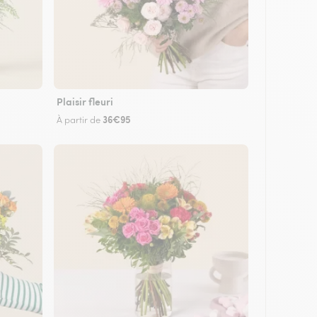
Plaisir fleuri
36€95
À partir de