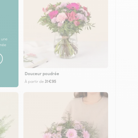
 une
rnée
Douceur poudrée
31€95
À partir de