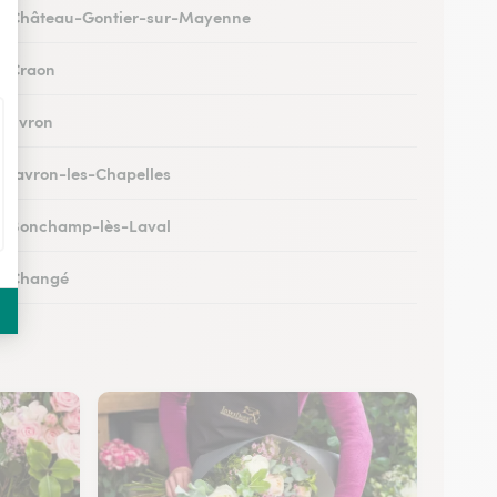
s à Château-Gontier-sur-Mayenne
 à Craon
à Évron
 à Javron-les-Chapelles
 à Bonchamp-lès-Laval
 à Changé
 à Meslay-du-Maine
 à Pré-en-Pail-Saint-Samson