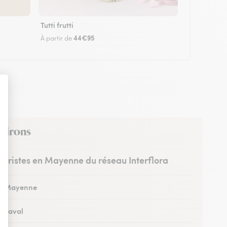
Tutti frutti
44€95
À partir de
nvirons
leuristes en Mayenne du réseau Interflora
 à Mayenne
à Laval