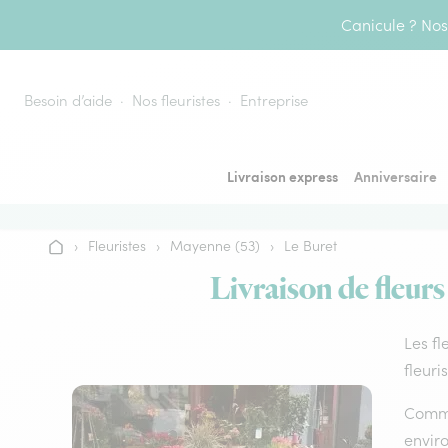
Aller au contenu
Canicule ? Nos 
Besoin d’aide
Nos fleuristes
Entreprise
Livraison express
Anniversaire
›
Fleuristes
›
Mayenne (53)
›
Le Buret
Accueil
Livraison de fleurs
Les fl
fleuri
Comme 
envir