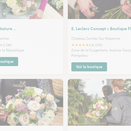
 Nature …
E. Leclerc Concept « Boutique Fl
ontier
Chateau Gontier Sur Mayenne
★
★
★
★
★
4.3 (36)
4.8 (235)
de la République
Zone de la Fougetterie, Avenue Geor
Pompidou
 boutique
Voir la boutique