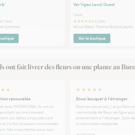
rb’
Ver’tiges Laval Ouest
Laval
★
★
★
★
★
4.7 (44)
4.5 (142)
inte Gemmes
45 rue Albert Thomas Bd Jean Jaurès
 boutique
Voir la boutique
ls ont fait livrer des fleurs ou une plante au Bur
★
★
★
★
★
★
★
ction renouvelée
Envoi bouquet à l'étranger.
ué avec INTERFLORA ; ils ont un
Étant en vacances, j' ai pu faire u
 produits qui me convient
commande de fleurs en ligne pou
ment. Les délais proposés sont
enterrement à l' étranger. Date d
s et j'ai fait plusieurs commandes
livraison bien respectée.
t, très importantes pour moi.
25/07/2026