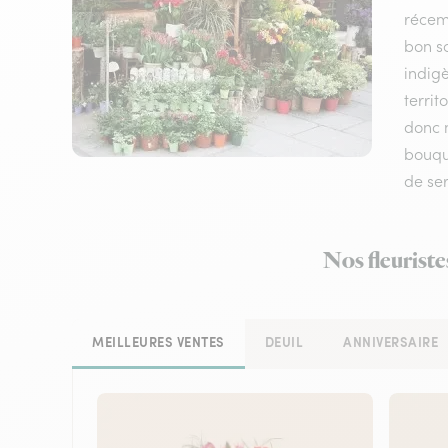
récem
bon sc
indigè
terri
donc n
bouque
de ser
Nos fleuriste
MEILLEURES VENTES
DEUIL
ANNIVERSAIRE