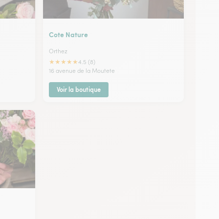
Cote Nature
Orthez
★
★
★
★
★
4.5 (8)
16 avenue de la Moutete
Voir la boutique