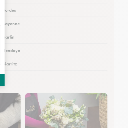
 à Bordes
 à Bayonne
à Garlin
 à Hendaye
à Biarritz
 à Hasparren
à Ustaritz