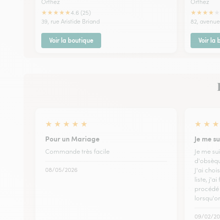
Orthez
Orthez
★
★
★
★
★
★
★
★
★
★
4.6 (25)
39, rue Aristide Briand
82, avenue
Voir la boutique
Voir la
★
★
★
★
★
★
★
★
Pour un Mariage
Je me su
Commande très facile
Je me sui
d'obsèqu
08/05/2026
J'ai cho
liste, j'a
procédé 
lorsqu'o
09/02/20