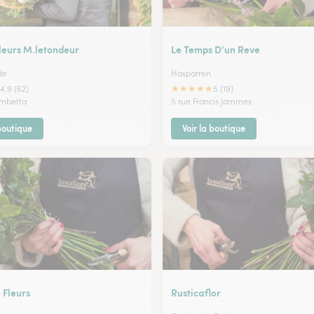
leurs M.letondeur
Le Temps D’un Reve
de
Hasparren
★
★
★
★
★
4.9 (62)
5 (19)
ambetta
5 rue Francis Jammes
 boutique
Voir la boutique
 Fleurs
Rusticaflor