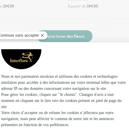
29€95
39€95
de
À partir de
Faire livrer des fleurs
z un fleuriste Interflora à Gabat et dans ses e
Les fleuris
Interflora
Fleuristes
Fleuristes 
Fleuristes