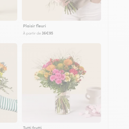
Plaisir fleuri
36€95
À partir de
Tutti frutti