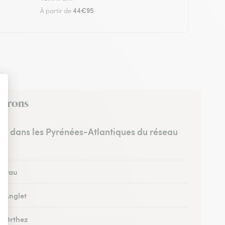
44€95
À partir de
nvirons
tes dans les Pyrénées-Atlantiques du réseau
 à Pau
à Anglet
 à Orthez