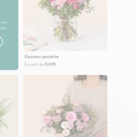
 une
rnée
Douceur poudrée
31€95
À partir de