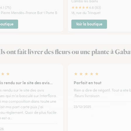
Cambo les Bains
★
★
★
★
★
4.1 (75)
4.6 (83)
 Pierre Mendès-France Bat 1 Porte B
18, rue du Trinquet
 boutique
Voir la boutique
Ils ont fait livrer des fleurs ou une plante à Gaba
★
★
★
★
★
★
★
is rendu sur le site des avis…
Parfait en tout
s rendu sur le site des avis
Rien a dire de négatif. Tout a ete 
es qui m'a basculé sur Interflora.
.fleurs livraison
isi ma composition dans toute une
i fait ma part carte puis j'ai
23/12/2025
au règlement. Quoi de plus facile
n est a…
26