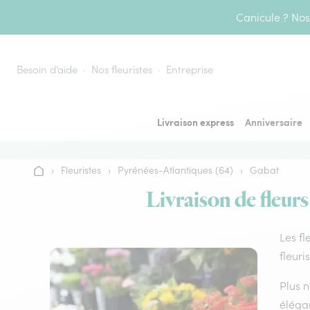
Aller au contenu
Canicule ? Nos 
Besoin d’aide
Nos fleuristes
Entreprise
Livraison express
Anniversaire
›
Fleuristes
›
Pyrénées-Atlantiques (64)
›
Gabat
Accueil
Livraison de fleurs
Les fl
fleuri
Plus n
élégan