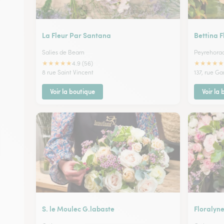
La Fleur Par Santana
Bettina F
Salies de Bearn
Peyrehora
★
★
★
★
★
★
★
★
★
★
4.9 (56)
8 rue Saint Vincent
137, rue G
Voir la boutique
Voir la
S. le Moulec G.labaste
Floralyne