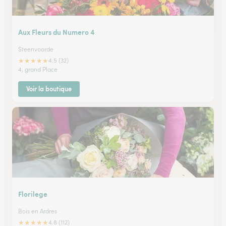
Aux Fleurs du Numero 4
Steenvoorde
★
★
★
★
★
4.5 (32)
4, grand Place
Voir la boutique
Florilege
Bois en Ardres
★
★
★
★
★
4.8 (112)