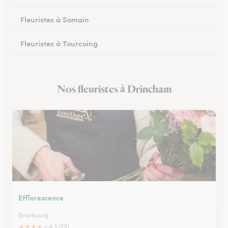
Fleuristes à Somain
Fleuristes à Tourcoing
Fleuristes à Loos
Nos fleuristes à Drincham
Fleuristes à Cysoing
Efflorescence
Bourbourg
★
★
★
★
★
4.3 (79)