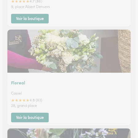
★
★
★
★
★
4.7 (86)
9, place Albert Denvers
Voir la boutique
Floreal
Cassel
★
★
★
★
★
4.8 (63)
28, grand place
Voir la boutique