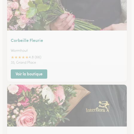
Corbeille Fleurie
Wormhout
★
★
★
★
★
4.8 (66)
33, Grand Place
Voir la boutique