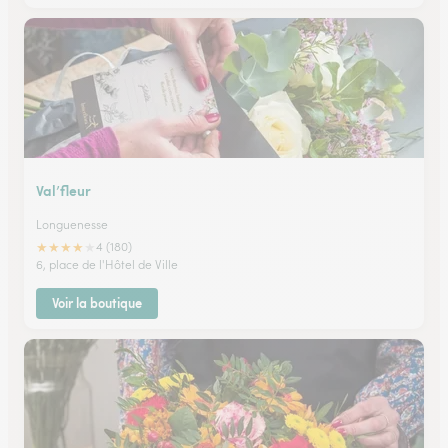
Val’fleur
Longuenesse
★
★
★
★
★
4 (180)
6, place de l'Hôtel de Ville
Voir la boutique