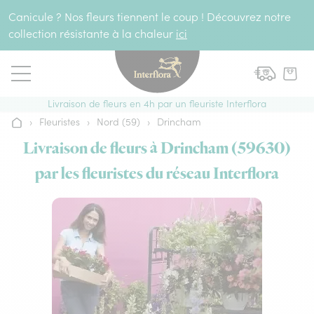
Aller au contenu
Canicule ? Nos fleurs tiennent le coup ! Découvrez notre
collection résistante à la chaleur
ici
Livraison de fleurs en 4h par un fleuriste Interflora
›
Fleuristes
›
Nord (59)
›
Drincham
Accueil
Livraison de fleurs à Drincham (59630)
par les fleuristes du réseau Interflora