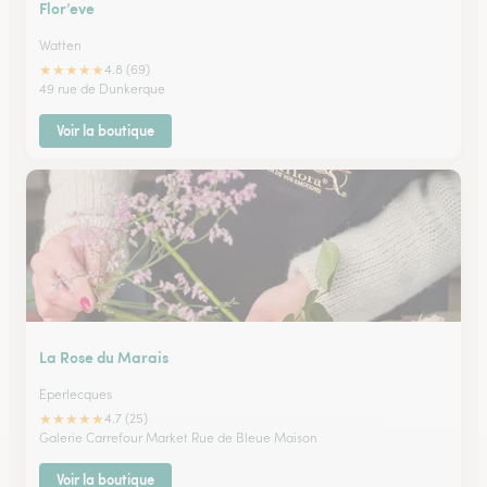
Flor’eve
Watten
★
★
★
★
★
4.8 (69)
49 rue de Dunkerque
Voir la boutique
La Rose du Marais
Eperlecques
★
★
★
★
★
4.7 (25)
Galerie Carrefour Market Rue de Bleue Maison
Voir la boutique