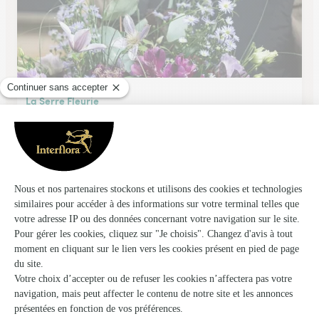
La Serre Fleurie
Leffrinckoucke
★
★
★
★
★
4.6 (243)
2, rue Jules Deswarte
Voir la boutique