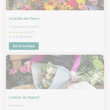
Le Jardin des Fleurs
Coudekerque Branche
★
★
★
★
★
4.6 (277)
6, route de Furnes
Voir la boutique
L’atelier du Vegetal
Gravelines