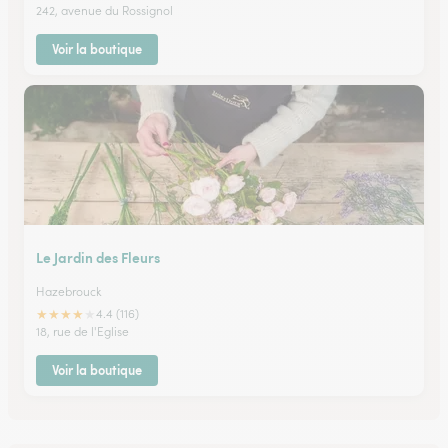
242, avenue du Rossignol
Voir la boutique
Le Jardin des Fleurs
Hazebrouck
★
★
★
★
★
4.4 (116)
18, rue de l'Eglise
Voir la boutique