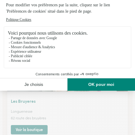
Jardins Loisirs
St Martin Lez Tatinghem
★
★
★
★
★
4.5 (57)
54, Route de Calais
Voir la boutique
Les Bruyeres
Longuenesse
62 route des bruyères
Voir la boutique