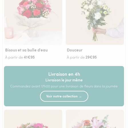
Bisous et sa bulle d'eau
Douceur
41€95
29€95
À partir de
À partir de
Livraison en 4h
Livraison le jour même
Commandez avant 17h00 pour une livraison de fleurs dans la journée
Voir notre collection →