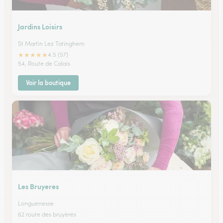
Jardins Loisirs
St Martin Lez Tatinghem
★
★
★
★
★
4.5 (57)
54, Route de Calais
Voir la boutique
Les Bruyeres
Longuenesse
62 route des bruyères