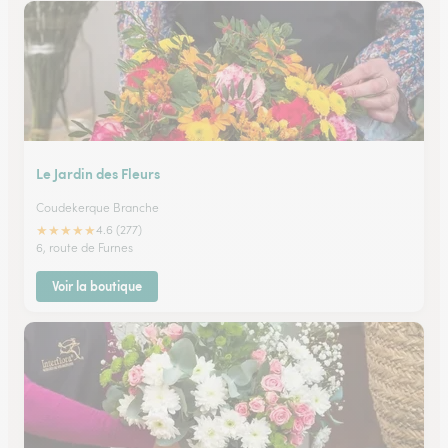
Le Jardin des Fleurs
Coudekerque Branche
★
★
★
★
★
4.6 (277)
6, route de Furnes
Voir la boutique