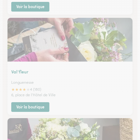
Voir la boutique
Val’fleur
Longuenesse
★
★
★
★
★
4 (180)
6, place de l'Hôtel de Ville
Voir la boutique