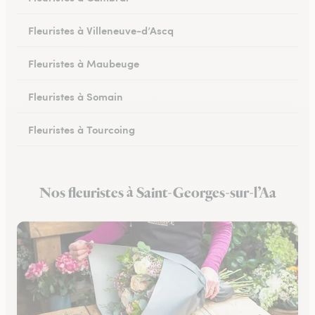
Fleuristes à Villeneuve-d’Ascq
Fleuristes à Maubeuge
Fleuristes à Somain
Fleuristes à Tourcoing
Fleuristes à Loos
Nos fleuristes à Saint-Georges-sur-l’Aa
Fleuristes à Cysoing