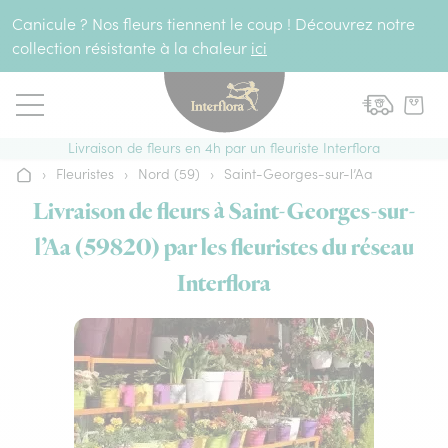
Aller au contenu
Canicule ? Nos fleurs tiennent le coup ! Découvrez notre
collection résistante à la chaleur
ici
Livraison de fleurs en 4h par un fleuriste Interflora
›
Fleuristes
›
Nord (59)
›
Saint-Georges-sur-l’Aa
Accueil
Livraison de fleurs à Saint-Georges-sur-
l’Aa (59820) par les fleuristes du réseau
Interflora