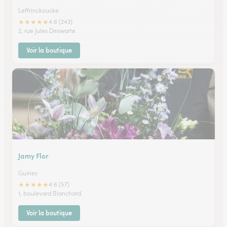
Leffrinckoucke
★
★
★
★
★
4.6 (243)
2, rue Jules Deswarte
Voir la boutique
Jamy Flor
Guines
★
★
★
★
★
4.6 (57)
1, boulevard Blanchard
Voir la boutique