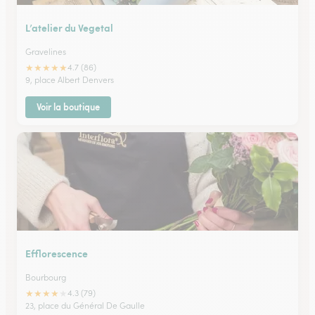
L’atelier du Vegetal
Gravelines
★
★
★
★
★
4.7 (86)
9, place Albert Denvers
Voir la boutique
Efflorescence
Bourbourg
★
★
★
★
★
4.3 (79)
23, place du Général De Gaulle