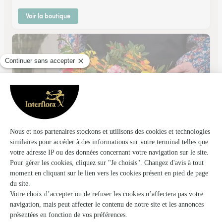
Voir la boutique
Le Temps D’une Fleur
Calais
★
★
★
★
★
4.6 (93)
30, boulevard de l'Egalité
Voir la boutique