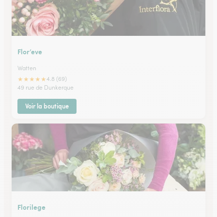
Flor’eve
Watten
★
★
★
★
★
4.8 (69)
49 rue de Dunkerque
Voir la boutique
Florilege