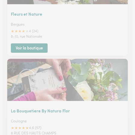
Fleurs et Nature
Bergues
★
★
★
★
★
4 (24)
8-10, rue Nationale
Voir la boutique
La Bouquetiere By Natura Flor
Coulogne
★
★
★
★
★
4.6 (57)
8 RUE DES HAUTS CHAMPS