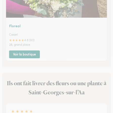
Floreal
Cassel
★
★
★
★
★
4.8 (63)
28, grand place
Voir la boutique
Ils ont fait livrer des fleurs ou une plante à
Saint-Georges-sur-l’Aa
★
★
★
★
★