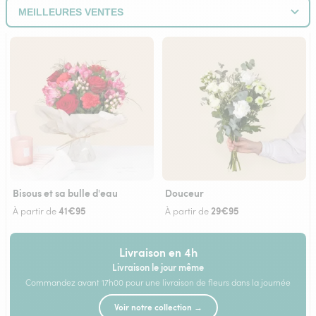
Bisous et sa bulle d'eau
Douceur
41€95
29€95
À partir de
À partir de
Livraison en 4h
Livraison le jour même
Commandez avant 17h00 pour une livraison de fleurs dans la journée
Voir notre collection →