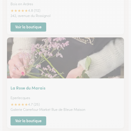
Bois en Ardres
★
★
★
★
★
4.8 (112)
242, avenue du Rossignol
Voir la boutique
La Rose du Marais
Eperlecques
★
★
★
★
★
4.7 (25)
Galerie Carrefour Market Rue de Bleue Maison
Voir la boutique