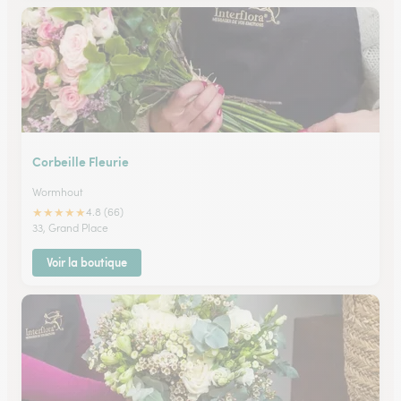
Corbeille Fleurie
Wormhout
★
★
★
★
★
4.8 (66)
33, Grand Place
Voir la boutique