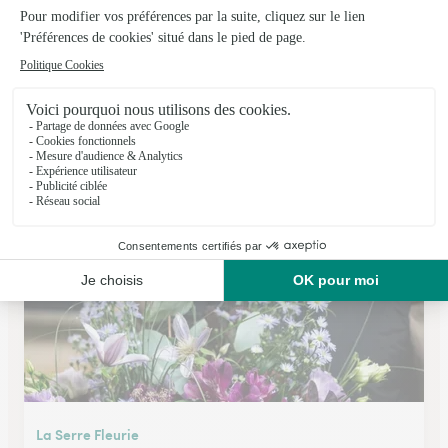
La Passion de Bene
Coulogne
★
★
★
★
★
4.7 (100)
5, chemin des Régniers
Voir la boutique
La Serre Fleurie