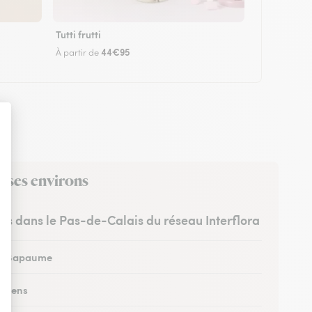
Tutti frutti
44€95
À partir de
s ses environs
stes dans le Pas-de-Calais du réseau Interflora
 à Bapaume
à Lens