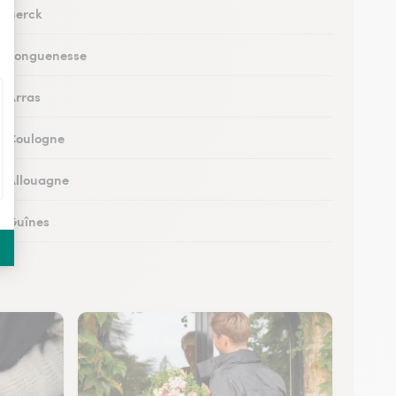
à Berck
 à Longuenesse
à Arras
 à Coulogne
 à Allouagne
 à Guînes
 à Méricourt
 à Rang-du-Fliers