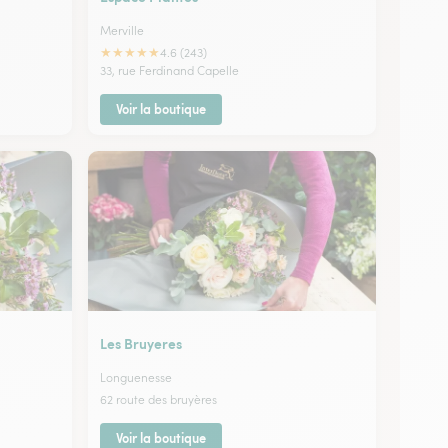
Merville
★
★
★
★
★
4.6 (243)
33, rue Ferdinand Capelle
Voir la boutique
Les Bruyeres
Longuenesse
62 route des bruyères
Voir la boutique