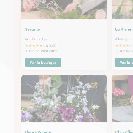
Sesame
La Vie en
Aire Sur la Lys
Allouagne
★
★
★
★
★
★
★
★
★
★
4.8 (120)
10 rue de saint Omer
13, rue Ro
Voir la boutique
Voir la
Fleurs Rogeau
Chrys’fle