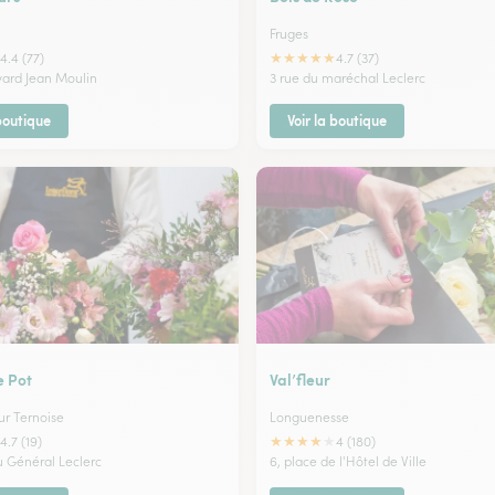
Fruges
★
★
★
★
★
4.4 (77)
4.7 (37)
vard Jean Moulin
3 rue du maréchal Leclerc
 boutique
Voir la boutique
e Pot
Val’fleur
ur Ternoise
Longuenesse
★
★
★
★
★
4.7 (19)
4 (180)
u Général Leclerc
6, place de l'Hôtel de Ville