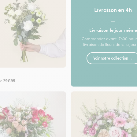
Livraison en 4h
—
Livraison le jour même
Commandez avant 17h00 pour
livraison de fleurs dans la jou
Voir notre collection →
29€95
de