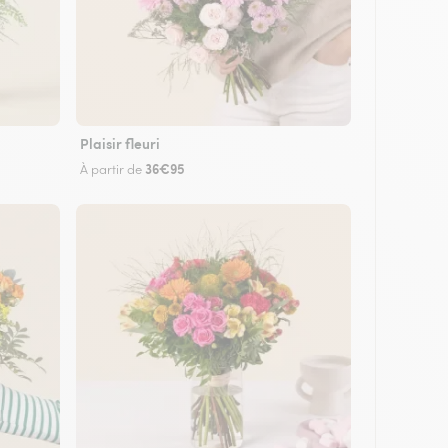
Plaisir fleuri
36€95
À partir de