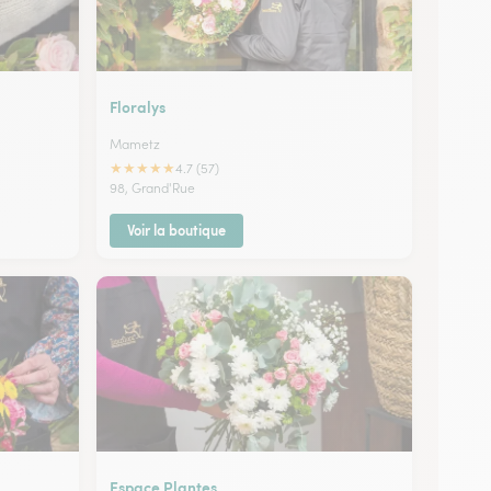
Floralys
Mametz
★
★
★
★
★
4.7 (57)
98, Grand'Rue
Voir la boutique
Espace Plantes