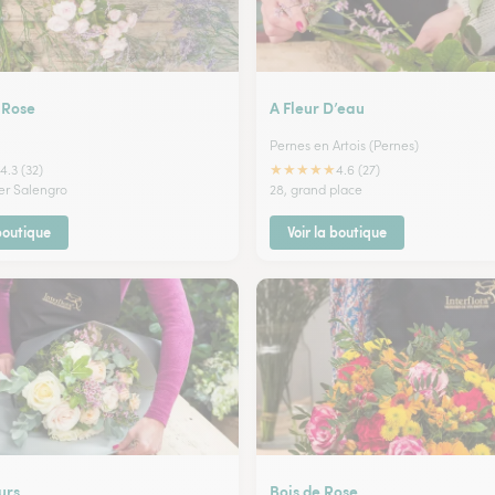
 Rose
A Fleur D’eau
Pernes en Artois (Pernes)
★
★
★
★
★
4.3 (32)
4.6 (27)
ger Salengro
28, grand place
 boutique
Voir la boutique
urs
Bois de Rose