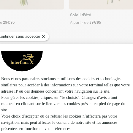
Soleil d'été
29€95
39€95
de
À partir de
Faire livrer des fleurs
euriste Interflora à Saint-Hilaire-Cottes et dan
Les fleuri
Fleuristes
Fleuristes 