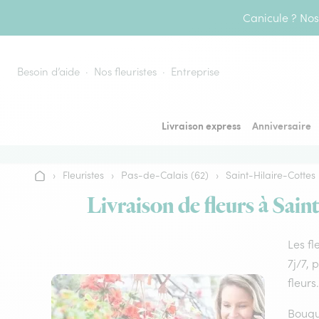
Aller au contenu
Canicule ? Nos 
Besoin d’aide
Nos fleuristes
Entreprise
Livraison express
Anniversaire
›
Fleuristes
›
Pas-de-Calais (62)
›
Saint-Hilaire-Cottes
Accueil
Livraison de fleurs à Sain
Les fl
7j/7, 
fleurs.
Bouque