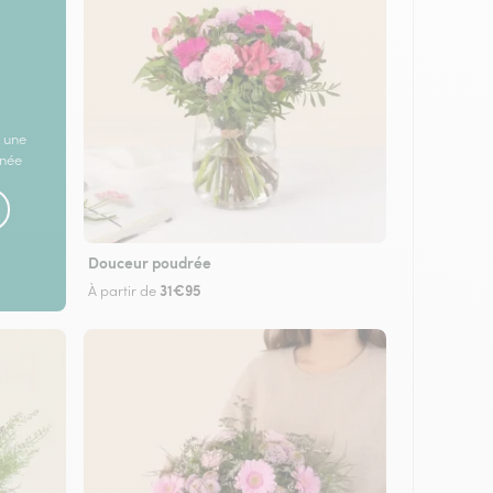
 une
rnée
Douceur poudrée
31€95
À partir de