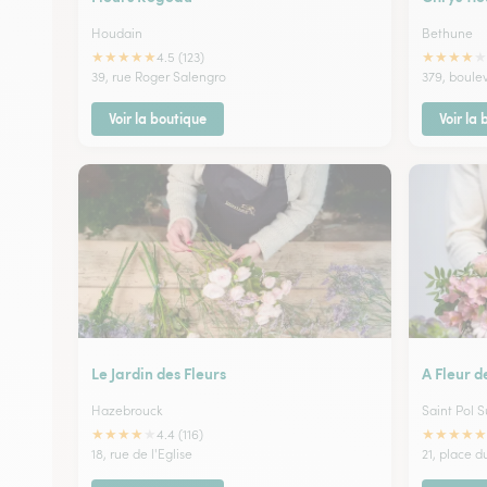
Houdain
Bethune
★
★
★
★
★
★
★
★
★
★
4.5 (123)
39, rue Roger Salengro
379, boule
Voir la boutique
Voir la
Le Jardin des Fleurs
A Fleur d
Hazebrouck
Saint Pol S
★
★
★
★
★
★
★
★
★
★
4.4 (116)
18, rue de l'Eglise
21, place d