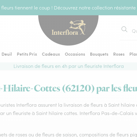
fleurs tiennent le coup ! Découvrez notre collection résistante
Recher
Deuil
Petits Prix
Cadeaux
Occasions
Bouquets
Roses
Pla
Livraison de fleurs en 4h par un fleuriste Interflora
t-Hilaire-Cottes (62120) par les fleu
euristes Interflora assurent la livraison de fleurs à Saint hilair
par un fleuriste à Saint hilaire cottes. Interflora Pas-de-Calai
ts de roses ou de fleurs de saison, compositions de fleurs piq