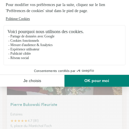
Sana Flowers
Auchy les Mines
★
★
★
★
★
4.2 (10)
125 rue Ignace Humblot
Voir la boutique
Pierre Bukowski Fleuriste
Estaires
★
★
★
★
★
4.7 (81)
5, place du Maréchal Foch