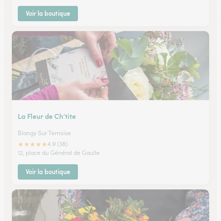
Voir la boutique
La Fleur de Ch’tite
Blangy Sur Ternoise
★
★
★
★
★
4.9 (38)
12, place du Général de Gaulle
Voir la boutique