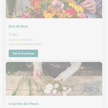
Bois de Rose
Fruges
★
★
★
★
★
4.7 (37)
3 rue du maréchal Leclerc
Voir la boutique
Le Jardin des Fleurs