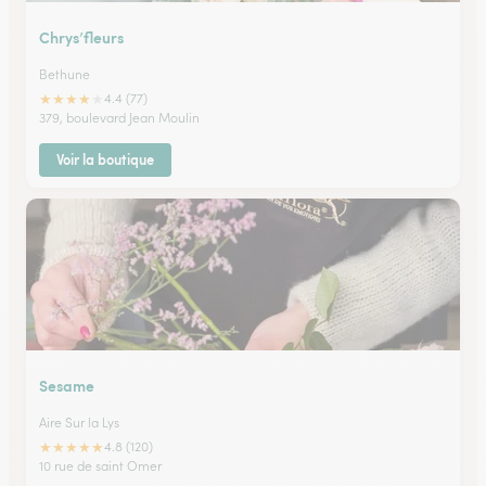
Chrys’fleurs
Bethune
★
★
★
★
★
4.4 (77)
379, boulevard Jean Moulin
Voir la boutique
Sesame
Aire Sur la Lys
★
★
★
★
★
4.8 (120)
10 rue de saint Omer