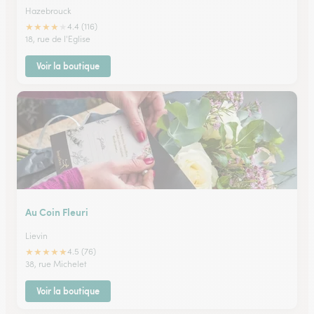
Hazebrouck
★
★
★
★
★
4.4 (116)
18, rue de l'Eglise
Voir la boutique
Au Coin Fleuri
Lievin
★
★
★
★
★
4.5 (76)
38, rue Michelet
Voir la boutique