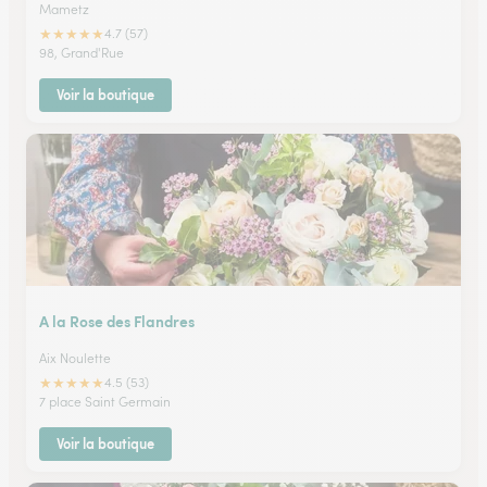
Mametz
★
★
★
★
★
4.7 (57)
98, Grand'Rue
Voir la boutique
A la Rose des Flandres
Aix Noulette
★
★
★
★
★
4.5 (53)
7 place Saint Germain
Voir la boutique