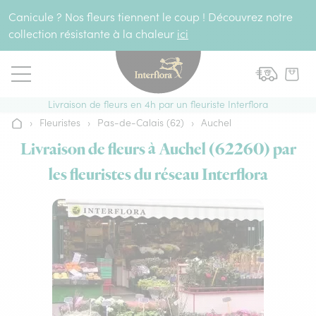
Aller au contenu
Canicule ? Nos fleurs tiennent le coup ! Découvrez notre
collection résistante à la chaleur
ici
Livraison de fleurs en 4h par un fleuriste Interflora
›
Fleuristes
›
Pas-de-Calais (62)
›
Auchel
Accueil
Livraison de fleurs à Auchel (62260) par
les fleuristes du réseau Interflora