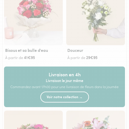
Bisous et sa bulle d'eau
Douceur
41€95
29€95
À partir de
À partir de
Livraison en 4h
Livraison le jour même
Commandez avant 17h00 pour une livraison de fleurs dans la journée
Voir notre collection →