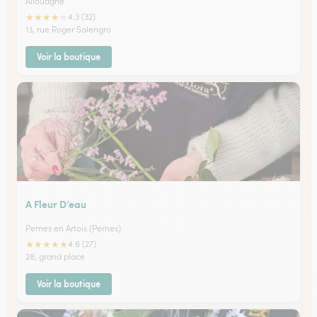
Allouagne
★
★
★
★
★
4.3 (32)
13, rue Roger Salengro
Voir la boutique
A Fleur D’eau
Pernes en Artois (Pernes)
★
★
★
★
★
4.6 (27)
28, grand place
Voir la boutique