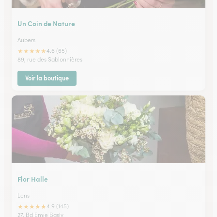
Un Coin de Nature
Aubers
★
★
★
★
★
4.6 (65)
89, rue des Sablonnières
Voir la boutique
Flor Halle
Lens
★
★
★
★
★
4.9 (145)
27, Bd Emie Basly