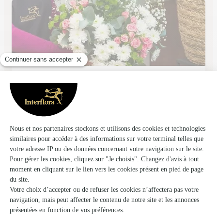
Espace Plantes
Merville
★
★
★
★
★
4.6 (243)
33, rue Ferdinand Capelle
Voir la boutique