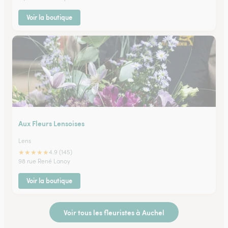
Voir la boutique
Aux Fleurs Lensoises
Lens
★
★
★
★
★
4.9 (145)
98 rue René Lanoy
Voir la boutique
Voir tous les fleuristes à Auchel