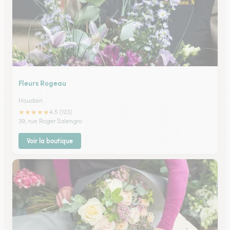
Fleurs Rogeau
Houdain
★
★
★
★
★
4.5 (123)
39, rue Roger Salengro
Voir la boutique