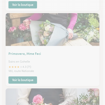
Voir la boutique
Primavera, Mme Feci
Sains en Gohelle
★
★
★
★
★
4.3 (71)
180, route Nationale
Voir la boutique