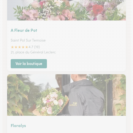
A Fleur de Pot
Saint Pol Sur Ternoise
★
★
★
★
★
4.7 (19)
21, place du Général Leclerc
Voir la boutique
Floralys