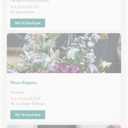
Pernes en Artois (Pernes)
★
★
★
★
★
4.6 (27)
28, grand place
Voir la boutique
Fleurs Rogeau
Houdain
★
★
★
★
★
4.5 (123)
39, rue Roger Salengro
Voir la boutique