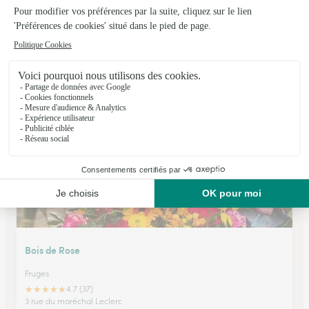
Au Coin Fleuri
Lievin
★
★
★
★
★
4.5 (76)
38, rue Michelet
Voir la boutique
Bois de Rose
Fruges
★
★
★
★
★
4.7 (37)
3 rue du maréchal Leclerc