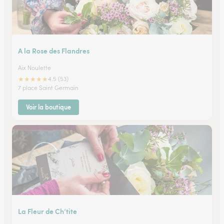
A la Rose des Flandres
Aix Noulette
★
★
★
★
★
4.5 (53)
7 place Saint Germain
Voir la boutique
La Fleur de Ch’tite