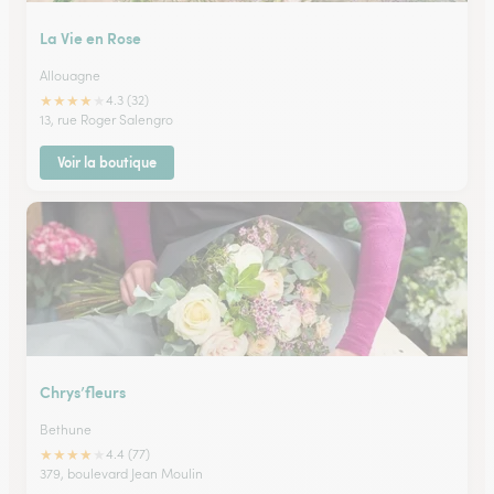
La Vie en Rose
Allouagne
★
★
★
★
★
4.3 (32)
13, rue Roger Salengro
Voir la boutique
Chrys’fleurs
Bethune
★
★
★
★
★
4.4 (77)
379, boulevard Jean Moulin