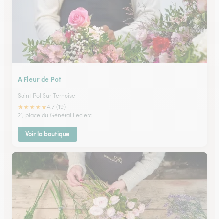
A Fleur de Pot
Saint Pol Sur Ternoise
★
★
★
★
★
4.7 (19)
21, place du Général Leclerc
Voir la boutique