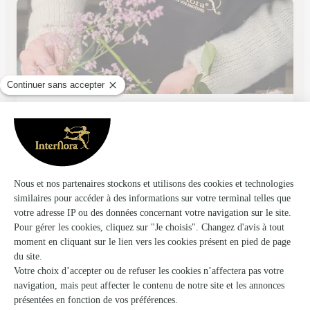
Sesame
Aire Sur la Lys
★
★
★
★
★
4.8 (120)
10 rue de saint Omer
Voir la boutique