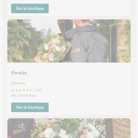
Voir la boutique
Floralys
Mametz
★
★
★
★
★
4.7 (57)
98, Grand'Rue
Voir la boutique