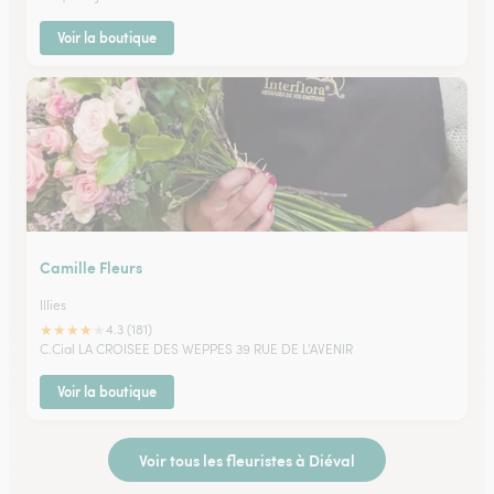
Voir la boutique
Camille Fleurs
Illies
★
★
★
★
★
4.3 (181)
C.Cial LA CROISEE DES WEPPES 39 RUE DE L'AVENIR
Voir la boutique
Voir tous les fleuristes à Diéval