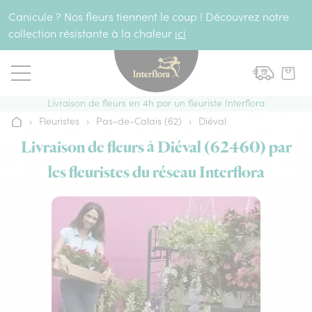
Aller au contenu
Canicule ? Nos fleurs tiennent le coup ! Découvrez notre
collection résistante à la chaleur
ici
Livraison de fleurs en 4h par un fleuriste Interflora
›
Fleuristes
›
Pas-de-Calais (62)
›
Diéval
Accueil
Livraison de fleurs à Diéval (62460) par
les fleuristes du réseau Interflora