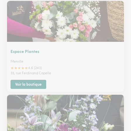
Espace Plantes
Merville
★
★
★
★
★
4.6 (243)
33, rue Ferdinand Capelle
Voir la boutique