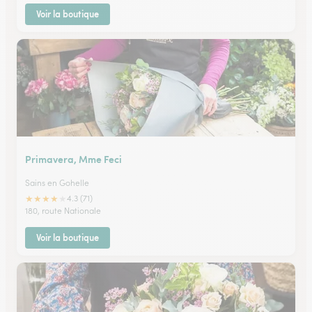
Voir la boutique
Primavera, Mme Feci
Sains en Gohelle
★
★
★
★
★
4.3 (71)
180, route Nationale
Voir la boutique