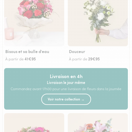
Bisous et sa bulle d'eau
Douceur
41€95
29€95
À partir de
À partir de
Livraison en 4h
Livraison le jour même
Commandez avant 17h00 pour une livraison de fleurs dans la journée
Voir notre collection →