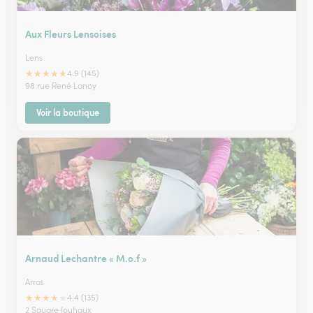
Aux Fleurs Lensoises
Lens
★
★
★
★
★
4.9 (145)
98 rue René Lanoy
Voir la boutique
Arnaud Lechantre « M.o.f »
Arras
★
★
★
★
★
4.4 (135)
2 Square Jouhaux