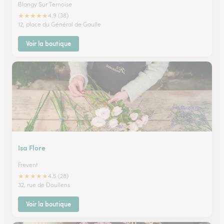
Blangy Sur Ternoise
★
★
★
★
★
4.9 (38)
12, place du Général de Gaulle
Voir la boutique
Isa Flore
Frevent
★
★
★
★
★
4.5 (28)
32, rue de Doullens
Voir la boutique