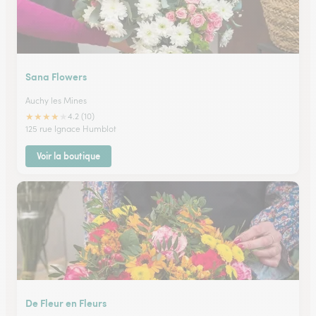
Sana Flowers
Auchy les Mines
★
★
★
★
★
4.2 (10)
125 rue Ignace Humblot
Voir la boutique
De Fleur en Fleurs