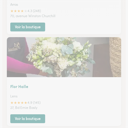
Arras
★
★
★
★
★
4.3 (248)
70, avenue Winston Churchill
Voir la boutique
Flor Halle
Lens
★
★
★
★
★
4.9 (145)
27, Bd Emie Basly
Voir la boutique