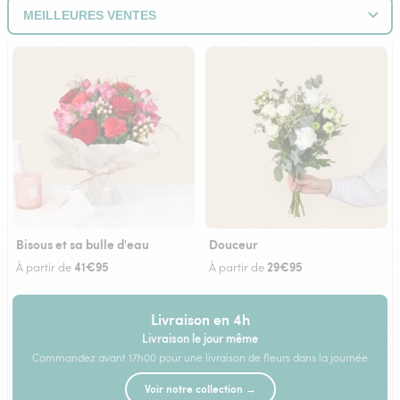
Bisous et sa bulle d'eau
Douceur
41€95
29€95
À partir de
À partir de
Livraison en 4h
Livraison le jour même
Commandez avant 17h00 pour une livraison de fleurs dans la journée
Voir notre collection →