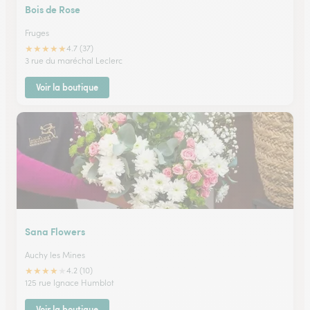
Bois de Rose
Fruges
★
★
★
★
★
4.7 (37)
3 rue du maréchal Leclerc
Voir la boutique
Sana Flowers
Auchy les Mines
★
★
★
★
★
4.2 (10)
125 rue Ignace Humblot
Voir la boutique