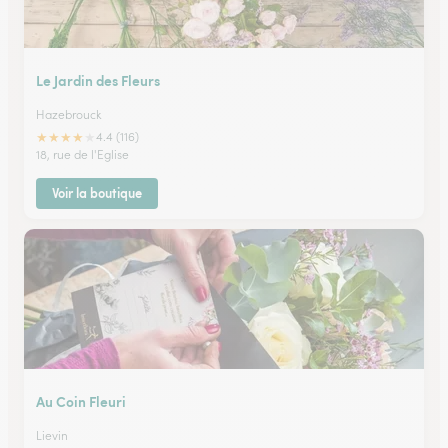
Le Jardin des Fleurs
Hazebrouck
★
★
★
★
★
4.4 (116)
18, rue de l'Eglise
Voir la boutique
Au Coin Fleuri
Lievin