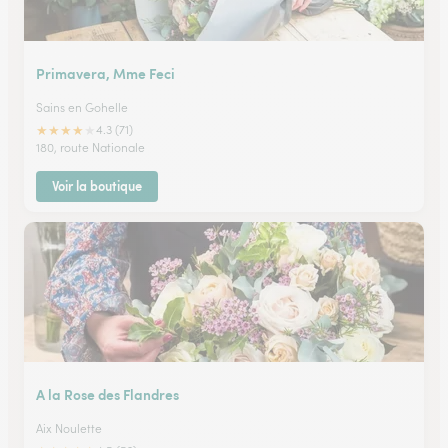
Primavera, Mme Feci
Sains en Gohelle
★
★
★
★
★
4.3 (71)
180, route Nationale
Voir la boutique
A la Rose des Flandres
Aix Noulette