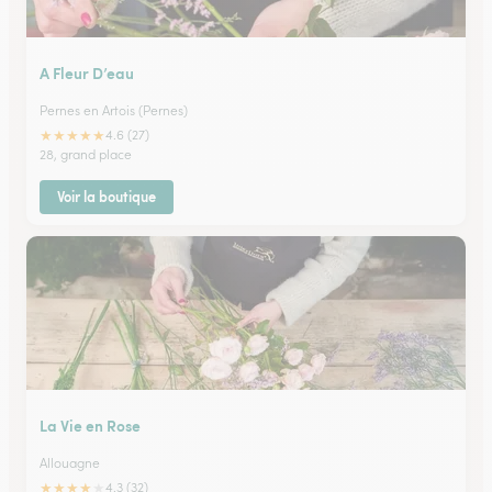
A Fleur D’eau
Pernes en Artois (Pernes)
★
★
★
★
★
4.6 (27)
28, grand place
Voir la boutique
La Vie en Rose
Allouagne
★
★
★
★
★
4.3 (32)