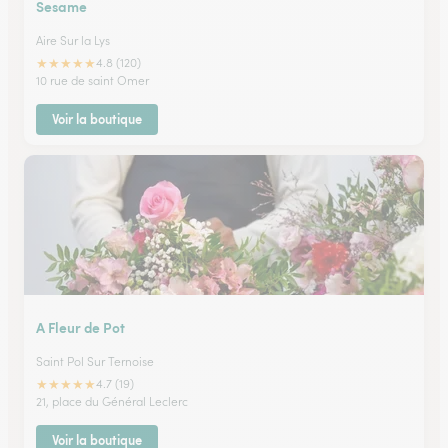
Sesame
Aire Sur la Lys
★
★
★
★
★
4.8 (120)
10 rue de saint Omer
Voir la boutique
A Fleur de Pot
Saint Pol Sur Ternoise
★
★
★
★
★
4.7 (19)
21, place du Général Leclerc
Voir la boutique