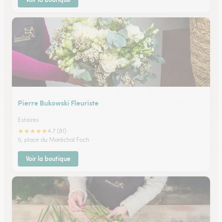
Pierre Bukowski Fleuriste
Estaires
★
★
★
★
★
4.7 (81)
5, place du Maréchal Foch
Voir la boutique