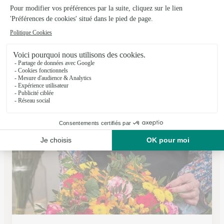
La Fleur de Ch’tite
Blangy Sur Ternoise
★
★
★
★
★
4.9 (38)
12, place du Général de Gaulle
Voir la boutique