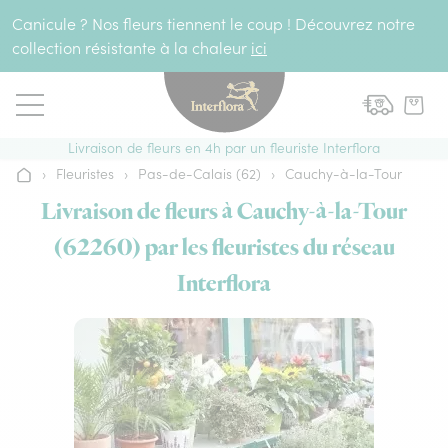
Aller au contenu
Canicule ? Nos fleurs tiennent le coup ! Découvrez notre
collection résistante à la chaleur
ici
Livraison de fleurs en 4h par un fleuriste Interflora
›
Fleuristes
›
Pas-de-Calais (62)
›
Cauchy-à-la-Tour
Accueil
Livraison de fleurs à Cauchy-à-la-Tour
(62260) par les fleuristes du réseau
Interflora