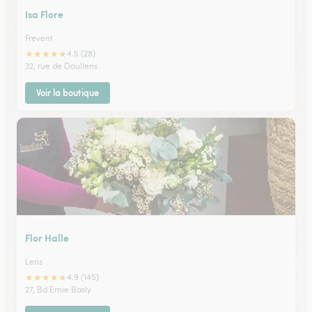
Isa Flore
Frevent
★
★
★
★
★
4.5 (28)
32, rue de Doullens
Voir la boutique
Flor Halle
Lens
★
★
★
★
★
4.9 (145)
27, Bd Emie Basly