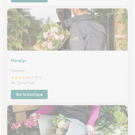
Floralys
Mametz
★
★
★
★
★
4.7 (57)
98, Grand'Rue
Voir la boutique