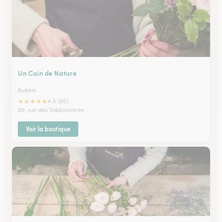
Un Coin de Nature
Aubers
★
★
★
★
★
4.6 (65)
89, rue des Sablonnières
Voir la boutique