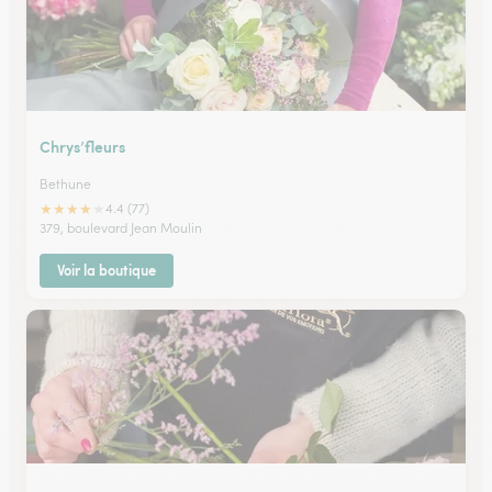
Chrys’fleurs
Bethune
★
★
★
★
★
4.4 (77)
379, boulevard Jean Moulin
Voir la boutique