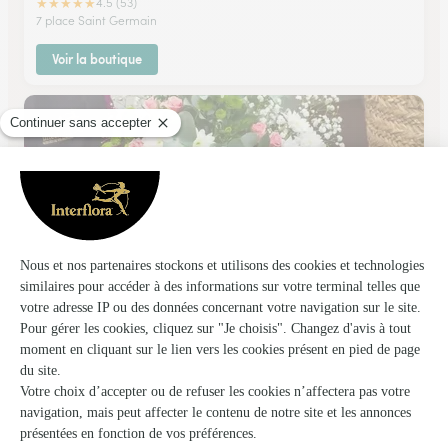
★
★
★
★
★
4.5 (53)
7 place Saint Germain
Voir la boutique
Espace Plantes
Merville
★
★
★
★
★
4.6 (243)
33, rue Ferdinand Capelle
Voir la boutique