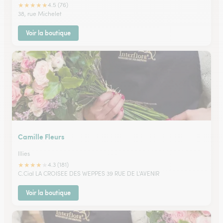
★
★
★
★
★
4.5 (76)
38, rue Michelet
Voir la boutique
Camille Fleurs
Illies
★
★
★
★
★
4.3 (181)
C.Cial LA CROISEE DES WEPPES 39 RUE DE L'AVENIR
Voir la boutique