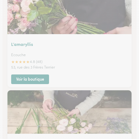
L’amaryllis
Ecouche
★
★
★
★
★
4.8 (48)
53, rue des 3 Frères Terrier
Voir la boutique