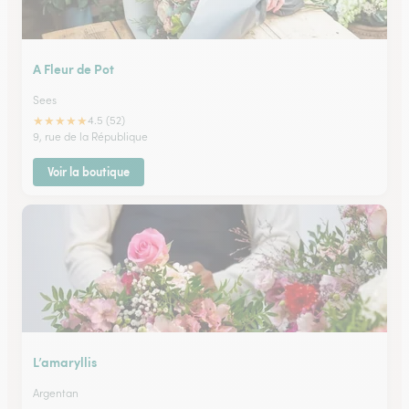
A Fleur de Pot
Sees
★
★
★
★
★
4.5 (52)
9, rue de la République
Voir la boutique
L’amaryllis
Argentan