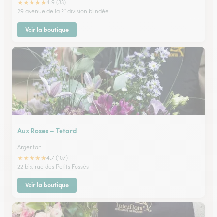
★
★
★
★
★
4.9 (33)
29 avenue de la 2° division blindée
Voir la boutique
Aux Roses – Tetard
Argentan
★
★
★
★
★
4.7 (107)
22 bis, rue des Petits Fossés
Voir la boutique