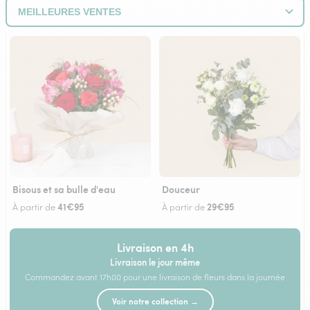
Bisous et sa bulle d'eau
Douceur
41€95
29€95
À partir de
À partir de
Livraison en 4h
Livraison le jour même
Commandez avant 17h00 pour une livraison de fleurs dans la journée
Voir notre collection →