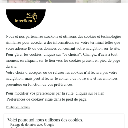
Au Petit Jardinier
Alencon
★
★
★
★
★
4.5 (171)
70, rue du Mans
Voir la boutique
O Mille et Une Fleur
Pre en Pail St Samson