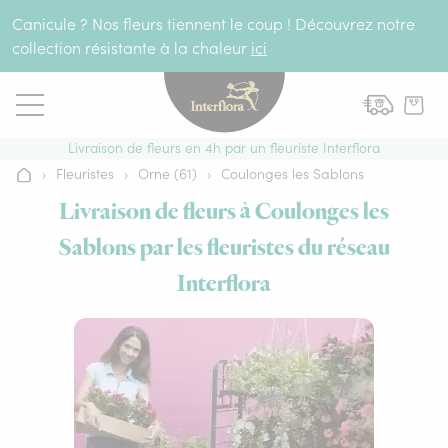
Aller au contenu
Canicule ? Nos fleurs tiennent le coup ! Découvrez notre
collection résistante à la chaleur
ici
Livraison de fleurs en 4h par un fleuriste Interflora
›
Fleuristes
›
Orne (61)
›
Coulonges les Sablons
Accueil
Livraison de fleurs à Coulonges les
Sablons par les fleuristes du réseau
Interflora