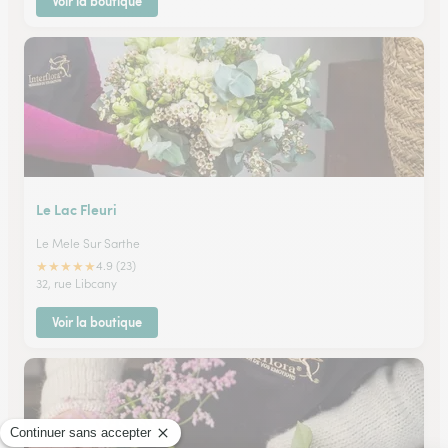
Voir la boutique
Le Lac Fleuri
Le Mele Sur Sarthe
★
★
★
★
★
4.9 (23)
32, rue Libcany
Voir la boutique