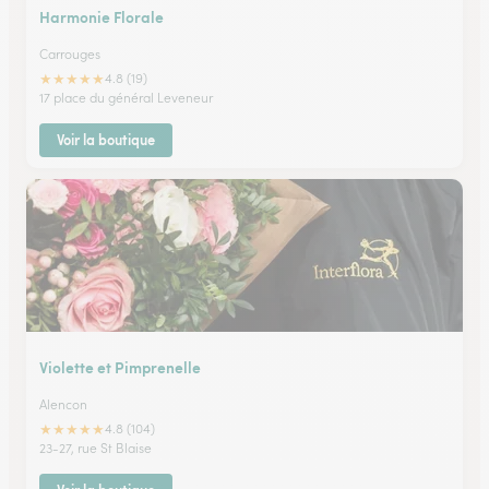
Harmonie Florale
Carrouges
★
★
★
★
★
4.8 (19)
17 place du général Leveneur
Voir la boutique
Violette et Pimprenelle
Alencon
★
★
★
★
★
4.8 (104)
23-27, rue St Blaise