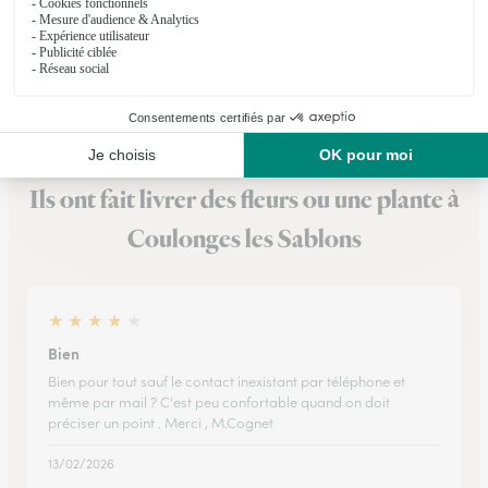
★
★
★
★
★
5 (26)
65, rue Aristide Briand
Voir la boutique
Ils ont fait livrer des fleurs ou une plante à
Coulonges les Sablons
★
★
★
★
★
Bien
Bien pour tout sauf le contact inexistant par téléphone et
même par mail ? C'est peu confortable quand on doit
préciser un point . Merci , M.Cognet
13/02/2026