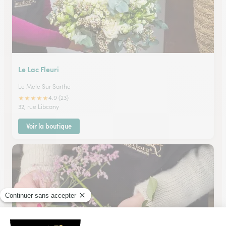
Le Lac Fleuri
Le Mele Sur Sarthe
★
★
★
★
★
4.9 (23)
32, rue Libcany
Voir la boutique