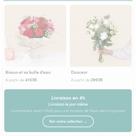
Bisous et sa bulle d'eau
Douceur
41€95
29€95
À partir de
À partir de
Livraison en 4h
Livraison le jour même
Commandez avant 17h00 pour une livraison de fleurs dans la journée
Voir notre collection →