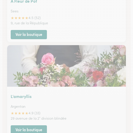
A Fleur de Pot
Sees
★
★
★
★
★
4.5 (52)
9, rue de la République
Voir la boutique
L’amaryllis
Argentan
★
★
★
★
★
4.9 (33)
29 avenue de la 2° division blindée
Voir la boutique