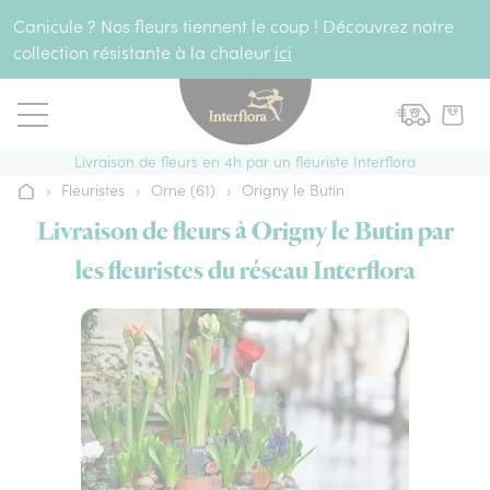
Aller au contenu
Canicule ? Nos fleurs tiennent le coup ! Découvrez notre
collection résistante à la chaleur
ici
Livraison de fleurs en 4h par un fleuriste Interflora
›
Fleuristes
›
Orne (61)
›
Origny le Butin
Accueil
Livraison de fleurs à Origny le Butin par
les fleuristes du réseau Interflora