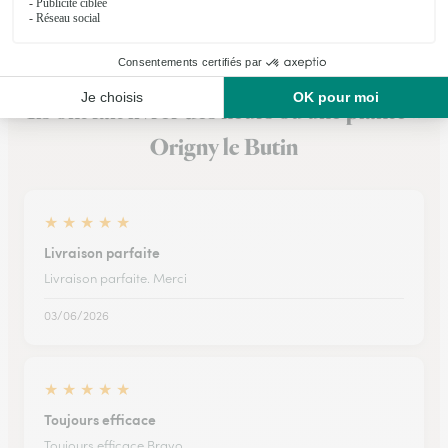
Ils ont fait livrer des fleurs ou une plante à
Origny le Butin
★
★
★
★
★
Livraison parfaite
Livraison parfaite. Merci
03/06/2026
★
★
★
★
★
Toujours efficace
Toujours efficace Bravo