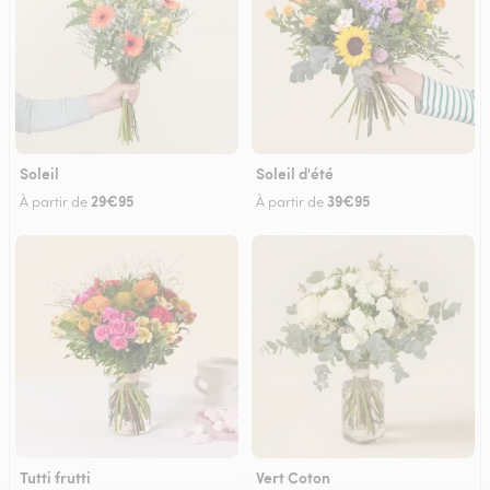
Soleil
Soleil d'été
29€95
39€95
À partir de
À partir de
Tutti frutti
Vert Coton