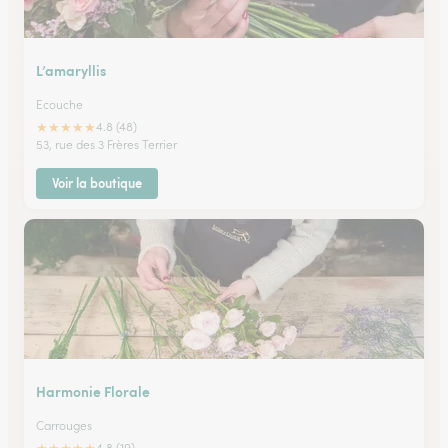
L’amaryllis
Ecouche
★
★
★
★
★
4.8 (48)
53, rue des 3 Frères Terrier
Voir la boutique
Harmonie Florale
Carrouges
4.8 (19)