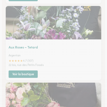
Aux Roses – Tetard
Argentan
★
★
★
★
★
4.7 (107)
22 bis, rue des Petits Fossés
Voir la boutique