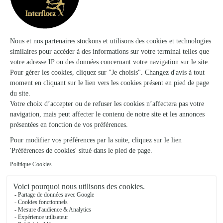
Au Petit Jardinier
Alencon
★
★
★
★
★
4.5 (171)
70, rue du Mans
Voir la boutique
O Mille et Une Fleur
Pre en Pail St Samson
★
★
★
★
★
5 (26)
65, rue Aristide Briand
Voir la boutique