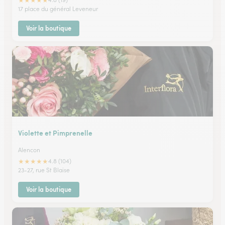
★
★
★
★
★
17 place du général Leveneur
Voir la boutique
Violette et Pimprenelle
Alencon
★
★
★
★
★
4.8 (104)
23-27, rue St Blaise
Voir la boutique