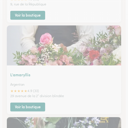
9, rue de la République
Voir la boutique
L’amaryllis
Argentan
★
★
★
★
★
4.9 (33)
29 avenue de la 2° division blindée
Voir la boutique