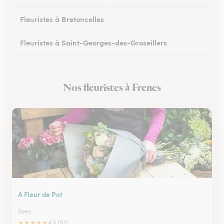
Fleuristes à Bretoncelles
Fleuristes à Saint-Georges-des-Groseillers
Fleuristes à Mortagne-au-Perche
Nos fleuristes à Frenes
Fleuristes au Mêle-sur-Sarthe
A Fleur de Pot
Sees
★
★
★
★
★
4.5 (52)