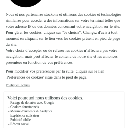
★
★
★
★
★
4.5 (171)
70, rue du Mans
Voir la boutique
O Mille et Une Fleur
Pre en Pail St Samson
★
★
★
★
★
5 (26)
65, rue Aristide Briand
Voir la boutique