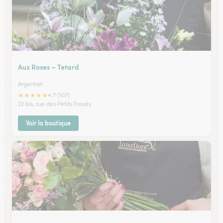
Aux Roses – Tetard
Argentan
★
★
★
★
★
4.7 (107)
22 bis, rue des Petits Fossés
Voir la boutique