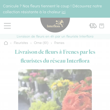
Aller au contenu
Canicule ? Nos fleurs tiennent le coup ! Découvrez notre
collection résistante à la chaleur
ici
Livraison de fleurs en 4h par un fleuriste Interflora
›
Fleuristes
›
Orne (61)
›
Frenes
Accueil
Livraison de fleurs à Frenes par les
fleuristes du réseau Interflora