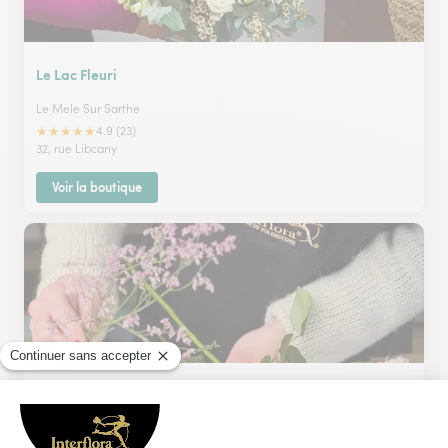
Le Lac Fleuri
Le Mele Sur Sarthe
★
★
★
★
★
4.9 (23)
32, rue Libcany
Voir la boutique
Au Petit Jardinier
Alencon