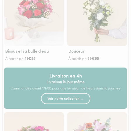
Bisous et sa bulle d'eau
Douceur
41€95
29€95
À partir de
À partir de
Livraison en 4h
Livraison le jour même
Commandez avant 17h00 pour une livraison de fleurs dans la journée
Voir notre collection →