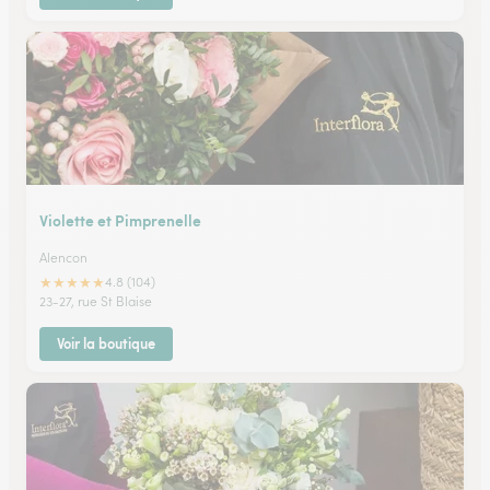
Violette et Pimprenelle
Alencon
★
★
★
★
★
4.8 (104)
23-27, rue St Blaise
Voir la boutique