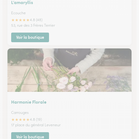
L’amaryllis
Ecouche
★
★
★
★
★
4.8 (48)
53, rue des 3 Frères Terrier
Voir la boutique
Harmonie Florale
Carrouges
★
★
★
★
★
4.8 (19)
17 place du général Leveneur
Voir la boutique