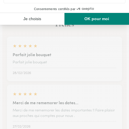
Ils ont fait livrer des fleurs ou une plante à
Frenes
★
★
★
★
★
Parfait jolie bouquet
Parfait jolie bouquet
28/02/2026
★
★
★
★
★
Merci de me rememorer les dates…
Merci de me rememorer les dates importantes !! Faire plaisir
aux proches qui comptes pour nous .
27/02/2026