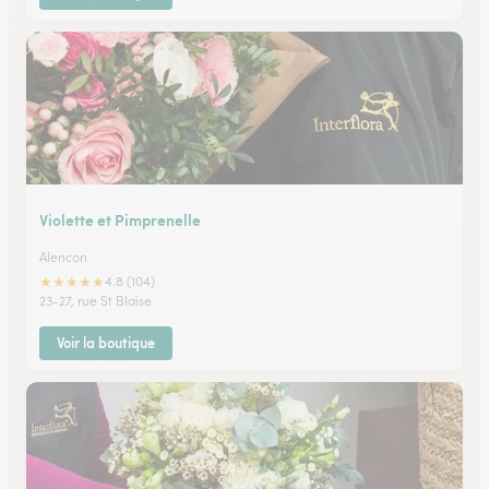
Violette et Pimprenelle
Alencon
★
★
★
★
★
4.8 (104)
23-27, rue St Blaise
Voir la boutique