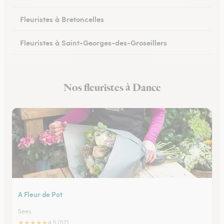
Fleuristes à Bretoncelles
Fleuristes à Saint-Georges-des-Groseillers
Fleuristes à Mortagne-au-Perche
Nos fleuristes à Dance
Fleuristes au Mêle-sur-Sarthe
A Fleur de Pot
Sees
★
★
★
★
★
4.5 (52)