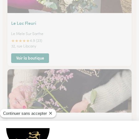
Le Lac Fleuri
Le Mele Sur Sarthe
★
★
★
★
★
4.9 (23)
32, rue Libcany
Voir la boutique
Au Petit Jardinier
Alencon