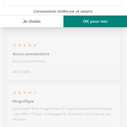
Ils ont fait livrer des fleurs ou une plante à
Dance
★
★
★
★
★
Aucun commentaire
Aucun commentaire
28/07/2026
★
★
★
★
★
Magnifique
Le bouquet était magnifique. Et il a plu à la personne à qui je
vais offert. Choisir. Le bouquet du fleuriste c'est toujours une
réussite