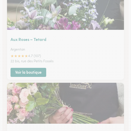
Aux Roses – Tetard
Argentan
★
★
★
★
★
4.7 (107)
22 bis, rue des Petits Fossés
Voir la boutique