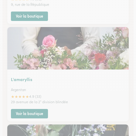
9, rue de la République
Voir la boutique
L’amaryllis
Argentan
★
★
★
★
★
4.9 (33)
29 avenue de la 2° division blindée
Voir la boutique