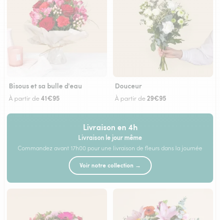
Bisous et sa bulle d'eau
Douceur
41€95
29€95
À partir de
À partir de
Livraison en 4h
Livraison le jour même
Commandez avant 17h00 pour une livraison de fleurs dans la journée
Voir notre collection →