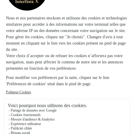
★
★
★
★
★
4.5 (171)
70, rue du Mans
Voir la boutique
O Mille et Une Fleur
Pre en Pail St Samson
★
★
★
★
★
5 (26)
65, rue Aristide Briand
Voir la boutique