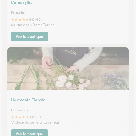
L’amaryllis
Ecouche
★
★
★
★
★
4.8 (48)
53, rue des 3 Frères Terrier
Voir la boutique
Harmonie Florale
Carrouges
★
★
★
★
★
4.8 (19)
17 place du général Leveneur
Voir la boutique