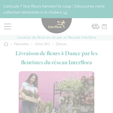
Aller au contenu
Canicule ? Nos fleurs tiennent le coup ! Découvrez notre
collection résistante à la chaleur
ici
Livraison de fleurs en 4h par un fleuriste Interflora
›
Fleuristes
›
Orne (61)
›
Dance
Accueil
Livraison de fleurs à Dance par les
fleuristes du réseau Interflora