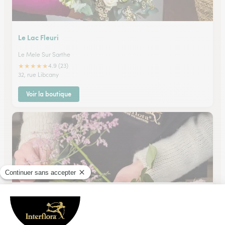
Le Lac Fleuri
Le Mele Sur Sarthe
★
★
★
★
★
4.9 (23)
32, rue Libcany
Voir la boutique
Au Petit Jardinier
Alencon