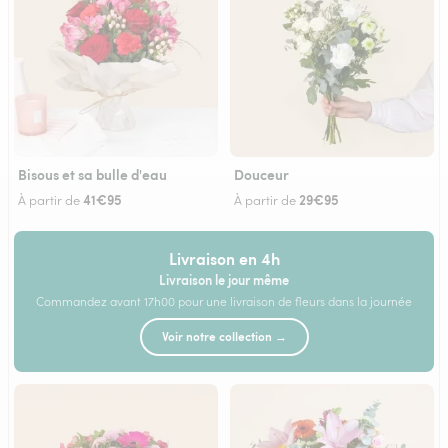
Bisous et sa bulle d'eau
Douceur
41€95
29€95
À partir de
À partir de
Livraison en 4h
Livraison le jour même
Commandez avant 17h00 pour une livraison de fleurs dans la journée
Voir notre collection →