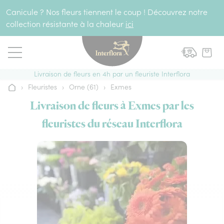
Aller au contenu
Canicule ? Nos fleurs tiennent le coup ! Découvrez notre
collection résistante à la chaleur
ici
Livraison de fleurs en 4h par un fleuriste Interflora
›
Fleuristes
›
Orne (61)
›
Exmes
Accueil
Livraison de fleurs à Exmes par les
fleuristes du réseau Interflora