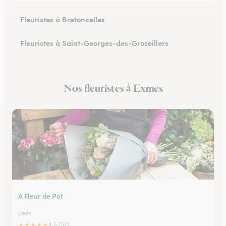
Fleuristes à Bretoncelles
Fleuristes à Saint-Georges-des-Groseillers
Fleuristes à Mortagne-au-Perche
Nos fleuristes à Exmes
Fleuristes au Mêle-sur-Sarthe
A Fleur de Pot
Sees
★
★
★
★
★
4.5 (52)