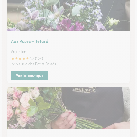
Aux Roses – Tetard
Argentan
★
★
★
★
★
4.7 (107)
22 bis, rue des Petits Fossés
Voir la boutique