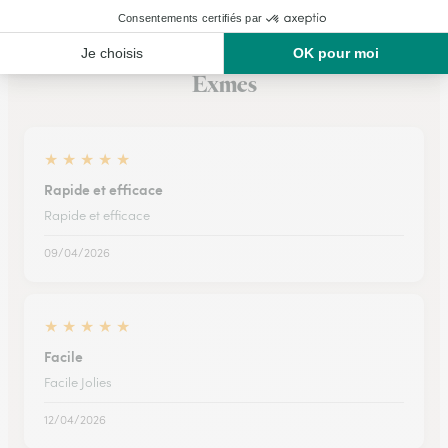
Ils ont fait livrer des fleurs ou une plante à
Exmes
★
★
★
★
★
Rapide et efficace
Rapide et efficace
09/04/2026
★
★
★
★
★
Facile
Facile Jolies
12/04/2026