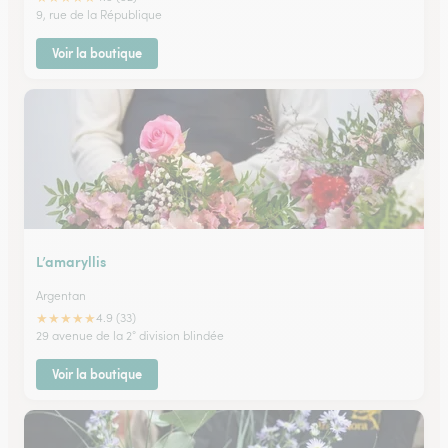
9, rue de la République
Voir la boutique
L’amaryllis
Argentan
★
★
★
★
★
4.9 (33)
29 avenue de la 2° division blindée
Voir la boutique