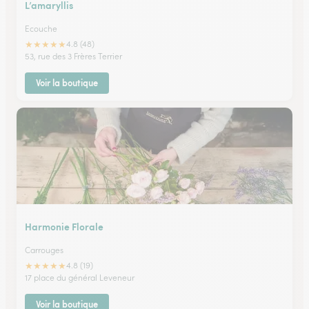
L’amaryllis
Ecouche
★
★
★
★
★
4.8 (48)
53, rue des 3 Frères Terrier
Voir la boutique
Harmonie Florale
Carrouges
★
★
★
★
★
4.8 (19)
17 place du général Leveneur
Voir la boutique