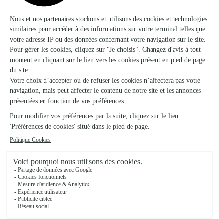
★
★
★
★
★
4.5 (171)
70, rue du Mans
Voir la boutique
O Mille et Une Fleur
Pre en Pail St Samson
★
★
★
★
★
5 (26)
65, rue Aristide Briand
Voir la boutique