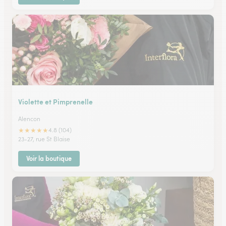
Violette et Pimprenelle
Alencon
★
★
★
★
★
4.8 (104)
23-27, rue St Blaise
Voir la boutique