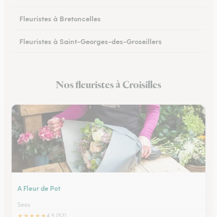
Fleuristes à Bretoncelles
Fleuristes à Saint-Georges-des-Groseillers
Fleuristes à Mortagne-au-Perche
Nos fleuristes à Croisilles
Fleuristes au Mêle-sur-Sarthe
A Fleur de Pot
Sees
★
★
★
★
★
4.5 (52)