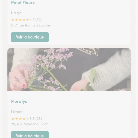
Pinot Fleurs
L'aigle
★
★
★
★
★
4.7 (32)
5-7, rue Romain Darchy
Voir la boutique
Floralys
Livarot
★
★
★
★
★
3.8 (28)
20, rue Maréchal Foch
Voir la boutique