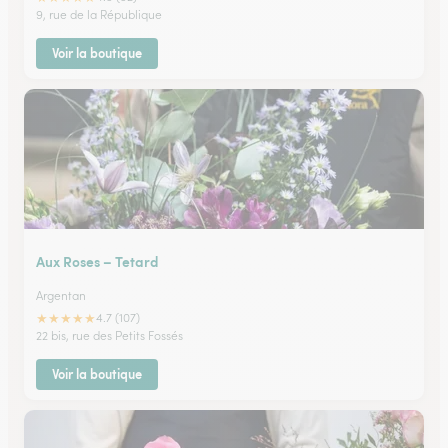
9, rue de la République
Voir la boutique
Aux Roses – Tetard
Argentan
★
★
★
★
★
4.7 (107)
22 bis, rue des Petits Fossés
Voir la boutique