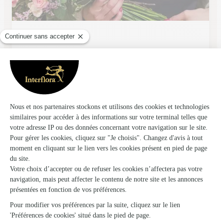
L’amaryllis
Ecouche
★
★
★
★
★
4.8 (48)
53, rue des 3 Frères Terrier
Voir la boutique
Ils ont fait livrer des fleurs ou une plante à
Croisilles
★
★
★
★
★
Bien reçu