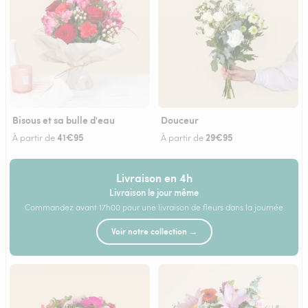
Bisous et sa bulle d'eau
Douceur
41€95
29€95
À partir de
À partir de
Livraison en 4h
Livraison le jour même
Commandez avant 17h00 pour une livraison de fleurs dans la journée
Voir notre collection →