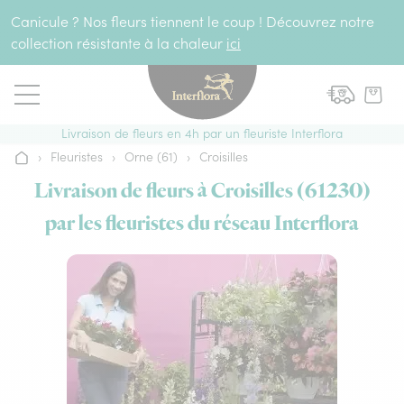
Aller au contenu
Canicule ? Nos fleurs tiennent le coup ! Découvrez notre
collection résistante à la chaleur
ici
Livraison de fleurs en 4h par un fleuriste Interflora
›
Fleuristes
›
Orne (61)
›
Croisilles
Accueil
Livraison de fleurs à Croisilles (61230)
par les fleuristes du réseau Interflora