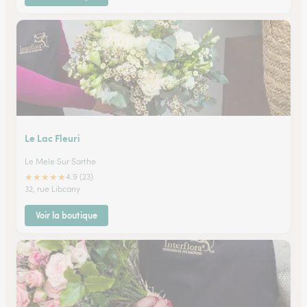
Le Lac Fleuri
Le Mele Sur Sarthe
★
★
★
★
★
4.9 (23)
32, rue Libcany
Voir la boutique