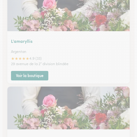
L’amaryllis
Argentan
★
★
★
★
★
4.9 (33)
29 avenue de la 2° division blindée
Voir la boutique