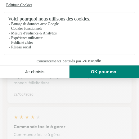
Bouquet livré à la bonne adresse. J'ignore la date qui était
planifiée par la personne qui a commandé. Je suis donc
incapable de juger le respect de la date de livraison.
21/01/2026
★
★
★
★
★
Simple, efficace. C’est le top pour faire plaisir à ceux
qu’on aime
Top , rien à dire, jusqu’à présent, le concept ravi tout le
monde, félicitations
22/06/2026
★
★
★
★
★
Commande facile à gérer
Commande facile à gérer