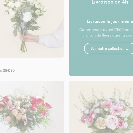
Livraison en 4h
—
Livraison le jour même
Commandez avant 17h00 pour
livraison de fleurs dans la jou
Voir notre collection →
29€95
de