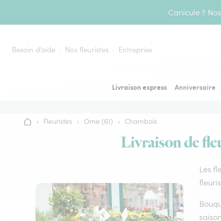
Aller au contenu
Canicule ? Nos 
Besoin d’aide
Nos fleuristes
Entreprise
Livraison express
Anniversaire
›
Fleuristes
›
Orne (61)
›
Chambois
Accueil
Livraison de fle
Les fl
fleuri
Bouque
saison