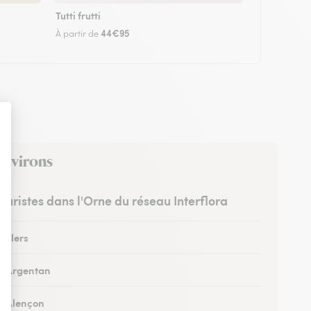
Tutti frutti
44€95
À partir de
environs
leuristes dans l'Orne du réseau Interflora
à Flers
 à Argentan
 à Alençon