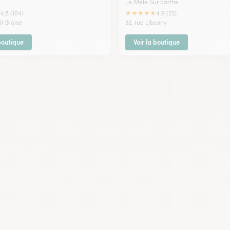
Le Mele Sur Sarthe
★
★
★
★
★
4.8 (104)
4.9 (23)
St Blaise
32, rue Libcany
 boutique
Voir la boutique