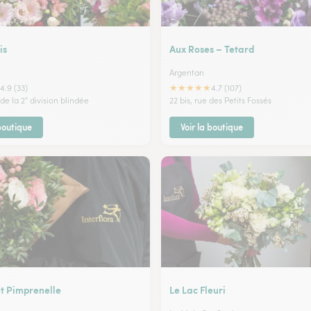
is
Aux Roses – Tetard
Argentan
★
★
★
★
★
4.9 (33)
4.7 (107)
e la 2° division blindée
22 bis, rue des Petits Fossés
 boutique
Voir la boutique
et Pimprenelle
Le Lac Fleuri