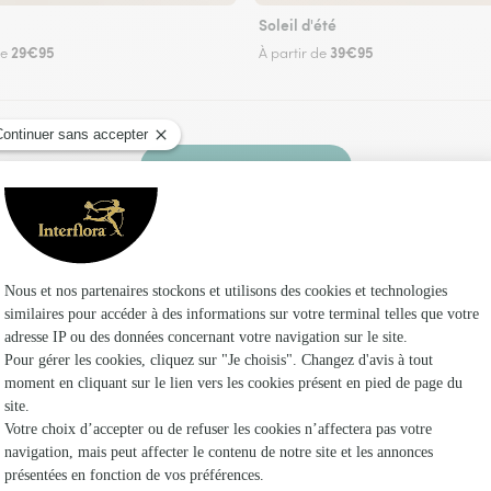
Soleil d'été
29€95
39€95
de
À partir de
Faire livrer des fleurs
 un fleuriste Interflora à Chambois et dans ses 
Les f
Fleuristes 
Fleuristes
Fleuristes