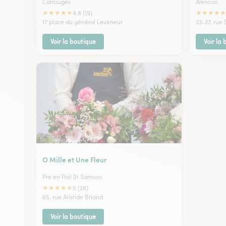
Carrouges
Alencon
★
★
★
★
★
★
★
★
★
★
4.8 (19)
17 place du général Leveneur
23-27, rue 
Voir la boutique
Voir la
O Mille et Une Fleur
Pre en Pail St Samson
★
★
★
★
★
5 (26)
65, rue Aristide Briand
Voir la boutique