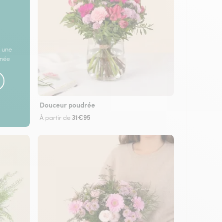
 une
rnée
Douceur poudrée
31€95
À partir de