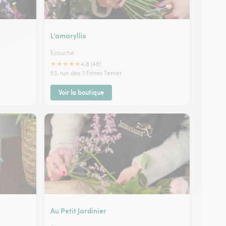
L’amaryllis
Ecouche
★
★
★
★
★
4.8 (48)
53, rue des 3 Frères Terrier
Voir la boutique
Au Petit Jardinier