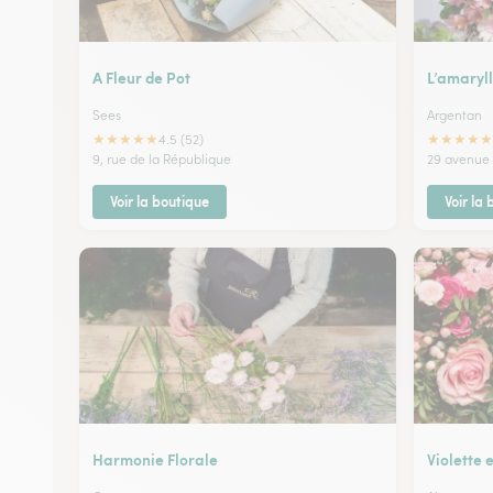
A Fleur de Pot
L’amaryll
Sees
Argentan
★
★
★
★
★
★
★
★
★
★
4.5 (52)
9, rue de la République
29 avenue d
Voir la boutique
Voir la
Harmonie Florale
Violette 