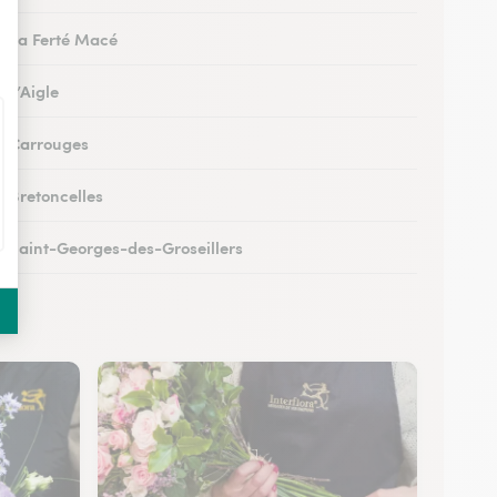
 à La Ferté Macé
à L’Aigle
 à Carrouges
à Bretoncelles
 à Saint-Georges-des-Groseillers
 à Mortagne-au-Perche
 au Mêle-sur-Sarthe