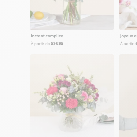
Instant complice
Joyeux a
52€95
À partir de
À partir 