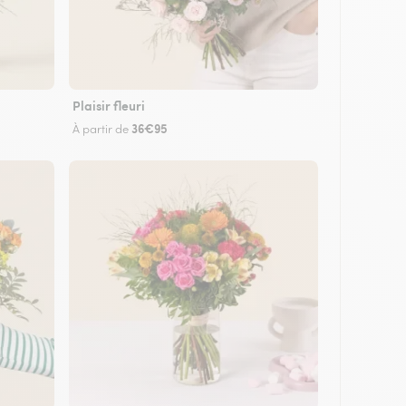
Plaisir fleuri
36€95
À partir de