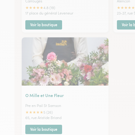
Carrouges
Alencon
★
★
★
★
★
★
★
★
★
★
4.8 (19)
17 place du général Leveneur
23-27, rue 
Voir la boutique
Voir la
O Mille et Une Fleur
Pre en Pail St Samson
★
★
★
★
★
5 (26)
65, rue Aristide Briand
Voir la boutique