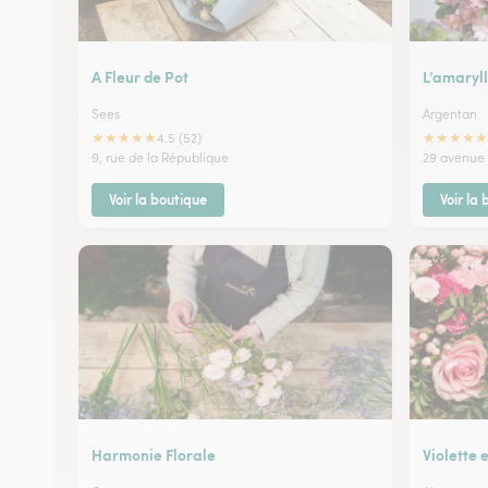
A Fleur de Pot
L’amaryll
Sees
Argentan
★
★
★
★
★
★
★
★
★
★
4.5 (52)
9, rue de la République
29 avenue d
Voir la boutique
Voir la
Harmonie Florale
Violette 