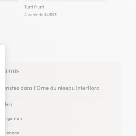
Tutti frutti
44€95
À partir de
nvirons
leuristes dans l'Orne du réseau Interflora
à Flers
 à Argentan
 à Alençon