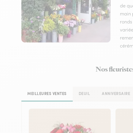
de qua
main p
ronds 
variée
remerc
cérém
Nos fleuriste
MEILLEURES VENTES
DEUIL
ANNIVERSAIRE