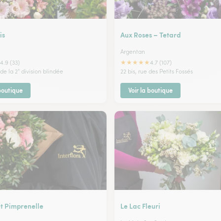
is
Aux Roses – Tetard
Argentan
★
★
★
★
★
4.9 (33)
4.7 (107)
e la 2° division blindée
22 bis, rue des Petits Fossés
 boutique
Voir la boutique
et Pimprenelle
Le Lac Fleuri