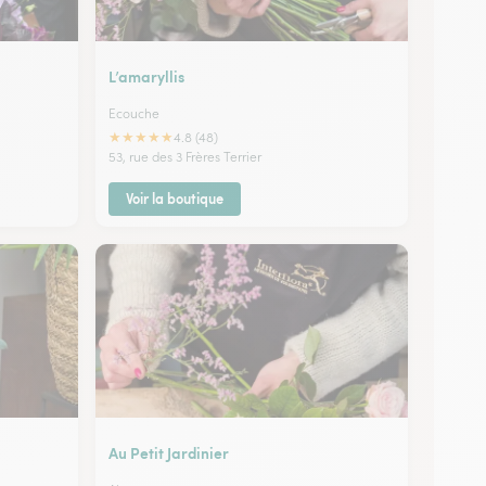
L’amaryllis
Ecouche
★
★
★
★
★
4.8 (48)
53, rue des 3 Frères Terrier
Voir la boutique
Au Petit Jardinier