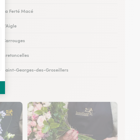
 à La Ferté Macé
à L’Aigle
 à Carrouges
à Bretoncelles
 à Saint-Georges-des-Groseillers
 à Mortagne-au-Perche
 au Mêle-sur-Sarthe