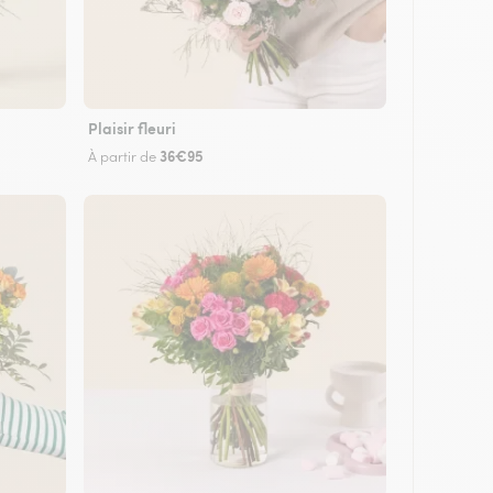
Plaisir fleuri
36€95
À partir de