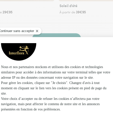
Soleil d'été
29€95
39€95
de
À partir de
Faire livrer des fleurs
z un fleuriste Interflora à Marcei et dans ses e
Les f
Fleuristes 
Fleuristes
Fleuristes