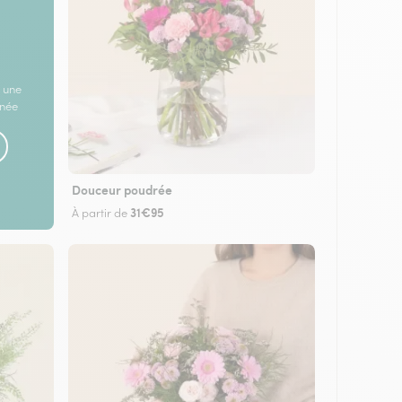
 une
rnée
Douceur poudrée
31€95
À partir de