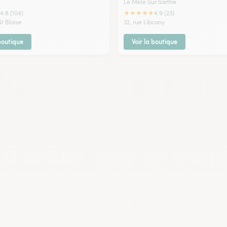
Le Mele Sur Sarthe
★
★
★
★
★
4.8 (104)
4.9 (23)
St Blaise
32, rue Libcany
 boutique
Voir la boutique