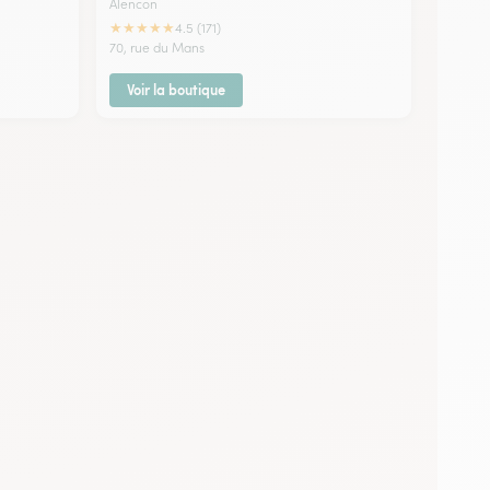
Alencon
★
★
★
★
★
4.5 (171)
70, rue du Mans
Voir la boutique