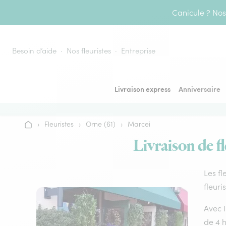
Aller au contenu
Canicule ? Nos 
Besoin d’aide
Nos fleuristes
Entreprise
Livraison express
Anniversaire
›
Fleuristes
›
Orne (61)
›
Marcei
Accueil
Livraison de fl
Les fl
fleuri
Avec I
de 4 