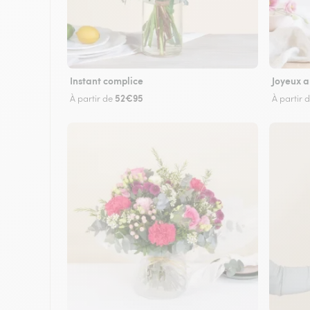
Instant complice
Joyeux a
52€95
À partir de
À partir 