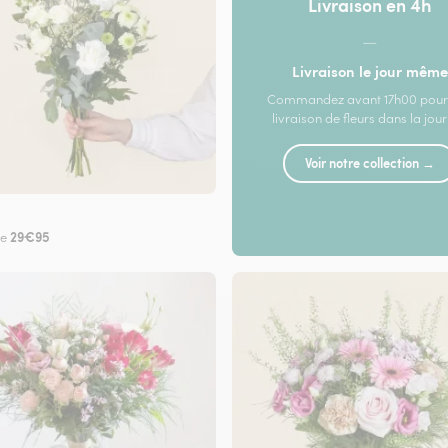
Livraison en 4h
—
Livraison le jour même
Commandez avant 17h00 pour
livraison de fleurs dans la jou
Voir notre collection →
29€95
de