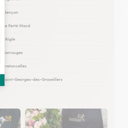
 à Alençon
 à La Ferté Macé
à L’Aigle
 à Carrouges
à Bretoncelles
 à Saint-Georges-des-Groseillers
 à Mortagne-au-Perche
 au Mêle-sur-Sarthe