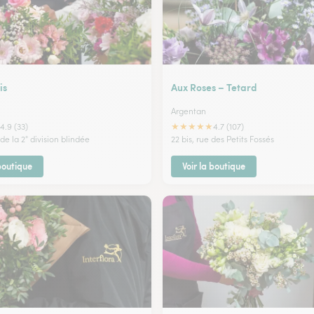
is
Aux Roses – Tetard
Argentan
★
★
★
★
★
4.9 (33)
4.7 (107)
e la 2° division blindée
22 bis, rue des Petits Fossés
 boutique
Voir la boutique