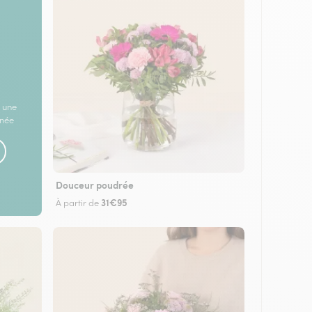
 une
rnée
Douceur poudrée
31€95
À partir de