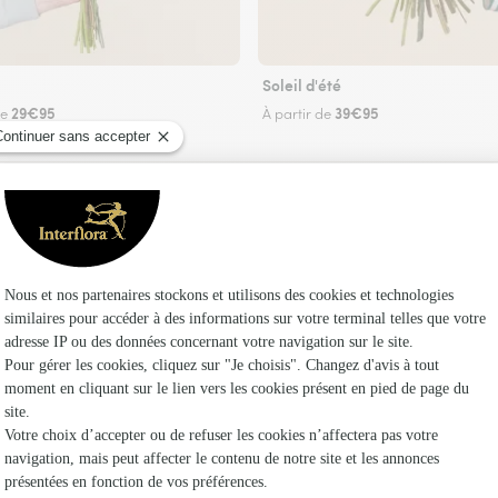
Soleil d'été
29€95
39€95
de
À partir de
Faire livrer des fleurs
riste Interflora à Saint Denis de Villenette et d
Les f
Fleuristes 
Fleuristes