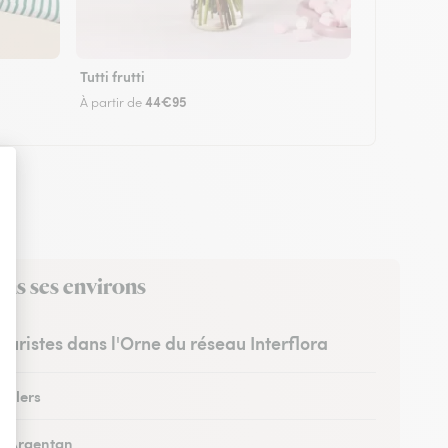
Tutti frutti
44€95
À partir de
ans ses environs
leuristes dans l'Orne du réseau Interflora
à Flers
 à Argentan