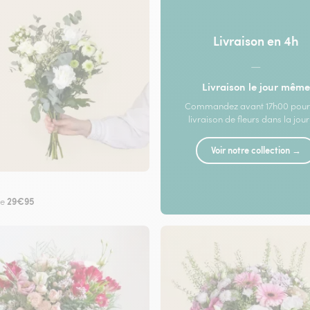
Livraison en 4h
—
Livraison le jour même
Commandez avant 17h00 pour
livraison de fleurs dans la jou
Voir notre collection →
29€95
de