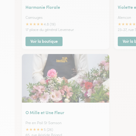
Harmonie Florale
Violette 
Carrouges
Alencon
★
★
★
★
★
★
★
★
★
★
4.8 (19)
17 place du général Leveneur
23-27, rue 
Voir la boutique
Voir la
O Mille et Une Fleur
Pre en Pail St Samson
★
★
★
★
★
5 (26)
65, rue Aristide Briand