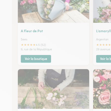
A Fleur de Pot
L’amaryll
Sees
Argentan
★
★
★
★
★
★
★
★
★
★
4.5 (52)
9, rue de la République
29 avenue d
Voir la boutique
Voir la