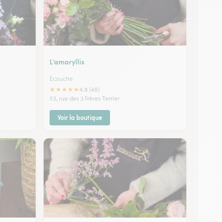
L’amaryllis
Ecouche
★
★
★
★
★
4.8 (48)
53, rue des 3 Frères Terrier
Voir la boutique