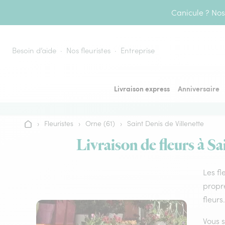
Aller au contenu
Canicule ? Nos 
Besoin d’aide
Nos fleuristes
Entreprise
Livraison express
Anniversaire
›
Fleuristes
›
Orne (61)
›
Saint Denis de Villenette
Accueil
Livraison de fleurs à Sa
Les fl
propre
fleurs.
Vous s