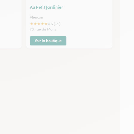
Au Petit Jardinier
Alencon
★
★
★
★
★
4.5 (171)
70, rue du Mans
Voir la boutique