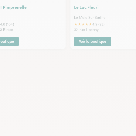
et Pimprenelle
Le Lac Fleuri
Le Mele Sur Sarthe
★
★
★
★
★
4.8 (104)
4.9 (23)
St Blaise
32, rue Libcany
 boutique
Voir la boutique