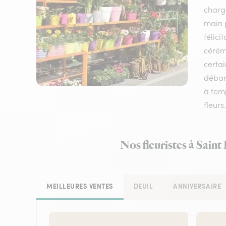
charge
main p
félici
cérémo
certai
débarr
à temp
fleurs
Nos fleuristes à Saint
MEILLEURES VENTES
DEUIL
ANNIVERSAIRE