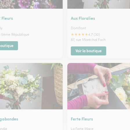
 Fleurs
Aux Floralies
ly
Domfront
★
★
★
★
★
a 5ème République
4.7 (30)
87, rue Maréchal Foch
 boutique
Voir la boutique
agabondes
Ferte Fleurs
andie
La Ferte Mace