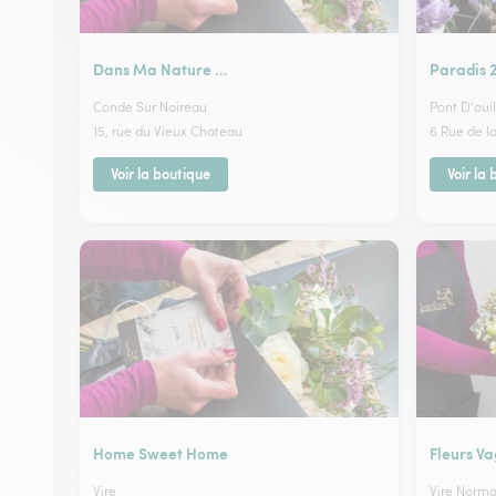
Dans Ma Nature …
Paradis 2
Conde Sur Noireau
Pont D'ouil
15, rue du Vieux Chateau
6 Rue de l
Voir la boutique
Voir la
Home Sweet Home
Fleurs V
Vire
Vire Norm