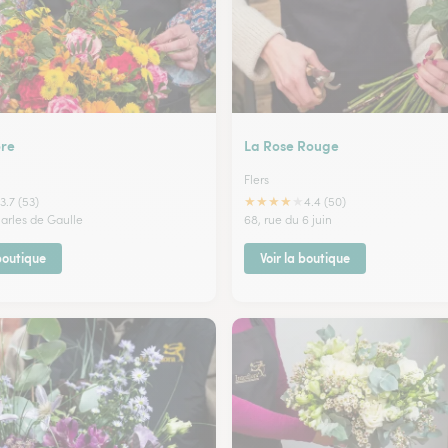
ore
La Rose Rouge
Flers
★
★
★
★
★
3.7 (53)
4.4 (50)
harles de Gaulle
68, rue du 6 juin
 boutique
Voir la boutique