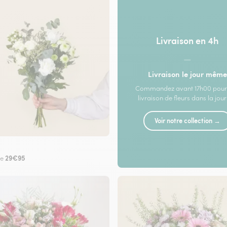
Livraison en 4h
—
Livraison le jour même
Commandez avant 17h00 pour
livraison de fleurs dans la jou
Voir notre collection →
29€95
de