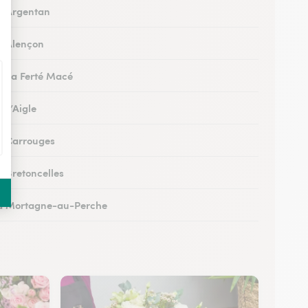
 à Argentan
 à Alençon
 à La Ferté Macé
à L’Aigle
 à Carrouges
à Bretoncelles
 à Mortagne-au-Perche
 au Mêle-sur-Sarthe
à Sées