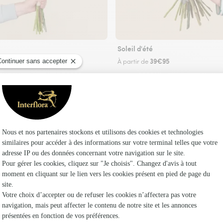
Soleil d'été
29€95
39€95
de
À partir de
Faire livrer des fleurs
te Interflora à Saint-Georges-des-Groseillers e
Les f
Fleuristes 