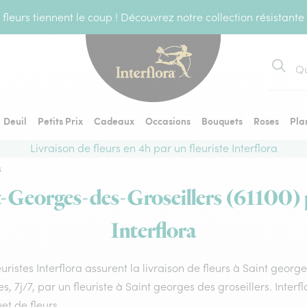
fleurs tiennent le coup ! Découvrez notre collection résistante
Recher
Deuil
Petits Prix
Cadeaux
Occasions
Bouquets
Roses
Pla
Livraison de fleurs en 4h par un fleuriste Interflora
s
t-Georges-des-Groseillers (61100) p
Interflora
euristes Interflora assurent la livraison de fleurs à Saint georg
s, 7j/7, par un fleuriste à Saint georges des groseillers. Inter
t de fleurs.