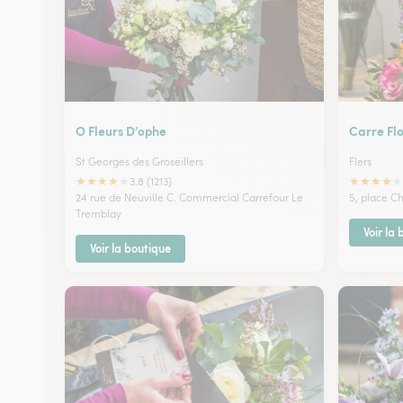
O Fleurs D’ophe
Carre Fl
St Georges des Groseillers
Flers
★
★
★
★
★
★
★
★
★
★
3.8 (1213)
24 rue de Neuville C. Commercial Carrefour Le
5, place C
Tremblay
Voir la
Voir la boutique