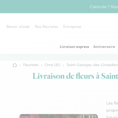
Aller au contenu
Canicule ? Nos 
Besoin d’aide
Nos fleuristes
Entreprise
Livraison express
Anniversaire
›
Fleuristes
›
Orne (61)
›
Saint-Georges-des-Groseiller
Accueil
Livraison de fleurs à Sain
Les fl
propre
bouque