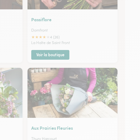
Passiflore
Domfront
★
★
★
★
★
4 (26)
La Halte de Saint Front
Voir la boutique
Aux Prairies Fleuries
Thury Harcourt