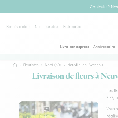
Aller au contenu
Canicule ? Nos 
Besoin d’aide
Nos fleuristes
Entreprise
Livraison express
Anniversaire
›
Fleuristes
›
Nord (59)
›
Neuville-en-Avesnois
Accueil
Livraison de fleurs à Neuv
Les fl
7j/7, 
Vous s
réalis