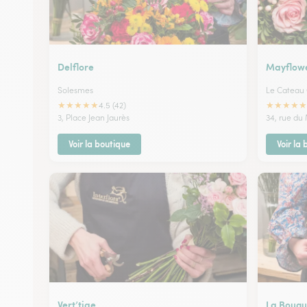
Delflore
Mayflow
Solesmes
Le Cateau
★
★
★
★
★
★
★
★
★
★
4.5 (42)
3, Place Jean Jaurès
34, rue du
Voir la boutique
Voir la
Vert’tige
La Bouqu