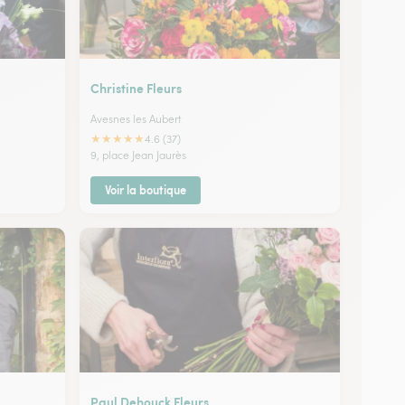
Christine Fleurs
Avesnes les Aubert
★
★
★
★
★
4.6 (37)
9, place Jean Jaurès
Voir la boutique
Paul Dehouck Fleurs