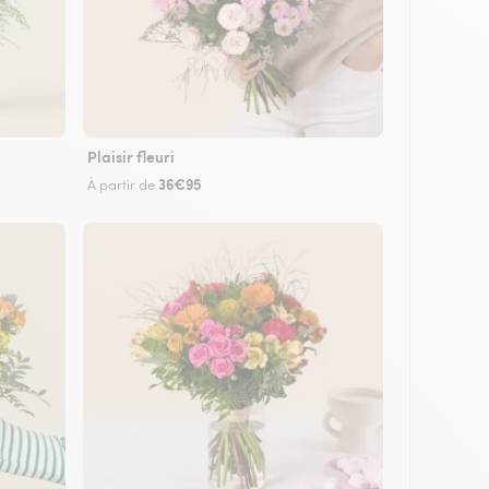
Plaisir fleuri
36€95
À partir de