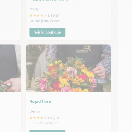
Marly
★
★
★
★
★
4.4 (48)
111, rue Jean-Jaures
Voir la boutique
Rapid’flore
Denain
★
★
★
★
★
3.8 (70)
1, rue Pierre Bériot