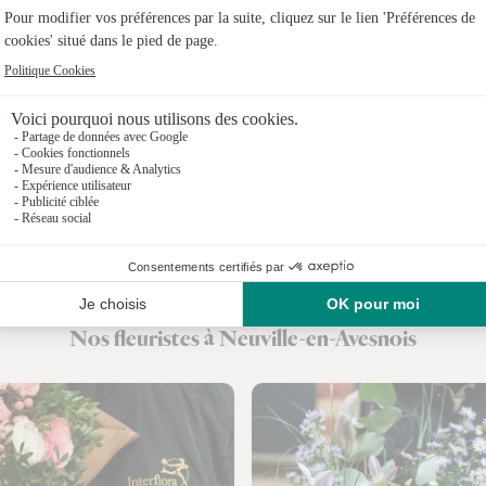
Fleuristes
Fleuristes
Fleuristes
Fleuriste
Fleuristes
Fleuristes
Fleuristes 
Nos fleuristes à Neuville-en-Avesnois
Fleuristes