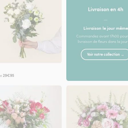
Livraison en 4h
—
Livraison le jour même
Commandez avant 17h00 pour
livraison de fleurs dans la jou
Voir notre collection →
29€95
de