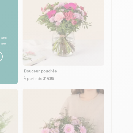
 une
rnée
Douceur poudrée
31€95
À partir de