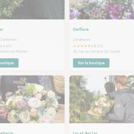
er
Delflore
 Cambresis
Landrecies
★
★
★
★
★
4.5 (41)
4.8 (72)
 Marechal Mortier
28, rue du Général De Gaulle
 boutique
Voir la boutique
etterie
Lys et des Lys