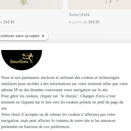
Soleil d'été
29€95
39€95
de
À partir de
Faire livrer des fleurs
euriste Interflora à Neuville-en-Avesnois et dan
Les fl
Fleuristes à
Fleuristes