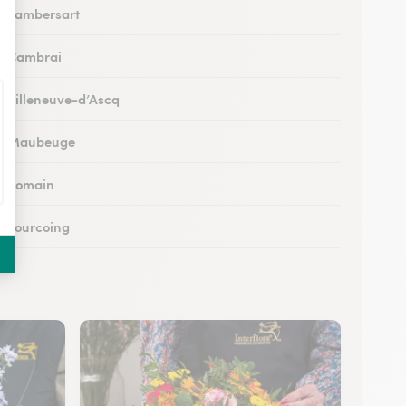
 à Lambersart
 à Cambrai
 à Villeneuve-d’Ascq
s à Maubeuge
 à Somain
 à Tourcoing
à Loos
 à Cysoing