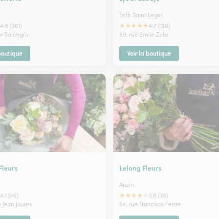
Trith Saint Leger
★
★
★
★
★
4.5 (361)
4.7 (126)
er Salengro
59, rue Emile Zola
 boutique
Voir la boutique
Fleurs
Lelong Fleurs
Anzin
★
★
★
★
★
4.1 (46)
3.8 (38)
 Jean Jaures
54, rue Francisco Ferrer