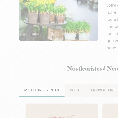
votre 
notre 
toute 
compos
feuil
que vo
bouque
Nos fleuristes à Neu
MEILLEURES VENTES
DEUIL
ANNIVERSAIRE