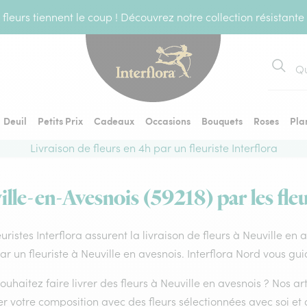
fleurs tiennent le coup ! Découvrez notre collection résistante
Recher
Deuil
Petits Prix
Cadeaux
Occasions
Bouquets
Roses
Pla
Livraison de fleurs en 4h par un fleuriste Interflora
ille-en-Avesnois (59218) par les fleu
euristes Interflora assurent la livraison de fleurs à Neuville en
par un fleuriste à Neuville en avesnois. Interflora Nord vous gu
ouhaitez faire livrer des fleurs à Neuville en avesnois ? Nos ar
er votre composition avec des fleurs sélectionnées avec soi e