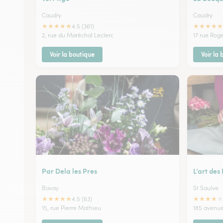
Caudry
Caudry
★
★
★
★
★
★
★
★
★
★
4.5 (361)
2, rue du Maréchal Leclerc
17 rue Rog
Voir la boutique
Voir la
Par Dela les Pres
L’art des 
Bavay
St Saulve
★
★
★
★
★
★
★
★
★
★
4.5 (63)
15, rue Pierre Mathieu
185 avenue