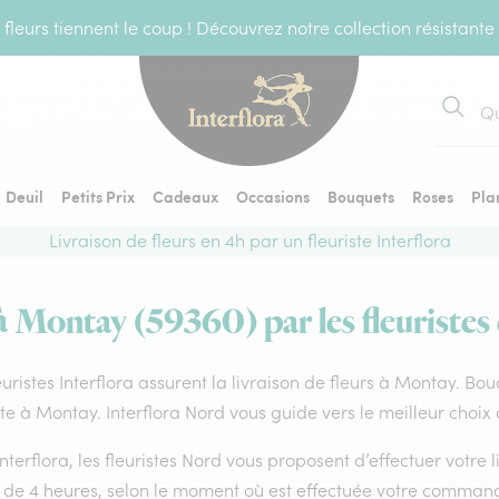
fleurs tiennent le coup ! Découvrez notre collection résistante
Recher
Deuil
Petits Prix
Cadeaux
Occasions
Bouquets
Roses
Pla
Livraison de fleurs en 4h par un fleuriste Interflora
 à Montay (59360) par les fleuristes 
euristes Interflora assurent la livraison de fleurs à Montay. Bou
ste à Montay. Interflora Nord vous guide vers le meilleur choix
nterflora, les fleuristes Nord vous proposent d’effectuer votre l
 de 4 heures, selon le moment où est effectuée votre command