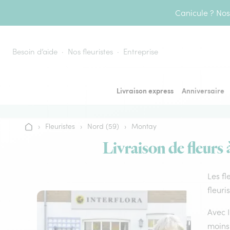
Aller au contenu
Canicule ? Nos 
Besoin d’aide
Nos fleuristes
Entreprise
Livraison express
Anniversaire
›
Fleuristes
›
Nord (59)
›
Montay
Accueil
Livraison de fleurs
Les fl
fleuri
Avec I
moins