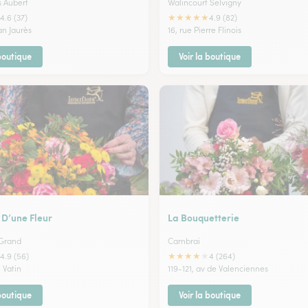
s Aubert
Walincourt Selvigny
★
★
★
★
★
4.6 (37)
4.9 (82)
an Jaurès
16, rue Pierre Flinois
 boutique
Voir la boutique
 D’une Fleur
La Bouquetterie
 Grand
Cambrai
★
★
★
★
★
4.9 (56)
4 (264)
e Vatin
119-121, av de Valenciennes
 boutique
Voir la boutique