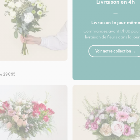
Livraison en 4h
—
Livraison le jour même
Commandez avant 17h00 pour
livraison de fleurs dans la jou
Voir notre collection →
29€95
de