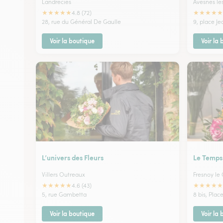
Landrecies
Avesnes le
★
★
★
★
★
★
★
★
★
★
4.8 (72)
28, rue du Général De Gaulle
9, place Je
Voir la boutique
Voir la
L’univers des Fleurs
Le Temps
Villers Outreaux
Fresnoy le
★
★
★
★
★
★
★
★
★
★
4.6 (43)
5, rue Gambetta
8 bis, Plac
Voir la boutique
Voir la