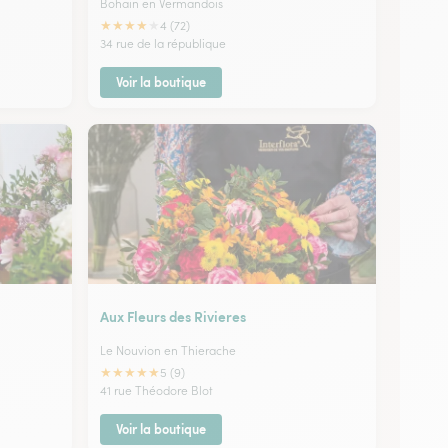
Bohain en Vermandois
★
★
★
★
★
4 (72)
34 rue de la république
Voir la boutique
Aux Fleurs des Rivieres
Le Nouvion en Thierache
★
★
★
★
★
5 (9)
41 rue Théodore Blot
Voir la boutique