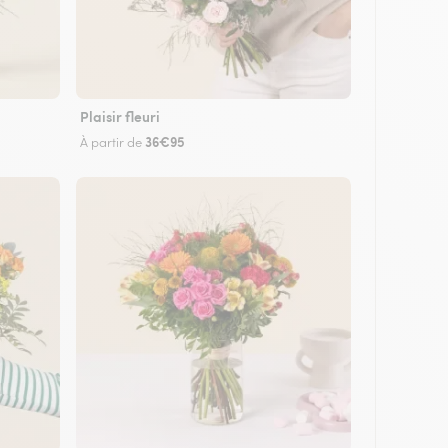
Plaisir fleuri
36€95
À partir de