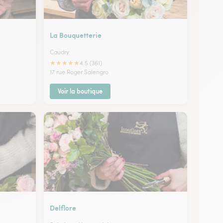
La Bouquetterie
Caudry
★
★
★
★
★
4.5 (361)
17 rue Roger Salengro
Voir la boutique
Delflore