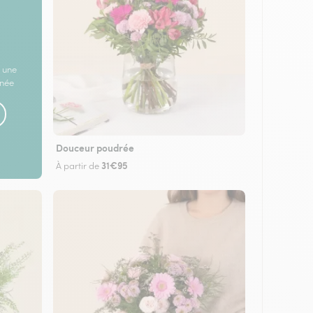
 une
rnée
Douceur poudrée
31€95
À partir de