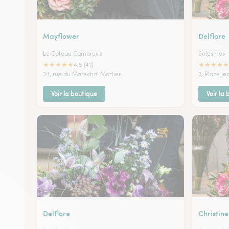
Mayflower
Delflore
Le Cateau Cambresis
Solesmes
★
★
★
★
★
★
★
★
★
★
4.5 (41)
34, rue du Marechal Mortier
3, Place Je
Voir la boutique
Voir la
Delflore
Christine