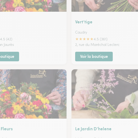
Vert’tige
Caudry
★
★
★
★
★
4.5 (42)
4.5 (361)
an Jaurès
2, rue du Maréchal Leclerc
 boutique
Voir la boutique
 Fleurs
Le Jardin D’helene