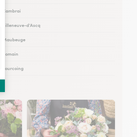
 à Cambrai
 à Villeneuve-d’Ascq
s à Maubeuge
 à Somain
 à Tourcoing
à Loos
 à Cysoing