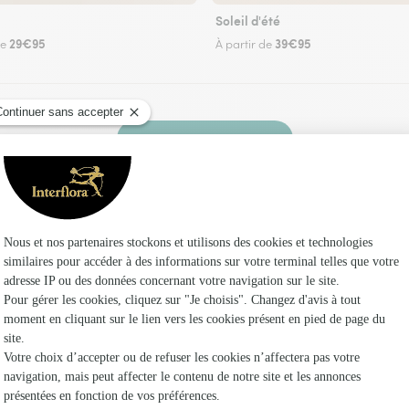
Soleil d'été
29€95
39€95
de
À partir de
Faire livrer des fleurs
z un fleuriste Interflora à Montay et dans ses e
Les fl
Fleuristes à
Fleuristes
Fleuristes