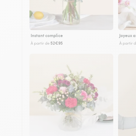
Instant complice
Joyeux a
52€95
À partir de
À partir 