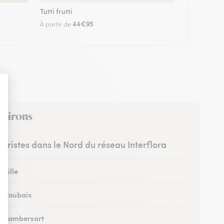
Tutti frutti
44€95
À partir de
nvirons
euristes dans le Nord du réseau Interflora
 Lille
 à Roubaix
 à Lambersart