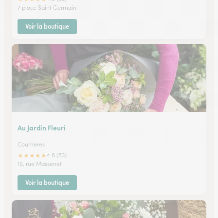
7 place Saint Germain
Voir la boutique
Au Jardin Fleuri
Courrieres
★
★
★
★
★
4.8 (83)
19, rue Massenet
Voir la boutique