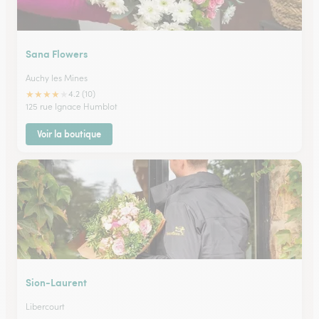
Sana Flowers
Auchy les Mines
★
★
★
★
★
4.2 (10)
125 rue Ignace Humblot
Voir la boutique
Sion-Laurent
Libercourt