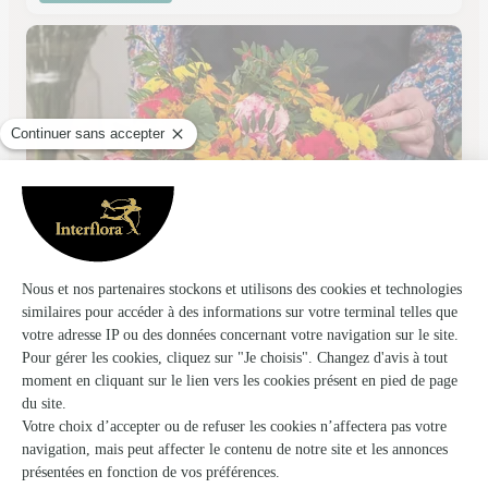
De Fleur en Fleurs
Arras
★
★
★
★
★
4.3 (248)
70, avenue Winston Churchill
Voir la boutique