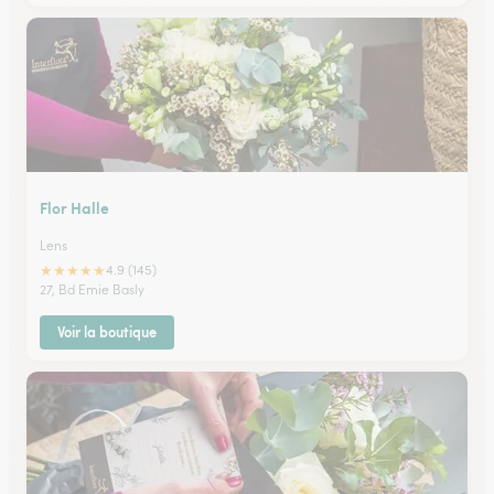
Flor Halle
Lens
★
★
★
★
★
4.9 (145)
27, Bd Emie Basly
Voir la boutique