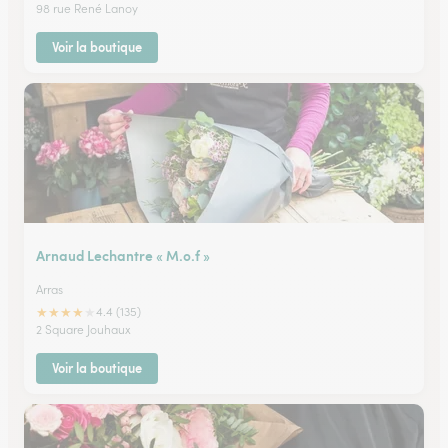
98 rue René Lanoy
Voir la boutique
Arnaud Lechantre « M.o.f »
Arras
★
★
★
★
★
4.4 (135)
2 Square Jouhaux
Voir la boutique