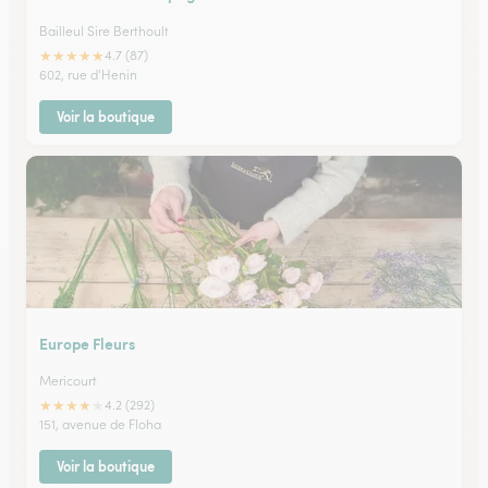
Bailleul Sire Berthoult
★
★
★
★
★
4.7 (87)
602, rue d'Henin
Voir la boutique
Europe Fleurs
Mericourt
★
★
★
★
★
4.2 (292)
151, avenue de Floha
Voir la boutique