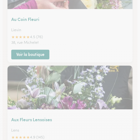
Au Coin Fleuri
Lievin
★
★
★
★
★
4.5 (76)
38, rue Michelet
Voir la boutique
Aux Fleurs Lensoises
Lens
★
★
★
★
★
4.9 (145)