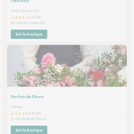
Fleurazur
Henin Beaumont
★
★
★
★
★
4.6 (115)
64, rue Montpencher
Voir la boutique
Parfum de Fleurs
Harnes
★
★
★
★
★
4.8 (56)
21, rue Anatole France
Voir la boutique