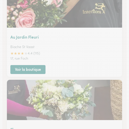
Au Jardin Fleuri
Biache St Vaast
★
★
★
★
★
4.4 (115)
17, rue Foch
Voir la boutique