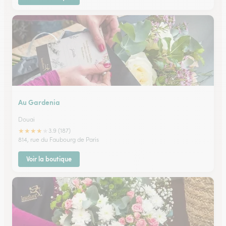
Au Gardenia
Douai
★
★
★
★
★
3.9 (187)
814, rue du Faubourg de Paris
Voir la boutique