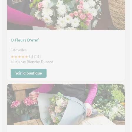
O Fleurs D’etef
Estevelles
★
★
★
★
★
4.8 (113)
75 bis rue Blanche Dupont
Voir la boutique