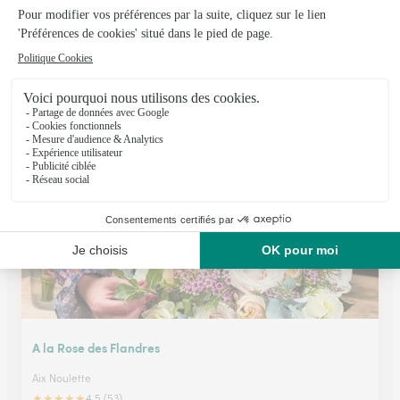
La Botte Fleurie
Noyelles Godault
★
★
★
★
★
4.4 (66)
51, rue Victor Hugo
Voir la boutique
A la Rose des Flandres
Aix Noulette
★
★
★
★
★
4.5 (53)