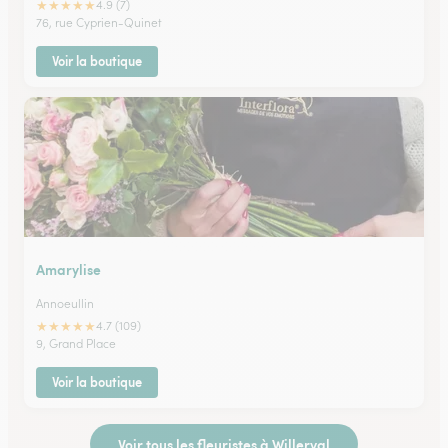
★
★
★
★
★
4.9 (7)
76, rue Cyprien-Quinet
Voir la boutique
Amarylise
Annoeullin
★
★
★
★
★
4.7 (109)
9, Grand Place
Voir la boutique
Voir tous les fleuristes à Willerval