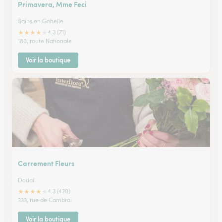
Primavera, Mme Feci
Sains en Gohelle
★
★
★
★
★
4.3 (71)
180, route Nationale
Voir la boutique
Carrement Fleurs
Douai
★
★
★
★
★
4.3 (420)
333, rue de Cambrai
Voir la boutique