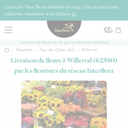
Aller au contenu
Canicule ? Nos fleurs tiennent le coup ! Découvrez notre
collection résistante à la chaleur
ici
Livraison de fleurs en 4h par un fleuriste Interflora
›
Fleuristes
›
Pas-de-Calais (62)
›
Willerval
Accueil
Livraison de fleurs à Willerval (62580)
par les fleuristes du réseau Interflora