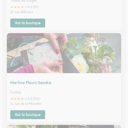
Thaon les Vosges
★
★
★
★
★
4.2 (81)
27 rue d'Alsace
Voir la boutique
Merlino Fleurs Sandra
Golbey
★
★
★
★
★
4.3 (104)
11, rue de la Moselle
Voir la boutique