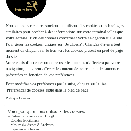
Fleurs et Passion
Anould
★
★
★
★
★
4.3 (63)
52 A, rue de Gerardmer
Voir la boutique