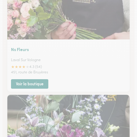
Ns Fleurs
Laval Sur Vologne
★
★
★
★
★
4.3 (54)
451, route de Bruyères
Voir la boutique