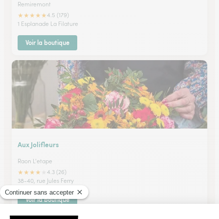
Remiremont
★
★
★
★
★
4.5 (179)
1 Esplanade La Filature
Voir la boutique
Aux Jolifleurs
Raon L'etape
★
★
★
★
★
4.3 (26)
38-40, rue Jules Ferry
Voir la boutique