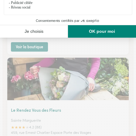
Au Jardin de L’abbaye
Moyenmoutier
★
★
★
★
★
5 (91)
35, rue de l'Hôtel de Ville
Voir la boutique
Le Rendez Vous des Fleurs
Sainte Marguerite
★
★
★
★
★
4.2 (88)
459, rue Ernest Charlier Espace Porte des Vosges