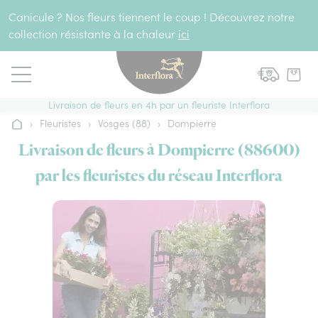
Aller au contenu
Canicule ? Nos fleurs tiennent le coup ! Découvrez notre
collection résistante à la chaleur
ici
Livraison de fleurs en 4h par un fleuriste Interflora
›
Fleuristes
›
Vosges (88)
›
Dompierre
Accueil
Livraison de fleurs à Dompierre (88600)
par les fleuristes du réseau Interflora