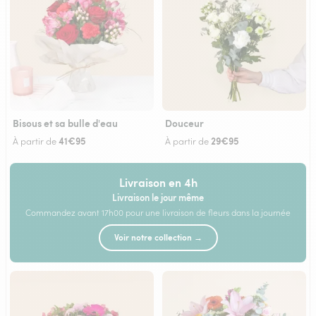
Bisous et sa bulle d'eau
Douceur
41€95
29€95
À partir de
À partir de
Livraison en 4h
Livraison le jour même
Commandez avant 17h00 pour une livraison de fleurs dans la journée
Voir notre collection →