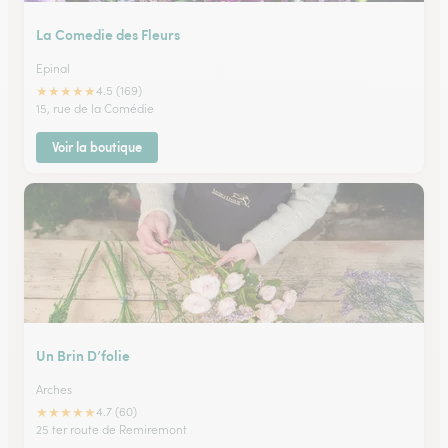
La Comedie des Fleurs
Epinal
★
★
★
★
★
4.5 (169)
15, rue de la Comédie
Voir la boutique
Un Brin D’folie
Arches
★
★
★
★
★
4.7 (60)
25 ter route de Remiremont