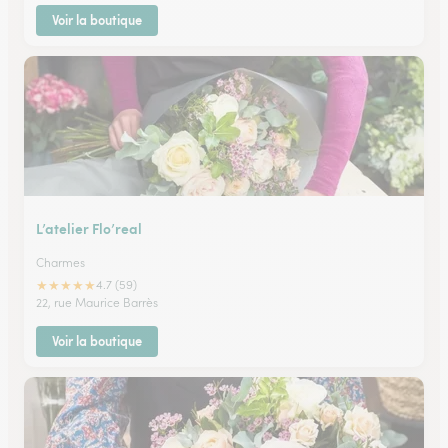
Voir la boutique
L’atelier Flo’real
Charmes
★
★
★
★
★
4.7 (59)
22, rue Maurice Barrès
Voir la boutique