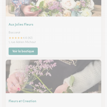
Aux Jolies Fleurs
Baccarat
★
★
★
★
★
4.6 (42)
1, rue Adrien Michaut
Voir la boutique
Fleurs et Creation