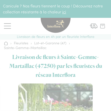
Aller au contenu
Canicule ? Nos fleurs tiennent le coup ! Découvrez notre
collection résistante à la chaleur
ici
Livraison de fleurs en 4h par un fleuriste Interflora
›
Fleuristes
›
Lot-et-Garonne (47)
›
Accueil
Sainte-Gemme-Martaillac
Livraison de fleurs à Sainte-Gemme-
Martaillac (47250) par les fleuristes du
réseau Interflora