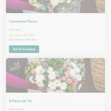
Carrement Fleurs
Tonneins
★
★
★
★
★
4.3 (127)
Rue Nelson Mandela
Voir la boutique
A Fleurs de Toi
Marmande