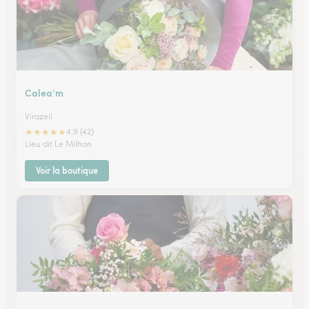
Calea’m
Virazeil
★
★
★
★
★
4.9 (42)
Lieu dit Le Milhan
Voir la boutique