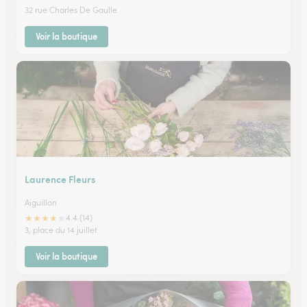
32 rue Charles De Gaulle
Voir la boutique
Laurence Fleurs
Aiguillon
★
★
★
★
★
4.4 (14)
3, place du 14 juillet
Voir la boutique