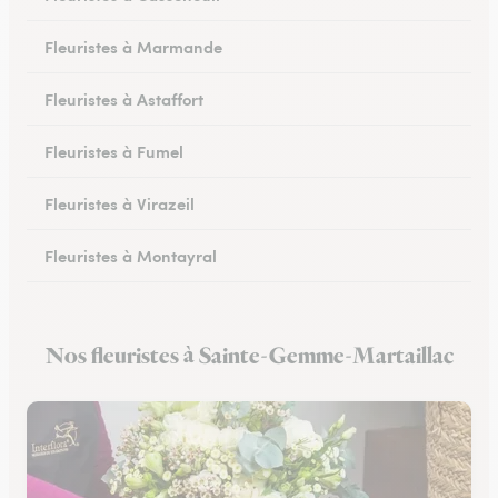
Fleuristes à Marmande
Fleuristes à Astaffort
Fleuristes à Fumel
Fleuristes à Virazeil
Fleuristes à Montayral
Fleuristes à Tonneins
Nos fleuristes à Sainte-Gemme-Martaillac
Fleuristes à Monflanquin