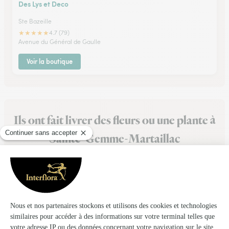
Des Lys et Deco
Ste Bazeille
★
★
★
★
★
4.7 (79)
Avenue du Général de Gaulle
Voir la boutique
Ils ont fait livrer des fleurs ou une plante à
Sainte-Gemme-Martaillac
★
★
★
★
★
Merveilleux bouquet livraison rapide
Merveilleux bouquet livraison très rapide je vous le conseil
vivement l'expérience car très satisfaite a chaque fois merci
à l'équipe d'interflora bravo