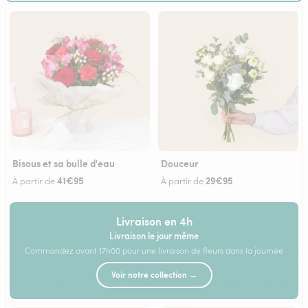
Bisous et sa bulle d'eau
Douceur
41€95
29€95
À partir de
À partir de
Livraison en 4h
Livraison le jour même
Commandez avant 17h00 pour une livraison de fleurs dans la journée
Voir notre collection →