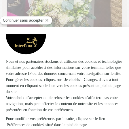
L’anemone
Captieux
★
★
★
★
★
5 (15)
13 route de Bazas
Voir la boutique
Ils ont fait livrer des fleurs ou une plante à
Casteljaloux