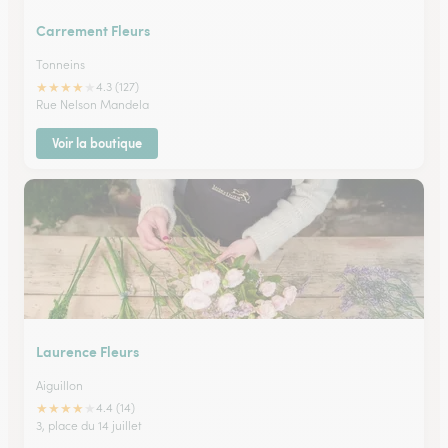
Carrement Fleurs
Tonneins
★
★
★
★
★
4.3 (127)
Rue Nelson Mandela
Voir la boutique
Laurence Fleurs
Aiguillon
★
★
★
★
★
4.4 (14)
3, place du 14 juillet