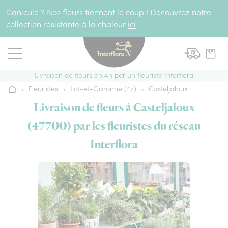
Aller au contenu
Canicule ? Nos fleurs tiennent le coup ! Découvrez notre
collection résistante à la chaleur
ici
Livraison de fleurs en 4h par un fleuriste Interflora
›
Fleuristes
›
Lot-et-Garonne (47)
›
Casteljaloux
Accueil
Livraison de fleurs à Casteljaloux
(47700) par les fleuristes du réseau
Interflora