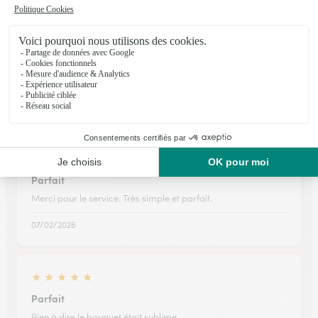
★
★
★
★
★
Très belle plante envoyée…
Très belle plante envoyée soigneusement. Je suis ravie de
monstera
19/02/2026
★
★
★
★
★
Parfait
Merci pour le service. Très simple et parfait.
07/02/2026
★
★
★
★
★
Parfait
Rien à dire le bouquet était sublime