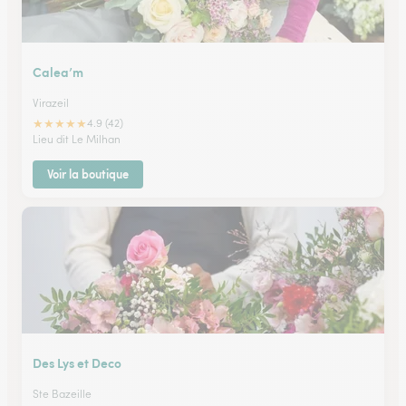
Calea’m
Virazeil
★
★
★
★
★
4.9 (42)
Lieu dit Le Milhan
Voir la boutique
Des Lys et Deco
Ste Bazeille