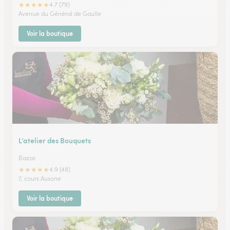
★
★
★
★
★
4.7 (79)
Avenue du Général de Gaulle
Voir la boutique
L’atelier des Bouquets
Bazas
★
★
★
★
★
4.9 (48)
7, cours Ausone
Voir la boutique