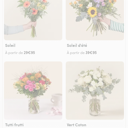
Soleil
Soleil d'été
29€95
39€95
À partir de
À partir de
Tutti frutti
Vert Coton