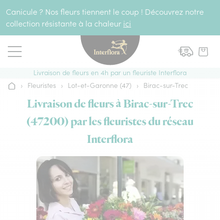
Aller au contenu
Canicule ? Nos fleurs tiennent le coup ! Découvrez notre
collection résistante à la chaleur
ici
Livraison de fleurs en 4h par un fleuriste Interflora
›
Fleuristes
›
Lot-et-Garonne (47)
›
Birac-sur-Trec
Accueil
Livraison de fleurs à Birac-sur-Trec
(47200) par les fleuristes du réseau
Interflora