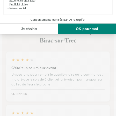
Voir la boutique
Ils ont fait livrer des fleurs ou une plante à
Birac-sur-Trec
★
★
★
★
★
C'était un peu mieux avant
Un peu long pour remplir le questionnaire de la commande ,
malgré que je sois déjà client,et la livraison par transporteur
au lieu du fleuriste proche
14/01/2026
★
★
★
★
★