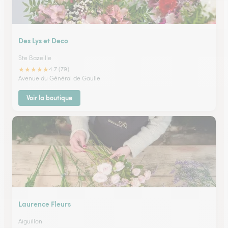
Des Lys et Deco
Ste Bazeille
★
★
★
★
★
4.7 (79)
Avenue du Général de Gaulle
Voir la boutique
Laurence Fleurs
Aiguillon