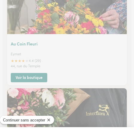
Au Coin Fleuri
Eymet
★
★
★
★
★
4.4 (29)
44, rue du Temple
Voir la boutique