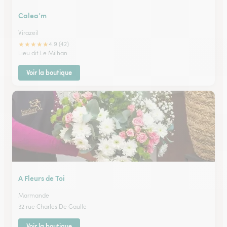
Calea’m
Virazeil
★
★
★
★
★
4.9 (42)
Lieu dit Le Milhan
Voir la boutique
A Fleurs de Toi
Marmande
32 rue Charles De Gaulle
Voir la boutique