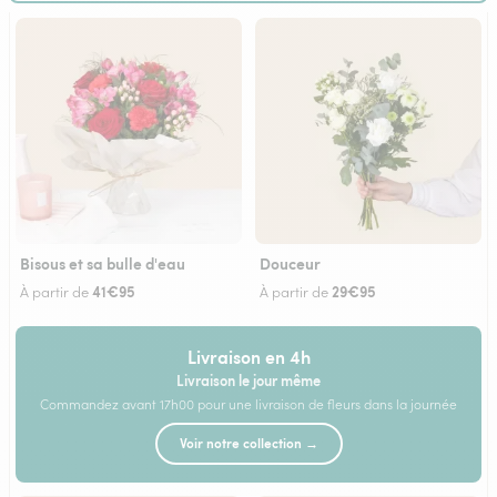
Bisous et sa bulle d'eau
Douceur
41€95
29€95
À partir de
À partir de
Livraison en 4h
Livraison le jour même
Commandez avant 17h00 pour une livraison de fleurs dans la journée
Voir notre collection →