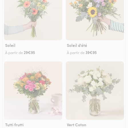
Soleil
Soleil d'été
29€95
39€95
À partir de
À partir de
Tutti frutti
Vert Coton