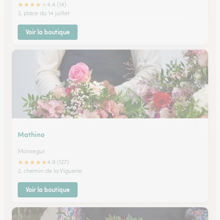
★
★
★
★
★
4.4 (14)
3, place du 14 juillet
Voir la boutique
Mathino
Monsegur
★
★
★
★
★
4.9 (127)
2, chemin de la Viguerie
Voir la boutique