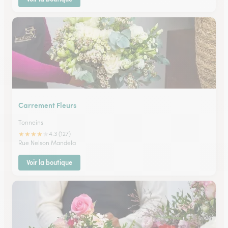
Carrement Fleurs
Tonneins
★
★
★
★
★
4.3 (127)
Rue Nelson Mandela
Voir la boutique