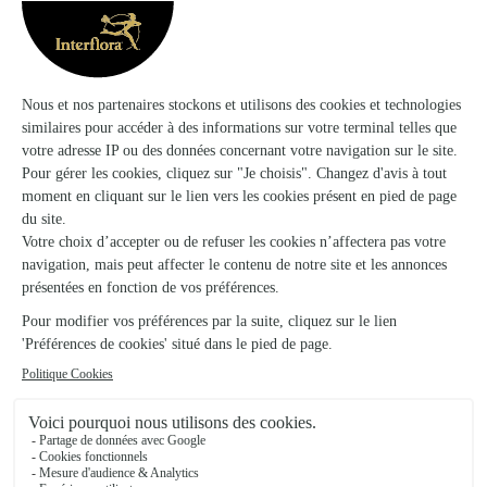
L’atelier de Coquelicot
Casseneuil
★
★
★
★
★
4.8 (60)
4, rue Grande
Voir la boutique
California
Gironde Sur Dropt
★
★
★
★
★
4.8 (75)
29 route de Beauséjour