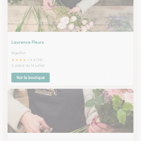
Laurence Fleurs
Aiguillon
★
★
★
★
★
4.4 (14)
3, place du 14 juillet
Voir la boutique