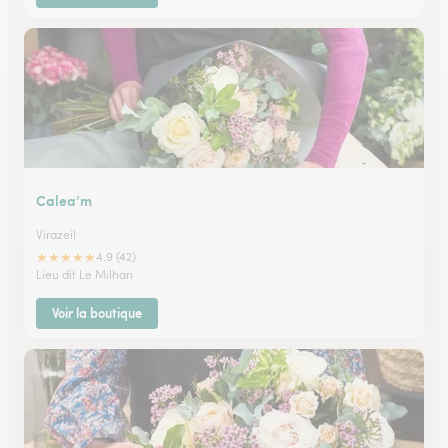
Calea’m
Virazeil
★
★
★
★
★
4.9 (42)
Lieu dit Le Milhan
Voir la boutique