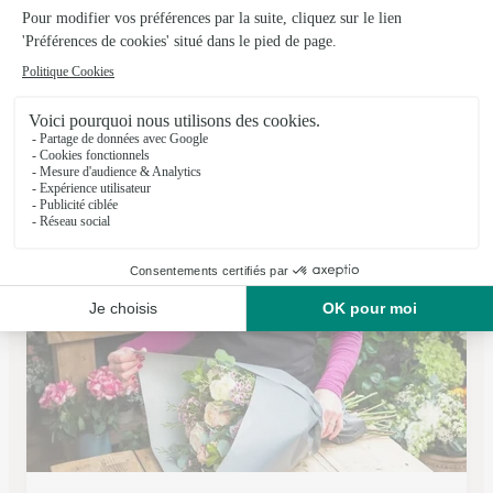
Carrement Fleurs
Le Passage
★
★
★
★
★
4.5 (278)
48, avenue de la Marne
Voir la boutique