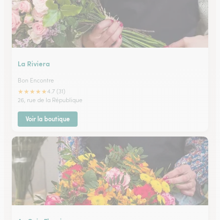
La Riviera
Bon Encontre
★
★
★
★
★
4.7 (31)
26, rue de la République
Voir la boutique