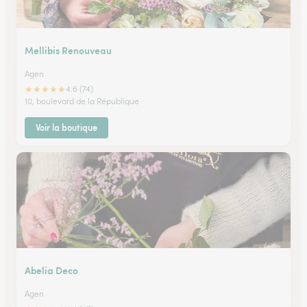
Mellibis Renouveau
Agen
★
★
★
★
★
4.6 (74)
10, boulevard de la République
Voir la boutique
Abelia Deco
Agen