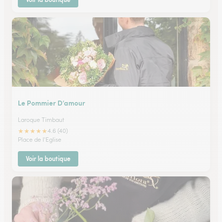
Le Pommier D’amour
Laroque Timbaut
★
★
★
★
★
4.6 (40)
Place de l'Eglise
Voir la boutique