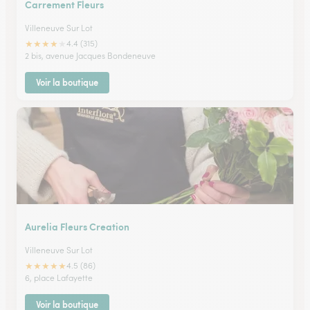
Carrement Fleurs
Villeneuve Sur Lot
★
★
★
★
★
4.4 (315)
2 bis, avenue Jacques Bondeneuve
Voir la boutique
Aurelia Fleurs Creation
Villeneuve Sur Lot
★
★
★
★
★
4.5 (86)
6, place Lafayette
Voir la boutique