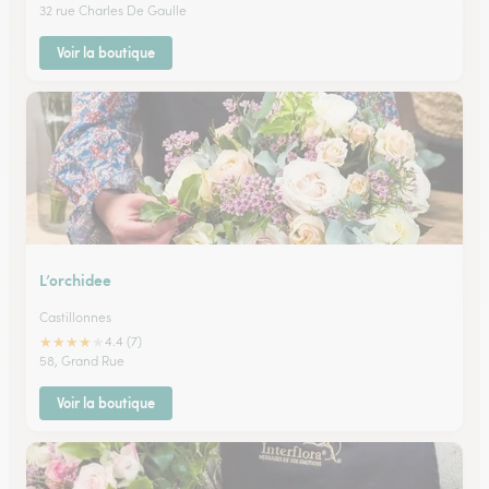
32 rue Charles De Gaulle
Voir la boutique
L’orchidee
Castillonnes
★
★
★
★
★
4.4 (7)
58, Grand Rue
Voir la boutique