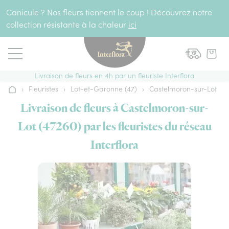
Aller au contenu
Canicule ? Nos fleurs tiennent le coup ! Découvrez notre
collection résistante à la chaleur
ici
Livraison de fleurs en 4h par un fleuriste Interflora
›
Fleuristes
›
Lot-et-Garonne (47)
›
Castelmoron-sur-Lot
Accueil
Livraison de fleurs à Castelmoron-sur-
Lot (47260) par les fleuristes du réseau
Interflora