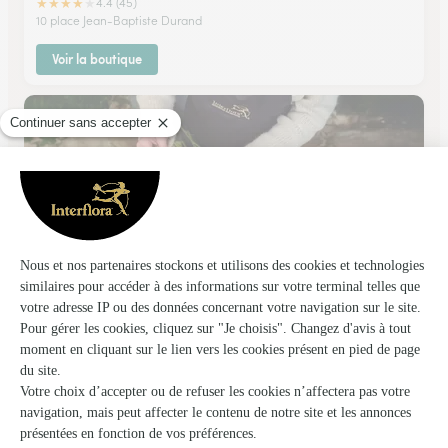
★
★
★
★
★
4.4 (45)
10 place Jean-Baptiste Durand
Voir la boutique
Le Jardin D’eloise
Pont du Casse
★
★
★
★
★
4.8 (39)
974, avenue de Cahors
Voir la boutique