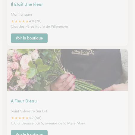
Il Etait Une Fleur
Monflanquin
★
★
★
★
★
4.8 (20)
Clos des Pères Route de Villeneuve
Voir la boutique
A Fleur D’eau
Saint Sylvestre Sur Lot
★
★
★
★
★
4.7 (58)
C.Cial Beauséjour 5, avenue de la Myre Mory
Voir la boutique