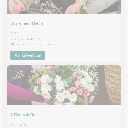
Carrement Fleurs
Agen
★
★
★
★
★
4.4 (557)
39, boulevard Edouard Lacour
Voir la boutique
A Fleurs de Toi
Marmande