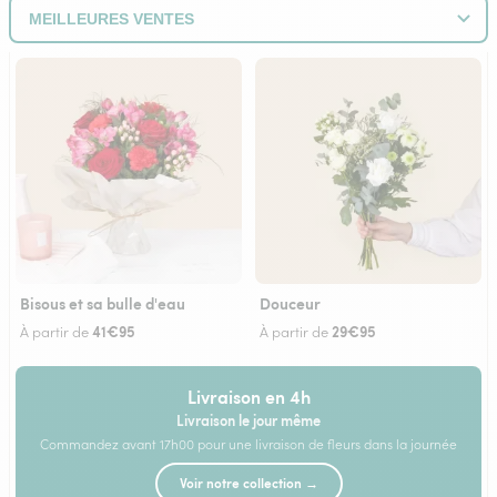
Bisous et sa bulle d'eau
Douceur
41€95
29€95
À partir de
À partir de
Livraison en 4h
Livraison le jour même
Commandez avant 17h00 pour une livraison de fleurs dans la journée
Voir notre collection →