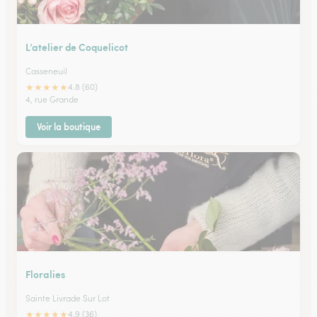
L’atelier de Coquelicot
Casseneuil
★
★
★
★
★
4.8 (60)
4, rue Grande
Voir la boutique
Floralies
Sainte Livrade Sur Lot
★
★
★
★
★
4.9 (36)