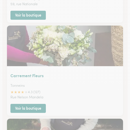
59, rue Nationale
Voir la boutique
Carrement Fleurs
Tonneins
★
★
★
★
★
4.3 (127)
Rue Nelson Mandela
Voir la boutique